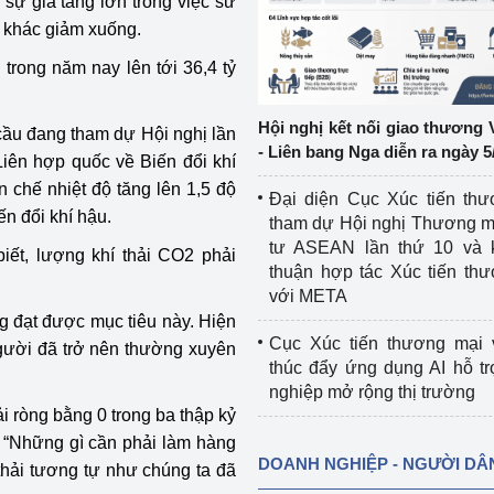
 sự gia tăng lớn trong việc sử
c khác giảm xuống.
ệp
Công nghiệp nền tảng
trong năm nay lên tới 36,4 tỷ
ng
Chính sách
Hội nghị kết nối giao thương 
cầu đang tham dự Hội nghị lần
Sản xuất công nghiệp
- Liên bang Nga diễn ra ngày 5
iên hợp quốc về Biến đổi khí
chế nhiệt độ tăng lên 1,5 độ
Đại diện Cục Xúc tiến th
ến đổi khí hậu.
tham dự Hội nghị Thương m
tư ASEAN lần thứ 10 và 
ết, lượng khí thải CO2 phải
thuận hợp tác Xúc tiến th
với META
g đạt được mục tiêu này. Hiện
Cục Xúc tiến thương mại 
 người đã trở nên thường xuyên
thúc đẩy ứng dụng AI hỗ t
nghiệp mở rộng thị trường
hải ròng bằng 0 trong ba thập kỷ
: “Những gì cần phải làm hàng
DOANH NGHIỆP - NGƯỜI DÂ
hải tương tự như chúng ta đã