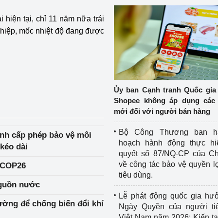
 hiện tại, chỉ 11 năm nữa trái
nghiệp, mốc nhiệt độ đang được
Ủy ban Cạnh tranh Quốc gia
Shopee không áp dụng các 
mới đối với người bán hàng
Bộ Công Thương ban h
nh cấp phép bảo vệ môi
hoạch hành động thực hi
kéo dài
quyết số 87/NQ-CP của Ch
về công tác bảo vệ quyền l
 COP26
tiêu dùng.
nguồn nước
Lễ phát động quốc gia hư
ờng để chống biến đổi khí
Ngày Quyền của người ti
Việt Nam năm 2026: Kiến t