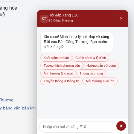
hàng hóa
tuệ
Hỏi đáp Xăng E10
×
CT
Bộ Công Thương
Xin chào! Mình là trợ lý hỏi–đáp về
xăng
E10
của Báo Công Thương. Bạn muốn
biết điều gì?
Khái niệm cơ bản
Chính sách & lộ trình
Tương thích phương tiện
Hướng dẫn sử dụng
Ảnh hưởng & lo ngại
Thông tin chung
Truyền thông & thông tin
Môi trường & lợi ích
 Thương
 ý bằng văn bản khi khai thác, dẫn nguồn.
➤