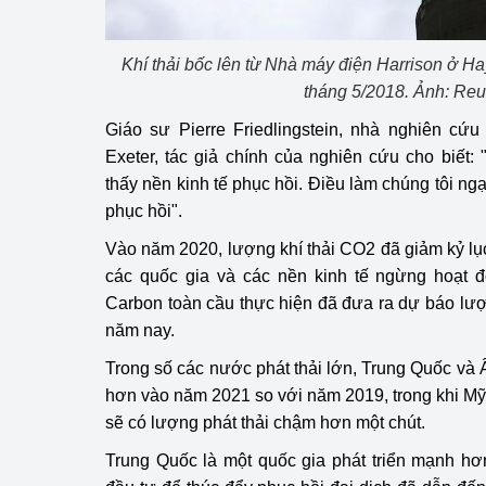
hiệu quả
Khí thải bốc lên từ Nhà máy điện Harrison ở H
Khoa học, công nghệ
tạo
tháng 5/2018. Ảnh: Reu
Giáo sư Pierre Friedlingstein, nhà nghiên cứu
Thông báo
Exeter, tác giả chính của nghiên cứu cho biết
Bảo vệ môi trường
thấy nền kinh tế phục hồi. Điều làm chúng tôi ng
phục hồi".
Bảo vệ nền tảng tư 
Vào năm 2020, lượng khí thải CO2 đã giảm kỷ lục 
Doanh nghiệp - Ngư
các quốc gia và các nền kinh tế ngừng hoạt
Carbon toàn cầu thực hiện đã đưa ra dự báo lượn
Xúc tiến thương mại
năm nay.
Trong số các nước phát thải lớn, Trung Quốc và Ấn
Thị trường nước ngo
hơn vào năm 2021 so với năm 2019, trong khi M
Thị trường trong nư
​​sẽ có lượng phát thải chậm hơn một chút.
Trung Quốc là một quốc gia phát triển mạnh h
Ngành Công Thương 
Đại hội XIV của Đản