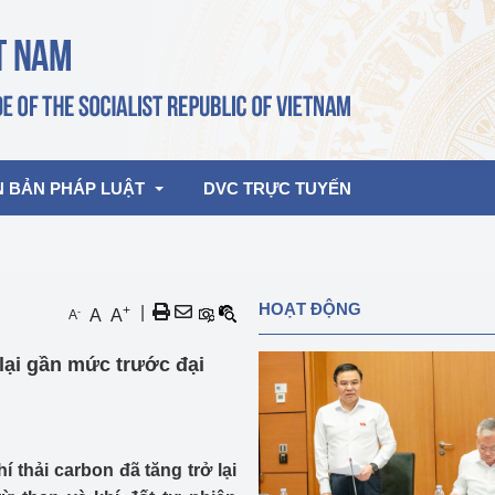
N BẢN PHÁP LUẬT
DVC TRỰC TUYẾN
bản pháp quy
Hoạt động của lãnh đạo Đảng, Nhà 
HOẠT ĐỘNG
+
|
-
A
A
A
nước
ghiệp, Thương 
bản điều hành
 lại gần mức trước đại
am 2026
Hoạt động của Lãnh đạo Bộ
bản hợp nhất
Hoạt động của các đơn vị
rưởng
 thải carbon đã tăng trở lại