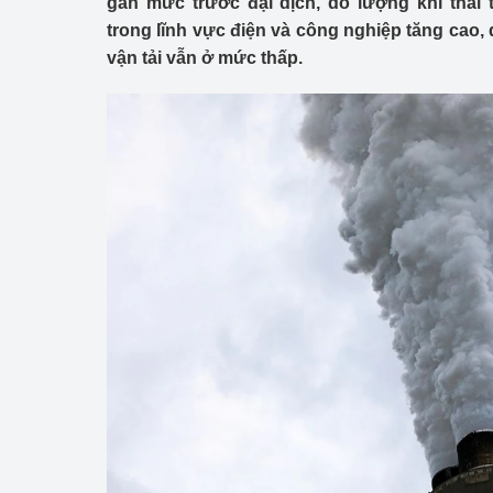
gần mức trước đại dịch, do lượng khí thải 
Công Thương - Công
trong lĩnh vực điện và công nghiệp tăng cao, 
vận tải vẫn ở mức thấp.
Chuyển đổi số
Lịch sử phát triển
Bản tin Thị trường 
Phát triển nguồn nhâ
Phát triển bền vững
Tổ chức kiểm định
Văn hóa ngành Côn
Tái cơ cấu ngành 
Quản lý thị trường
Sử dụng năng lượng 