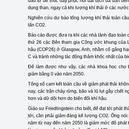
đầu tư để thúc đẩy phục hồi đại dịch đã dẫn đến
dụng than, ngay cả khi lượng khí thải ở các nướ
Phát triển công nghi
Nghiên cứu dự báo tổng lượng khí thải toàn cầu 
Phát triển năng lượ
tấn CO2.
Báo cáo được đưa ra khi các nhà lãnh đạo toàn 
thứ 26 các Bên tham gia Công ước khung của L
hậu (COP26) ở Glasgow, Anh, nhằm cố gắng hạn 
C và tránh những tác động thảm khốc nhất của bi
Để làm được như vậy, các nhà khoa học cho bi
giảm bằng 0 vào năm 2050.
Tổng số cam kết toàn cầu về giảm phát thải khôn
nay, các trận cháy rừng, bão và lũ lụt gây chết
hơn và dữ dội hơn do biến đổi khí hậu.
Giáo sư Friedlingstein cho biết, để đạt tới phát t
tới, cần phải giảm đáng kể lượng CO2. Ông nói
năm từ nay đến năm 2050 là giảm mức độ phát t