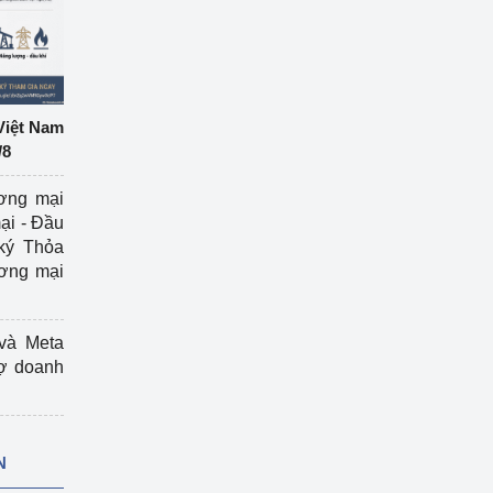
Việt Nam
/8
ương mại
ại - Đầu
ký Thỏa
ương mại
và Meta
rợ doanh
N