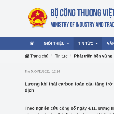
GIỚI THIỆU
TIN TỨC
VĂ
Trang chủ
Tin tức
Phát triển bền vững
Lãnh đạo Bộ
Hoạt động
Văn 
Thứ 5, 04/11/2021
|
12:14
Chức năng nhiệm vụ
Giải thưởng Công n
Văn 
Lượng khí thải carbon toàn cầu tăng trở
mại, Dịch vụ Việt N
Cơ cấu tổ chức
Văn 
dịch
Công Thương 57
Hoạt động của Bộ t
Theo nghiên cứu công bố ngày 4/11, lượng khí