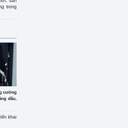
hức sản
ng trong
ng cường
ăng dầu,
riển khai