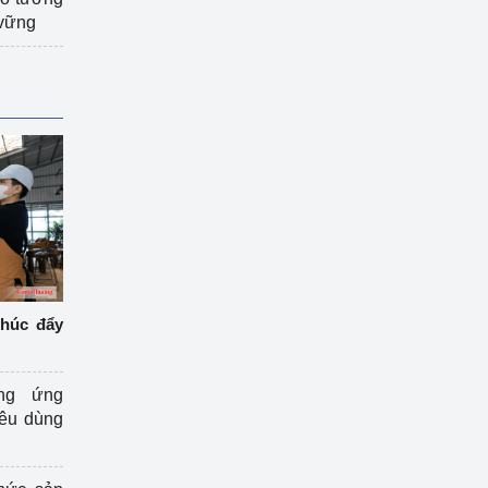
 vững
thúc đẩy
ng ứng
iêu dùng