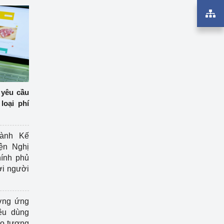
 yêu cầu
loại phí
ành Kế
ện Nghị
ính phủ
ợi người
ởng ứng
êu dùng
ạo tương