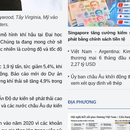
Cơ sở sản xuất, sửa chữa chai chứa 
LPG
aywood, Tây Virginia, Mỹ vào
 và đổi mới sáng 
Tổ chức huấn luyện, bồi dưỡng 
ters.
nghiệp vụ kiểm định kỹ thuật an toàn 
Singapore tăng cường kiểm 
 mô hình khí hậu tại Đại học
lao động
phát bằng chính sách tiền tệ
: "Chúng ta đang mong chờ sẽ
Video bảo vệ môi trường
ạc nhiên là cường độ và tốc độ
Việt Nam - Argentina: Ki
thương mại 6 tháng đầu 
tưởng của Đảng
Album ảnh bảo vệ môi trường
2,27 tỷ USD
1,9 tỷ tấn, tức giảm 5,4%, khi
ời dân
Văn bản về môi trường
 động. Báo cáo mới do Dự án
Ủy ban châu Âu khởi động 
g khí thải sẽ tăng 4,9% trong
xem xét quy định về thép
Đọc báo giúp bạn
Khu vực miền Bắc
 Độ dự kiến ​​sẽ phát thải cao
ài
Khu vực miền Trung
Hiệp định EVFTA
ĐỊA PHƯƠNG
ỹ và các nước châu Âu dự kiến
ớc
Khu vực miền Nam
Thị trường châu Á – châu Phi
ơn vào năm 2020 vì các khoản
đưa nghị quyết 
Thị trường châu Âu – châu Mỹ
g vào cuộc sống