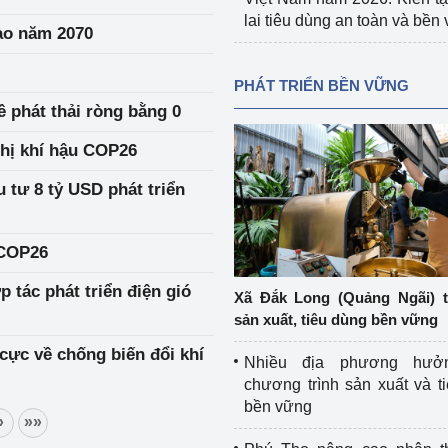
lai tiêu dùng an toàn và bền
vào năm 2070
PHÁT TRIỂN BỀN VỮNG
 phát thải ròng bằng 0
ghị khí hậu COP26
 tư 8 tỷ USD phát triển
 COP26
tác phát triển điện gió
Xã Đắk Long (Quảng Ngãi) 
sản xuất, tiêu dùng bền vững
cực về chống biến đổi khí
Nhiều địa phương hưở
chương trình sản xuất và t
bền vững
»
»»