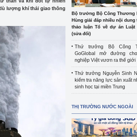
từ than và khí đốt tự nhiên
 luận
Họp báo
dù lượng khí thải giao thông
Bộ trưởng Bộ Công Thương 
Thông cáo báo chí
Hùng giải đáp nhiều nội dung 
thảo luận Tổ về dự án Luật 
Điểm báo
(sửa đổi)
Nông Lâm Thủy sản
Thứ trưởng Bộ Công T
GoGlobal mở đường ch
n lực
nghiệp Việt vươn ra thế giới
Thứ trưởng Nguyễn Sinh N
kiểm tra năng lực sản xuất n
Tổ chức kiểm định kỹ thuật an toàn lao 
sinh học tại miền Trung
động thuộc thẩm quyền quản lý của 
g Thương
Bộ Công Thương
THỊ TRƯỜNG NƯỚC NGOÀI
Công Thương
Tổ chức được cấp GCN đăng ký, hoạt 
động kiểm định thiết bị, dụng cụ điện 
làm việc ở môi trường không có nguy 
hiểm khí, bụi nổ
tiết kiệm và 
Hiệu quả năng lượng