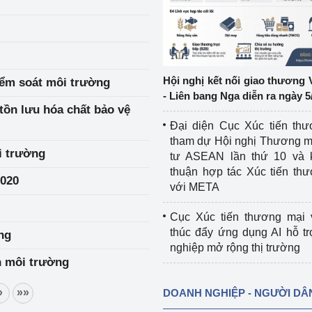
ệp
Công nghiệp nền tảng
ng
Chính sách
Hội nghị kết nối giao thương 
iểm soát môi trường
Sản xuất công nghiệp
- Liên bang Nga diễn ra ngày 5
 tồn lưu hóa chất bảo vệ
Đại diện Cục Xúc tiến th
tham dự Hội nghị Thương m
i trường
tư ASEAN lần thứ 10 và 
thuận hợp tác Xúc tiến th
2020
với META
Cục Xúc tiến thương mại 
thúc đẩy ứng dụng AI hỗ t
ng
nghiệp mở rộng thị trường
h môi trường
»
»»
DOANH NGHIỆP - NGƯỜI DÂ