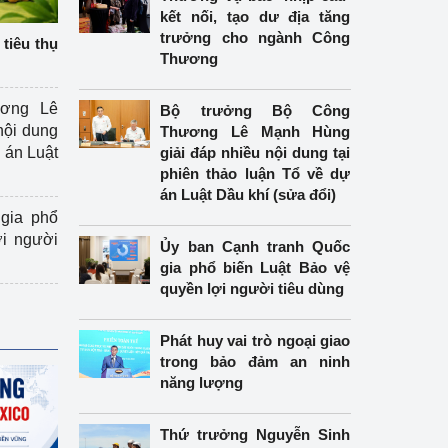
kết nối, tạo dư địa tăng
trưởng cho ngành Công
tiêu thụ
Thương
ương Lê
Bộ trưởng Bộ Công
nội dung
Thương Lê Mạnh Hùng
án Luật
giải đáp nhiều nội dung tại
phiên thảo luận Tổ về dự
án Luật Dầu khí (sửa đổi)
gia phổ
ợi người
Ủy ban Cạnh tranh Quốc
gia phổ biến Luật Bảo vệ
quyền lợi người tiêu dùng
Phát huy vai trò ngoại giao
trong bảo đảm an ninh
năng lượng
Thứ trưởng Nguyễn Sinh