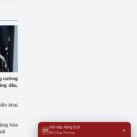
ng cường
ăng dầu,
riển khai
hàng hóa
Hỏi đáp Xăng E10
×
CT
tuệ
Bộ Công Thương