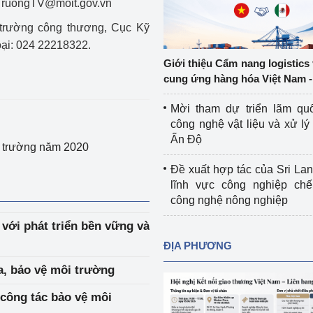
: TruongTV@moit.gov.vn
Cơ sở sản xuất, sửa chữa chai chứa 
trường công thương, Cục Kỹ
LPG
 và đổi mới sáng 
oại: 024 22218322.
Tổ chức huấn luyện, bồi dưỡng 
Giới thiệu Cẩm nang logistics
nghiệp vụ kiểm định kỹ thuật an toàn 
cung ứng hàng hóa Việt Nam -
lao động
Mời tham dự triển lãm qu
Video bảo vệ môi trường
công nghệ vật liệu và xử lý 
Ấn Độ
i trường năm 2020
tưởng của Đảng
Album ảnh bảo vệ môi trường
Đề xuất hợp tác của Sri Lan
ời dân
Văn bản về môi trường
lĩnh vực công nghiệp chế
công nghệ nông nghiệp
Đọc báo giúp bạn
Khu vực miền Bắc
với phát triển bền vững và
ài
Khu vực miền Trung
Hiệp định EVFTA
ĐỊA PHƯƠNG
ớc
Khu vực miền Nam
Thị trường châu Á – châu Phi
a, bảo vệ môi trường
công tác bảo vệ môi
đưa nghị quyết 
Thị trường châu Âu – châu Mỹ
g vào cuộc sống