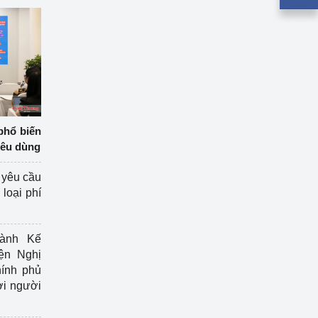
phổ biến
iêu dùng
 yêu cầu
loại phí
ành Kế
ện Nghị
ính phủ
ợi người