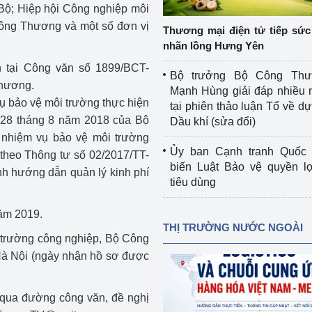
Bộ; Hiệp hội Công nghiệp môi
 luận
Họp báo
ông Thương và một số đơn vị
Thương mại điện tử tiếp sức 
Thông cáo báo chí
nhãn lồng Hưng Yên
 tại Công văn số 1899/BCT-
Điểm báo
Bộ trưởng Bộ Công Th
Thương.
Mạnh Hùng giải đáp nhiều 
Nông Lâm Thủy sản
ụ bảo vệ môi trường thực hiện
tại phiên thảo luận Tổ về dự 
 28 tháng 8 năm 2018 của Bộ
Dầu khí (sửa đổi)
n lực
 nhiệm vụ bảo vệ môi trường
Ủy ban Cạnh tranh Quốc 
theo Thông tư số 02/2017/TT-
biến Luật Bảo vệ quyền l
h hướng dẫn quản lý kinh phí
tiêu dùng
Tổ chức kiểm định kỹ thuật an toàn lao 
động thuộc thẩm quyền quản lý của 
ăm 2019.
g Thương
Bộ Công Thương
THỊ TRƯỜNG NƯỚC NGOÀI
 trường công nghiệp, Bộ Công
Công Thương
Tổ chức được cấp GCN đăng ký, hoạt 
Hà Nội (ngày nhận hồ sơ được
động kiểm định thiết bị, dụng cụ điện 
làm việc ở môi trường không có nguy 
hiểm khí, bụi nổ
i qua đường công văn, đề nghị
tiết kiệm và 
Hiệu quả năng lượng