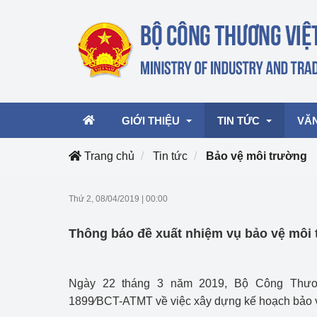
GIỚI THIỆU
TIN TỨC
VĂ
Trang chủ
Tin tức
Bảo vệ môi trường
Lãnh đạo Bộ
Hoạt động
Văn 
Thứ 2, 08/04/2019
|
00:00
Chức năng nhiệm vụ
Giải thưởng Công n
Văn 
Thông báo đề xuất nhiệm vụ bảo vệ môi
mại, Dịch vụ Việt N
Cơ cấu tổ chức
Văn 
Công Thương 57
Ngày 22 tháng 3 năm 2019, Bộ Công Thư
Hoạt động của Bộ t
1899⁄BCT-ATMT về việc xây dựng kế hoạch bảo 