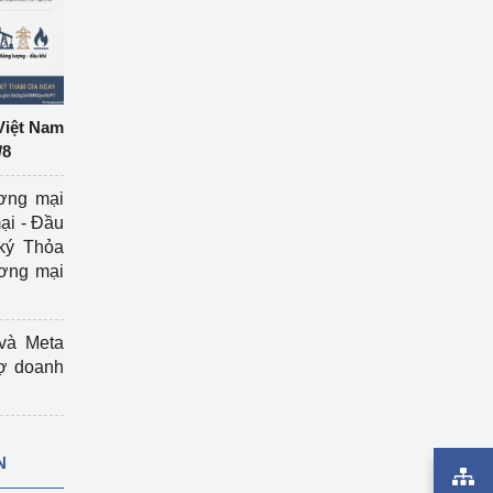
Việt Nam
/8
ương mại
ại - Đầu
ký Thỏa
ương mại
và Meta
rợ doanh
N