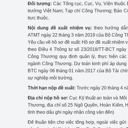
Đối tượng:
Các Tổng cục, Cục, Vụ, Viện thuộc 
Công Thương - Công
trường Việt Nam; Tạp chí Công Thương; Báo C
Chuyển đổi số
trực thuộc.
Nội dung đề xuất nhiệm vụ:
theo hướng dẫn
Lịch sử phát triển
ATMT ngày 22 tháng 3 năm 2019 của Bộ Công 
Bản tin Thị trường 
Yêu cầu về hồ sơ đề xuất: Hồ sơ đề xuất nhiệm v
theo Điều 4 Thông tư số 23/2018/TT-BCT ngày
Phát triển nguồn nhâ
Công Thương quy định quản lý, thực hiện các
ngành Công Thương. Dự toán kinh phí áp dụng 
Phát triển bền vững
BTC ngày 06 tháng 01 năm 2017 của Bộ Tài chín
Tổ chức kiểm định
sự nghiệp môi trường.
Thời hạn nộp đề xuất:
Trước ngày 20 tháng 4 n
Văn hóa ngành Côn
Địa chỉ nộp hồ sơ:
Cục Kỹ thuật an toàn và Môi
Tái cơ cấu ngành 
Thương, địa chỉ số 25 Ngô Quyền, Hoàn Kiếm, 
tính theo dấu ghi ngày nhận công văn đến)
Quản lý thị trường
Để thuận tiện cho việc tổng hợp, ngoài việc gử
Sử dụng năng lượng 