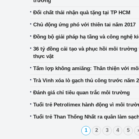
trường
Đổi chất thải nhận quà tặng tại TP HCM
Phát triển công nghi
Chủ động ứng phó với thiên tai năm 2017
Phát triển năng lượ
Đồng bộ giải pháp hạ tầng và công nghệ k
36 tỷ đồng cải tạo và phục hồi môi trường
thực vật
Tấm lợp không amiăng: Thân thiện với mô
Trà Vinh xóa lò gạch thủ công trước năm 
Đánh giá chỉ tiêu quan trắc môi trường
Tuổi trẻ Petrolimex hành động vì môi trườ
Tuổi trẻ Than Thống Nhất ra quân làm sạc
1
2
3
4
5