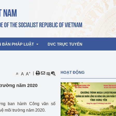
N BẢN PHÁP LUẬT
DVC TRỰC TUYẾN
bản pháp quy
Hoạt động của lãnh đạo Đảng, Nhà 
HOẠT ĐỘNG
+
|
-
A
A
A
nước
ghiệp, Thương 
bản điều hành
 trường năm 2020
am 2026
Hoạt động của Lãnh đạo Bộ
bản hợp nhất
Hoạt động của các đơn vị
ơng ban hành Công văn số
rưởng
vệ môi trường năm 2020.