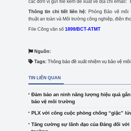
các đơn vị gửi file kèm đề xuất về địa chỉ email
hiệu quả
Thông tin chi tiết liên hệ:
Phòng Bảo vệ môi 
Khoa học, công nghệ
thuật an toàn và Môi trường công nghiệp, điện th
tạo
File Công văn số
1899/BCT-ATMT
Thông báo
Bảo vệ môi trường
Nguồn:
Tags:
Thông báo đề xuất nhiệm vụ bảo vệ mô
Bảo vệ nền tảng tư 
Doanh nghiệp - Ngư
TIN LIÊN QUAN
Xúc tiến thương mại
Đảm bảo an ninh năng lượng hiệu quả gắn 
Thị trường nước ngo
bảo vệ môi trường
Thị trường trong nư
PLX với công cuộc phòng chống “giặc” lử
Tăng cường sự lãnh đạo của Đảng đối với 
Ngành Công Thương 
Đại hội XIV của Đản