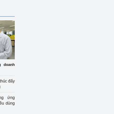
g doanh
thúc đẩy
g
ng ứng
iêu dùng