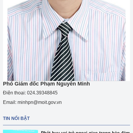
Phó Giám đốc Phạm Nguyên Minh
Điện thoại: 024.39348845
Email: minhpn@moit.gov.vn
TIN NỔI BẬT
Phát huy vai trò ngoại giao trong bảo đảm