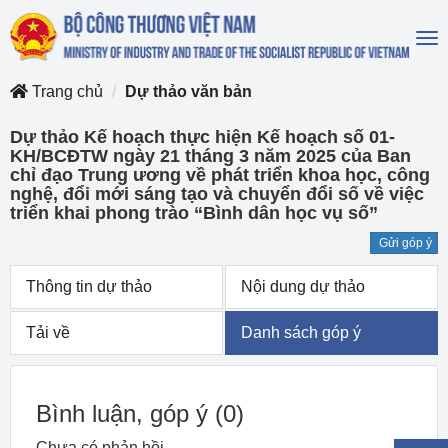
To
na
Trang chủ
Dự thảo văn bản
Dự thảo Kế hoạch thực hiện Kế hoạch số 01-
KH/BCĐTW ngày 21 tháng 3 năm 2025 của Ban
chỉ đạo Trung ương về phát triển khoa học, công
nghệ, đổi mới sáng tạo và chuyển đổi số về việc
triển khai phong trào “Bình dân học vụ số”
Gửi góp ý
Thông tin dự thảo
Nội dung dự thảo
Tải về
Danh sách góp ý
Bình luận, góp ý
(0)
Chưa có phản hồi