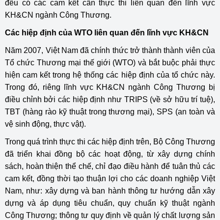
đều có các cam kết cần thực thi liên quan đến lĩnh vực
KH&CN ngành Công Thương.
Các hiệp định của WTO liên quan đến lĩnh vực KH&CN
Năm 2007, Việt Nam đã chính thức trở thành thành viên của
Tổ chức Thương mại thế giới (WTO) và bắt buộc phải thực
hiện cam kết trong hệ thống các hiệp định của tổ chức này.
Trong đó, riêng lĩnh vực KH&CN ngành Công Thương bị
điều chỉnh bởi các hiệp định như TRIPS (về sở hữu trí tuệ),
TBT (hàng rào kỹ thuật trong thương mại), SPS (an toàn và
vệ sinh động, thực vật).
Trong quá trình thực thi các hiệp định trên, Bộ Công Thương
đã triển khai đồng bộ các hoạt động, từ xây dựng chính
sách, hoàn thiện thể chế, chỉ đạo điều hành để tuân thủ các
cam kết, đồng thời tạo thuận lợi cho các doanh nghiệp Việt
Nam, như: xây dựng và ban hành thông tư hướng dẫn xây
dựng và áp dụng tiêu chuẩn, quy chuẩn kỹ thuật ngành
Công Thương; thông tư quy định về quản lý chất lượng sản