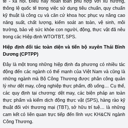
tế - xã hội. Điều này hoàn toàn phù hợp với xu hướng,
thông lệ quốc tế trong việc sử dụng tiêu chuẩn, quy chuẩn
kỹ thuật là công cụ và căn cứ khoa học phục vụ nâng cao
năng suất, chất lượng, kiểm soát an toàn, vệ sinh, môi
trường, bảo vệ sức khỏe con người, động, thực vật đã nêu
trong các Hiệp định WTO/TBT, SPS.
Hiệp định đối tác toàn diện và tiến bộ xuyên Thái Bình
Dương (CPTPP)
Đây là một trong những hiệp định đa phương có nhiều tác
động đến các ngành có thế mạnh của Việt Nam và cũng là
những ngành mà Bộ Công Thương được phân công quản
lý như dệt may, công nghiệp thực phẩm, đồ uống… Cụ thể,
các quy định tại chương: dệt may, các biện pháp an toàn
thực phẩm và kiểm dịch động thực vật (SPS), hàng rào kỹ
thuật đối với thương mại (TBT), sở hữu trí tuệ… là những
cam kết có liên quan trực tiếp đến lĩnh vực KH&CN ngành
Công Thương.