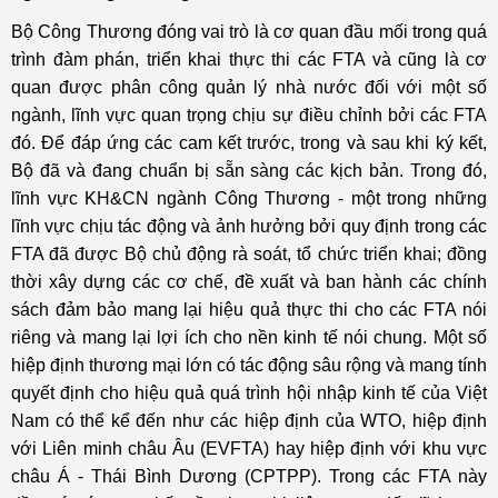
Bộ Công Thương đóng vai trò là cơ quan đầu mối trong quá
trình đàm phán, triển khai thực thi các FTA và cũng là cơ
quan được phân công quản lý nhà nước đối với một số
ngành, lĩnh vực quan trọng chịu sự điều chỉnh bởi các FTA
đó. Để đáp ứng các cam kết trước, trong và sau khi ký kết,
Bộ đã và đang chuẩn bị sẵn sàng các kịch bản. Trong đó,
lĩnh vực KH&CN ngành Công Thương - một trong những
lĩnh vực chịu tác động và ảnh hưởng bởi quy định trong các
FTA đã được Bộ chủ động rà soát, tổ chức triển khai; đồng
thời xây dựng các cơ chế, đề xuất và ban hành các chính
sách đảm bảo mang lại hiệu quả thực thi cho các FTA nói
riêng và mang lại lợi ích cho nền kinh tế nói chung. Một số
hiệp định thương mại lớn có tác động sâu rộng và mang tính
quyết định cho hiệu quả quá trình hội nhập kinh tế của Việt
Nam có thể kể đến như các hiệp định của WTO, hiệp định
với Liên minh châu Âu (EVFTA) hay hiệp định với khu vực
châu Á - Thái Bình Dương (CPTPP). Trong các FTA này