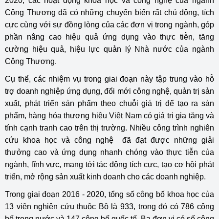
2020, các hoạt động khoa học và công nghệ của ngành
Công Thương đã có những chuyển biến rất chủ động, tích
cực cùng với sự đồng lòng của các đơn vị trong ngành, góp
phần nâng cao hiệu quả ứng dụng vào thực tiễn, tăng
cường hiệu quả, hiệu lực quản lý Nhà nước của ngành
Công Thương.
Cụ thể, các nhiệm vụ trong giai đoạn này tập trung vào hỗ
trợ doanh nghiệp ứng dụng, đổi mới công nghệ, quản trị sản
xuất, phát triển sản phẩm theo chuỗi giá trị để tạo ra sản
phẩm, hàng hóa thương hiệu Việt Nam có giá trị gia tăng và
tính cạnh tranh cao trên thị trường. Nhiều công trình nghiên
cứu khoa học và công nghệ đã đạt được những giải
thưởng cao và ứng dụng nhanh chóng vào thực tiễn của
ngành, lĩnh vực, mang tới tác động tích cực, tạo cơ hội phát
triển, mở rộng sản xuất kinh doanh cho các doanh nghiệp.
Trong giai đoạn 2016 - 2020, tổng số công bố khoa học của
13 viện nghiên cứu thuộc Bộ là 933, trong đó có 786 công
bố trong nước và 147 công bố quốc tế. Ba đơn vị có số công