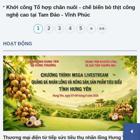
Khởi công Tổ hợp chăn nuôi - chế biến bò thịt công
nghệ cao tại Tam Đảo - Vĩnh Phúc
1
2
3
4
5
»
»»
HOẠT ĐỘNG
Thương mại điện tử tiếp sức tiêu thụ nhãn lồng Hưng Yên