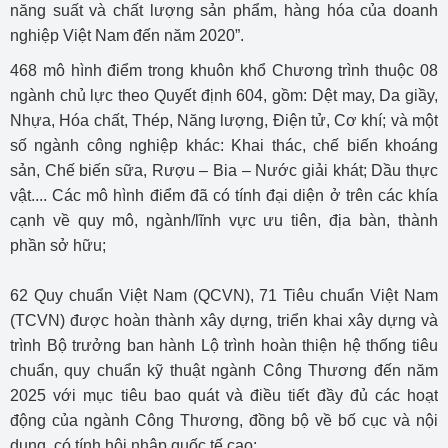
năng suất và chất lượng sản phẩm, hàng hóa của doanh
nghiệp Việt Nam đến năm 2020”.
468 mô hình điểm trong khuôn khổ Chương trình thuộc 08
ngành chủ lực theo Quyết định 604, gồm: Dệt may, Da giầy,
Nhựa, Hóa chất, Thép, Năng lượng, Điện tử, Cơ khí; và một
số ngành công nghiệp khác: Khai thác, chế biến khoáng
sản, Chế biến sữa, Rượu – Bia – Nước giải khát; Dầu thực
vật.... Các mô hình điểm đã có tính đại diện ở trên các khía
cạnh về quy mô, ngành/lĩnh vực ưu tiên, địa bàn, thành
phần sở hữu;
62 Quy chuẩn Việt Nam (QCVN), 71 Tiêu chuẩn Việt Nam
(TCVN) được hoàn thành xây dựng, triển khai xây dựng và
trình Bộ trưởng ban hành Lộ trình hoàn thiện hệ thống tiêu
chuẩn, quy chuẩn kỹ thuật ngành Công Thương đến năm
2025 với mục tiêu bao quát và điều tiết đầy đủ các hoạt
động của ngành Công Thương, đồng bộ về bố cục và nội
dung, có tính hội nhập quốc tế cao;