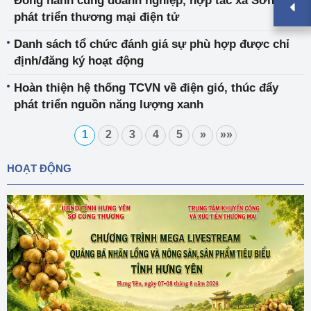
Đồng hành cùng doanh nghiệp, hợp tác xã Sơn La
phát triển thương mại điện tử
Danh sách tổ chức đánh giá sự phù hợp được chỉ
định/đăng ký hoạt động
Hoàn thiện hệ thống TCVN về điện gió, thúc đẩy
phát triển nguồn năng lượng xanh
1
2
3
4
5
»
»»
HOẠT ĐỘNG