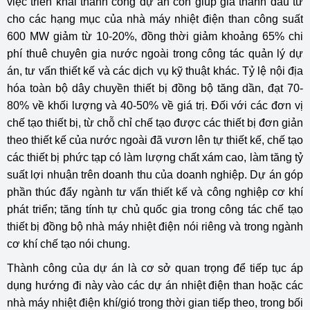
việc triển khai thành công dự án còn giúp giá thành đầu tư
cho các hạng mục của nhà máy nhiệt điện than công suất
600 MW giảm từ 10-20%, đồng thời giảm khoảng 65% chi
phí thuê chuyên gia nước ngoài trong công tác quản lý dự
án, tư vấn thiết kế và các dịch vụ kỹ thuật khác. Tỷ lệ nội địa
hóa toàn bộ dây chuyền thiết bị đồng bộ tăng dần, đạt 70-
80% về khối lượng và 40-50% về giá trị. Đối với các đơn vị
chế tạo thiết bị, từ chỗ chỉ chế tạo được các thiết bị đơn giản
theo thiết kế của nước ngoài đã vươn lên tự thiết kế, chế tạo
các thiết bị phức tạp có làm lượng chất xám cao, làm tăng tỷ
suất lợi nhuận trên doanh thu của doanh nghiệp. Dự án góp
phần thúc đẩy ngành tư vấn thiết kế và công nghiệp cơ khí
phát triển; tăng tính tự chủ quốc gia trong công tác chế tạo
thiết bị đồng bộ nhà máy nhiệt điện nói riêng và trong ngành
cơ khí chế tạo nói chung.
Thành công của dự án là cơ sở quan trọng để tiếp tục áp
dụng hướng đi này vào các dự án nhiệt điện than hoặc các
nhà máy nhiệt điện khí/gió trong thời gian tiếp theo, trong bối