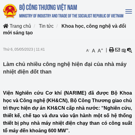
To
na
Trang chủ
Tin tức
Khoa học, công nghệ và đổi
mới sáng tạo
Thứ 6, 05/05/2023
|
11:41
+
|
-
A
A
A
Làm chủ nhiều công nghệ hiện đại của nhà máy
nhiệt điện đốt than
Viện Nghiên cứu Cơ khí (NARIME) đã được Bộ Khoa
học và Công nghệ (KH&CN), Bộ Công Thương giao chủ
trì thực hiện dự án KH&CN cấp nhà nước: “Nghiên cứu,
thiết kế, chế tạo và đưa vào vận hành một số hệ thống
thiết bị phụ nhà máy nhiệt điện chạy than có công suất
tổ máy đến khoảng 600 MW”.