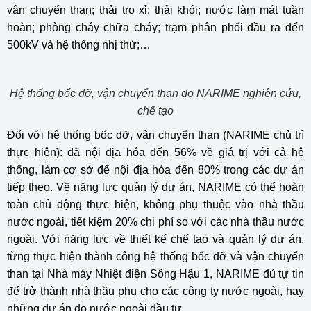
vận chuyển than; thải tro xỉ; thải khói; nước làm mát tuần
hoàn; phòng cháy chữa cháy; trạm phân phối đầu ra đến
500kV và hệ thống nhị thứ;…
Hệ thống bốc dỡ, vận chuyển than do NARIME nghiên cứu,
chế tạo
Đối với hệ thống bốc dỡ, vận chuyển than (NARIME chủ trì
thực hiện): đã nội địa hóa đến 56% về giá trị với cả hệ
thống, làm cơ sở để nội địa hóa đến 80% trong các dự án
tiếp theo. Về năng lực quản lý dự án, NARIME có thể hoàn
toàn chủ động thực hiện, không phụ thuộc vào nhà thầu
nước ngoài, tiết kiệm 20% chi phí so với các nhà thầu nước
ngoài. Với năng lực về thiết kế chế tạo và quản lý dự án,
từng thực hiện thành công hệ thống bốc dỡ và vận chuyển
than tại Nhà máy Nhiệt điện Sông Hậu 1, NARIME đủ tự tin
để trở thành nhà thầu phụ cho các công ty nước ngoài, hay
những dự án do nước ngoài đầu tư.