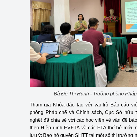
hiệu quả
Khoa học, công nghệ
tạo
Thông báo
Bảo vệ môi trường
Bảo vệ nền tảng tư 
Doanh nghiệp - Ngư
Xúc tiến thương mại
Bà Đỗ Thị Hạnh - Trưởng phòng Pháp
Thị trường nước ngo
Tham gia Khóa đào tạo với vai trò Báo cáo vi
phòng Pháp chế và Chính sách, Cục Sở hữu t
Thị trường trong nư
nghệ) đã chia sẻ với các học viên về vấn đề b
theo Hiệp định EVFTA và các FTA thế hệ mới, 
Ngành Công Thương 
lưu ý; Bảo hộ quyền SHTT tại một số thị trường
Đại hội XIV của Đản