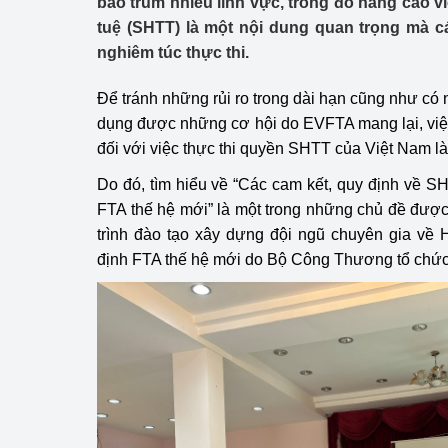
bao trùm nhiều lĩnh vực, trong đó nâng cao vi
Công Thương - Công
tuệ (SHTT) là một nội dung quan trọng mà c
nghiêm túc thực thi.
Chuyển đổi số
Để tránh những rủi ro trong dài hạn cũng như có
Lịch sử phát triển
dụng được những cơ hội do EVFTA mang lại, việ
Bản tin Thị trường 
đối với việc thực thi quyền SHTT của Việt Nam là 
Do đó, tìm hiểu về “Các cam kết, quy định về 
Phát triển nguồn nhâ
FTA thế hệ mới” là một trong những chủ đề đư
Phát triển bền vững
trình đào tạo xây dựng đội ngũ chuyên gia về
định FTA thế hệ mới do Bộ Công Thương tổ chức
Tổ chức kiểm định
Văn hóa ngành Côn
Tái cơ cấu ngành 
Quản lý thị trường
Sử dụng năng lượng 