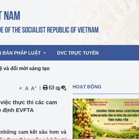
N BẢN PHÁP LUẬT
DVC TRỰC TUYẾN
 và đổi mới sáng tạo
bản pháp quy
Hoạt động của lãnh đạo Đảng, Nhà 
HOẠT ĐỘNG
+
|
-
A
A
A
nước
ghiệp, Thương 
bản điều hành
việc thực thi các cam
am 2026
Hoạt động của Lãnh đạo Bộ
bản hợp nhất
ệp định EVFTA
Hoạt động của các đơn vị
rưởng
i những cam kết sâu hơn và