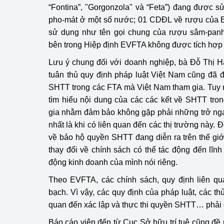
“Fontina”, "Gorgonzola" và “Feta”) đang được 
pho-mát ở một số nước; 01 CDĐL về rượu của
sử dụng như tên gọi chung của rượu sâm-panh 
bên trong Hiệp định EVFTA không được tích hợ
Lưu ý chung đối với doanh nghiệp, bà Đỗ Thị H
tuân thủ quy định pháp luật Việt Nam cũng đã 
SHTT trong các FTA mà Việt Nam tham gia. Tuy 
tìm hiểu nội dung của các các kết về SHTT tr
gia nhằm đảm bảo không gặp phải những trở ngạ
nhất là khi có liên quan đến các thị trường này. 
về bảo hộ quyền SHTT đang diễn ra trên thế gi
thay đổi về chính sách có thể tác động đến lĩ
động kinh doanh của mình nói riêng.
Theo EVFTA, các chính sách, quy định liên q
bạch. Vì vậy, các quy định của pháp luật, các thủ 
quan đến xác lập và thực thi quyền SHTT… phải đ
Báo cáo viên đến từ Cục Sở hữu trí tuệ cũng đề 