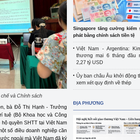
Cơ sở sản xuất, sửa chữa chai chứa 
LPG
 và đổi mới sáng 
Tổ chức huấn luyện, bồi dưỡng 
Singapore tăng cường kiểm 
nghiệp vụ kiểm định kỹ thuật an toàn 
phát bằng chính sách tiền tệ
lao động
Việt Nam - Argentina: Ki
Video bảo vệ môi trường
thương mại 6 tháng đầu 
2,27 tỷ USD
tưởng của Đảng
Album ảnh bảo vệ môi trường
Ủy ban châu Âu khởi động 
ời dân
Văn bản về môi trường
xem xét quy định về thép
Đọc báo giúp bạn
Khu vực miền Bắc
 chế và Chính sách
ĐỊA PHƯƠNG
ài
Khu vực miền Trung
Hiệp định EVFTA
ên, bà Đỗ Thị Hạnh - Trưởng
rí tuệ (Bộ Khoa học và Công
ớc
Khu vực miền Nam
Thị trường châu Á – châu Phi
ảo hộ quyền SHTT tại Việt Nam
một số điều doanh nghiệp cần
đưa nghị quyết 
Thị trường châu Âu – châu Mỹ
 nước ngoài mà Việt Nam đã ký
g vào cuộc sống