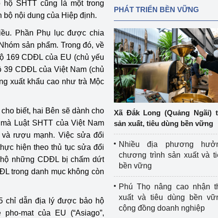
o hộ SHTT cũng là một trong
PHÁT TRIỂN BỀN VỮNG
 bộ nội dung của Hiệp định.
u. Phần Phụ lục được chia
 Nhóm sản phẩm. Trong đó, về
hộ 169 CDĐL của EU (chủ yếu
ộ 39 CDĐL của Việt Nam (chủ
ăng xuất khẩu cao như trà Mộc
cho biết, hai Bên sẽ dành cho
Xã Đắk Long (Quảng Ngãi) 
 mà Luật SHTT của Việt Nam
sản xuất, tiêu dùng bền vững
và rượu mạnh. Việc sửa đổi
Nhiều địa phương hưở
hực hiện theo thủ tục sửa đổi
chương trình sản xuất và t
o hộ những CDĐL bị chấm dứt
bền vững
DĐL trong danh mục không còn
Phú Thọ nâng cao nhận t
xuất và tiêu dùng bền vữ
5 chỉ dẫn địa lý được bảo hộ
cộng đồng doanh nghiệp
 pho-mat của EU (“Asiago”,