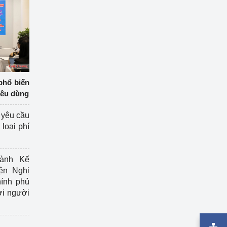
phổ biến
iêu dùng
 yêu cầu
loại phí
ành Kế
ện Nghị
ính phủ
ợi người