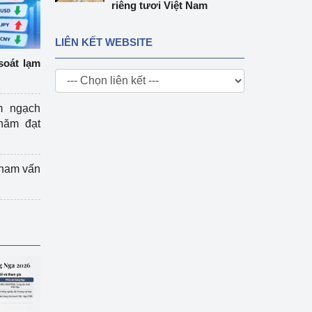
riêng tươi Việt Nam
LIÊN KẾT WEBSITE
soát lạm
m ngạch
năm đạt
tham vấn