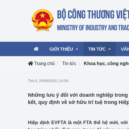
GIỚI THIỆU
TIN TỨC
VĂ
Trang chủ
Tin tức
Khoa học, công nghệ
Lãnh đạo Bộ
Hoạt động
Văn 
Thứ 6, 20/09/2024
|
16:09
Chức năng nhiệm vụ
Giải thưởng Công n
Văn 
Những lưu ý đối với doanh nghiệp trong 
mại, Dịch vụ Việt N
Cơ cấu tổ chức
Văn 
kết, quy định về sở hữu trí tuệ trong Hi
Công Thương 57
Hoạt động của Bộ t
Hiệp định EVFTA là một FTA thế hệ mới, vớ