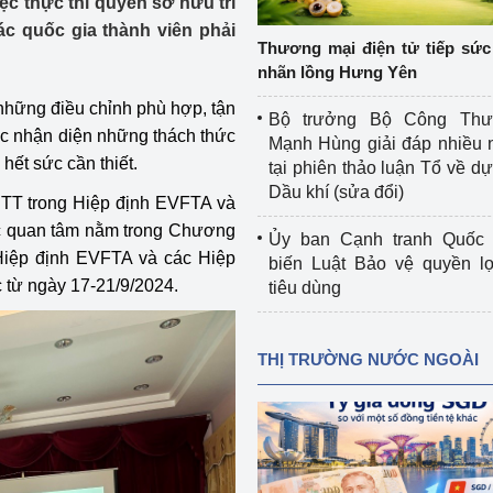
ệc thực thi quyền sở hữu trí
 luận
Họp báo
ác quốc gia thành viên phải
Thương mại điện tử tiếp sức 
Thông cáo báo chí
nhãn lồng Hưng Yên
 những điều chỉnh phù hợp, tận
Điểm báo
Bộ trưởng Bộ Công Th
c nhận diện những thách thức
Mạnh Hùng giải đáp nhiều 
Nông Lâm Thủy sản
hết sức cần thiết.
tại phiên thảo luận Tổ về dự 
Dầu khí (sửa đổi)
SHTT trong Hiệp định EVFTA và
n lực
ợc quan tâm nằm trong Chương
Ủy ban Cạnh tranh Quốc 
 Hiệp định EVFTA và các Hiệp
biến Luật Bảo vệ quyền l
 từ ngày 17-21/9/2024.
tiêu dùng
Tổ chức kiểm định kỹ thuật an toàn lao 
động thuộc thẩm quyền quản lý của 
g Thương
Bộ Công Thương
THỊ TRƯỜNG NƯỚC NGOÀI
Công Thương
Tổ chức được cấp GCN đăng ký, hoạt 
động kiểm định thiết bị, dụng cụ điện 
làm việc ở môi trường không có nguy 
hiểm khí, bụi nổ
tiết kiệm và 
Hiệu quả năng lượng