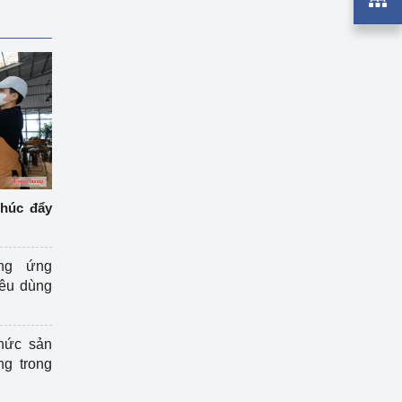
thúc đẩy
ng ứng
iêu dùng
hức sản
ng trong