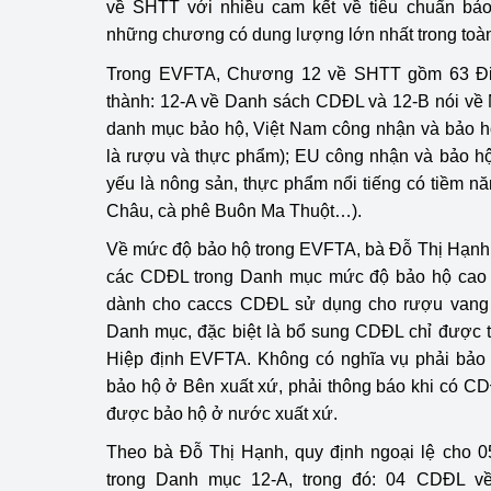
về SHTT với nhiều cam kết về tiêu chuẩn bả
những chương có dung lượng lớn nhất trong toàn
Trong EVFTA, Chương 12 về SHTT gồm 63 Điề
thành: 12-A về Danh sách CDĐL và 12-B nói về
danh mục bảo hộ, Việt Nam công nhận và bảo 
là rượu và thực phẩm); EU công nhận và bảo h
yếu là nông sản, thực phẩm nổi tiếng có tiềm n
Châu, cà phê Buôn Ma Thuột…).
Về mức độ bảo hộ trong EVFTA, bà Đỗ Thị Hạnh 
các CDĐL trong Danh mục mức độ bảo hộ cao
dành cho caccs CDĐL sử dụng cho rượu vang 
Danh mục, đặc biệt là bổ sung CDĐL chỉ được t
Hiệp định EVFTA. Không có nghĩa vụ phải bả
bảo hộ ở Bên xuất xứ, phải thông báo khi có C
được bảo hộ ở nước xuất xứ.
Theo bà Đỗ Thị Hạnh, quy định ngoại lệ cho 0
trong Danh mục 12-A, trong đó: 04 CDĐL về