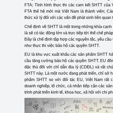
FTA; Tình hình thực thi các cam kết SHTT của
Phát triển công nghi
FTA thế hệ mới mà Việt Nam là thành viên; Cá
thức xử lý đối với các vấn đề phát sinh liên qua
Phát triển năng lượ
Chế định về SHTT là một trong những khía cạn
là sẽ có tác động lớn và trực tiếp tới thể chế phá
Đây là chế định tập hợp các nguyên tắc, yêu cầu
như thực thi việc bảo hộ các quyền SHTT.
EU là khu vực xuất khẩu các sản phẩm SHTT hàn
cầu tăng cường bảo hộ các quyền SHTT. EU đồn
đặc thù đối với chỉ dẫn địa lý (CDĐL) và rất ch
SHTT này. Là một nước đang phát triển, chỉ sở h
phẩm SHTT so với đối tác EU, Việt Nam rất 
doanh nghiệp, tổ chức, cá nhân tiếp cận các s
trình phát triển kinh tế, khoa học, xã hội với chi ph