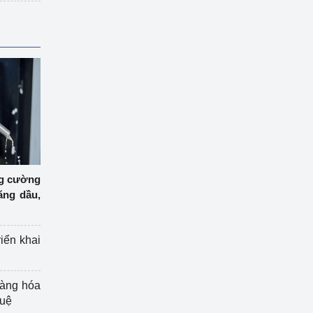
ng cường
ăng dầu,
riển khai
hàng hóa
tuệ