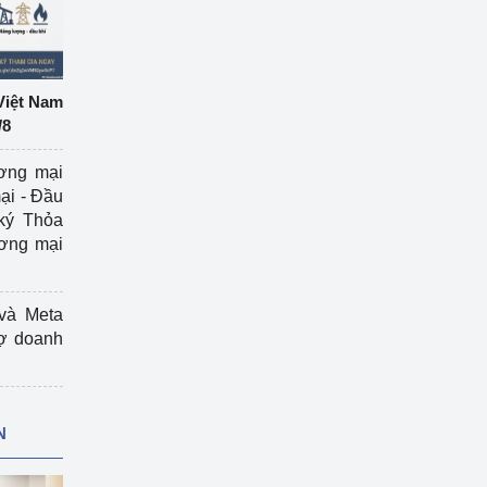
Việt Nam
/8
ương mại
ại - Đầu
ký Thỏa
ương mại
và Meta
rợ doanh
N