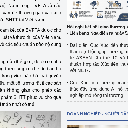
 Việt Nam trong EVFTA và các
ệp
Công nghiệp nền tảng
c vấn đề thường gặp và cách
n tới SHTT tại Việt Nam…
ng
Chính sách
Hội nghị kết nối giao thương 
h cam kết của EVFTA được cho
- Liên bang Nga diễn ra ngày 5
Sản xuất công nghiệp
p luật và thực thi của Việt Nam.
 về các tiêu chuẩn bảo hộ cũng
Đại diện Cục Xúc tiến th
tham dự Hội nghị Thương m
tư ASEAN lần thứ 10 và 
g đầu thế giới, do đó có nhu
thuận hợp tác Xúc tiến th
g thời cũng có chế độ bảo hộ
với META
ú trọng việc bảo hộ loại quyền
Cục Xúc tiến thương mại 
ữu một số lượng rất ít các sản
thúc đẩy ứng dụng AI hỗ t
cần không gian cho phép các
nghiệp mở rộng thị trường
ản phẩm SHTT phục vụ cho quá
í thấp nhất có thể.
DOANH NGHIỆP - NGƯỜI DÂ