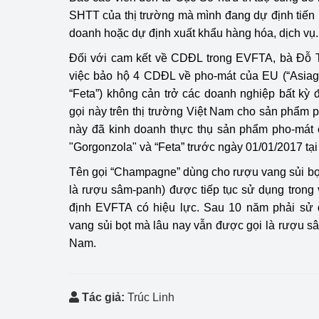
SHTT của thị trường mà mình đang dự định tiến 
doanh hoặc dự định xuất khẩu hàng hóa, dịch vụ.
Đối với cam kết về CDĐL trong EVFTA, bà Đỗ T
việc bảo hộ 4 CDĐL về pho-mát của EU (“Asiago
“Feta”) không cản trở các doanh nghiệp bất kỳ 
gọi này trên thị trường Việt Nam cho sản phẩm
này đã kinh doanh thực thụ sản phẩm pho-mát có
"Gorgonzola" và “Feta” trước ngày 01/01/2017 tại
Tên gọi “Champagne” dùng cho rượu vang sủi bọ
là rượu sâm-panh) được tiếp tục sử dụng trong
định EVFTA có hiệu lực. Sau 10 năm phải sử
vang sủi bọt mà lâu nay vẫn được gọi là rượu sâ
Nam.
Tác giả:
Trúc Linh