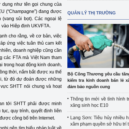
sử dụng như tên gọi chung của
 EU (“Champagne”) đang được
QUẢN LÝ THỊ TRƯỜNG
(vang sủi bọt). Các ngoại lệ
p vào Hiệp định UKVFTA.
ạnh cho rằng, về cơ bản, việc
đáp ứng việc tuân thủ cam kết
nhiên, doanh nghiệp cũng cần
ong các FTA mà Việt Nam tham
i trong hoạt động kinh doanh,
Đồng thời, nắm bắt được xu thế
Bộ Công Thương yêu cầu tă
ới, từ đó dự đoán được những
kiểm tra kinh doanh bán lẻ x
nh vực SHTT nói chung và hoạt
đảm bảo nguồn cung
Thông tin mới về tình hình t
uan tới SHTT phải được minh
xăng sinh học E10
tục, quy trình, quyết định liên
Lạng Sơn: Tiêu hủy nhiều 
ược công bố trên Internet.
xâm phạm quyền sở hữu trí 
nghị nên tìm hiểu pháp luật về