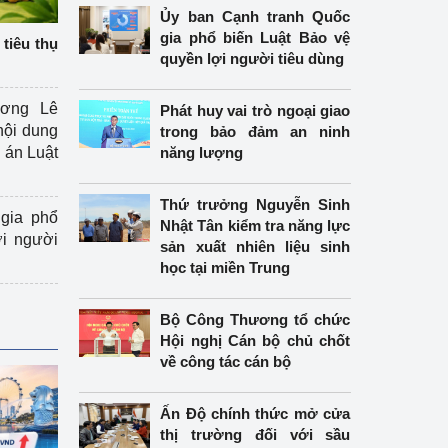
Ủy ban Cạnh tranh Quốc
gia phổ biến Luật Bảo vệ
tiêu thụ
quyền lợi người tiêu dùng
ương Lê
Phát huy vai trò ngoại giao
nội dung
trong bảo đảm an ninh
án Luật
năng lượng
Thứ trưởng Nguyễn Sinh
gia phổ
Nhật Tân kiểm tra năng lực
ợi người
sản xuất nhiên liệu sinh
học tại miền Trung
Bộ Công Thương tổ chức
Hội nghị Cán bộ chủ chốt
về công tác cán bộ
Ấn Độ chính thức mở cửa
thị trường đối với sầu