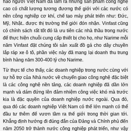
hào người Việt Nam đã làm ra những sản phẩm công nghệ
cao có chất lượng tương đương thế giới với các nước có
nền công nghiệp cơ khí, chế tạo máy phát triển như: Đức,
Mỹ, Nhật.. được thị trường thế giới đón nhận. Vinfast cũng
có chính sách rất tốt đó là ưu tiên các nhà thầu trong nước
để thực hiện chuỗi cung cấp thiết bị cho họ, như Narime mỗi
năm Vinfast đặt chúng tôi sản xuất đồ gá cho dây chuyền
lắp ráp xe ô tô, phần việc này đã mang lại doanh thu trung
bình hàng năm 300-400 tỷ cho Narime.
Từ thực tế cho thấy, các doanh nghiệp trong nước cùng với
sự hỗ trợ của Nhà nước về chuyển giao công nghệ đặc biệt
là các công nghệ nền tảng, các doanh nghiệp đã dần lớn
mạnh và dám đứng lên đảm nhiệm công việc khó mà trước
kia là đặc quyền của doanh nghiệp nước ngoài. Qua đó,
qua đó các doanh nghiệp Việt Nam có thể lớn mạnh có thể
đầu tư thêm để vươn tầm ra thế giới trong thời gian tới.
Khẳng định hướng đi đúng đắn của Đảng và Chính phủ đến
năm 2050 trở thành nước công nghiệp phát triển, như vậy