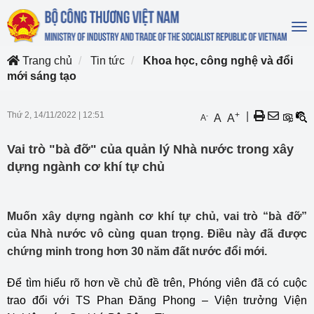
To
na
Trang chủ
Tin tức
Khoa học, công nghệ và đổi
mới sáng tạo
Thứ 2, 14/11/2022
|
12:51
+
|
-
A
A
A
Vai trò "bà đỡ" của quản lý Nhà nước trong xây
dựng ngành cơ khí tự chủ
Muốn xây dựng ngành cơ khí tự chủ, vai trò “bà đỡ”
của Nhà nước vô cùng quan trọng. Điều này đã được
chứng minh trong hơn 30 năm đất nước đổi mới.
Để tìm hiểu rõ hơn về chủ đề trên, Phóng viên đã có cuộc
trao đổi với TS Phan Đăng Phong – Viện trưởng Viện