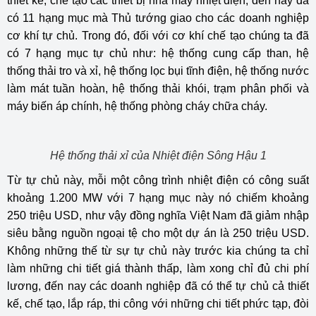
thiết kế, chế tạo các thiết bị nhà máy nhiệt điện, đến nay đã
có 11 hạng mục mà Thủ tướng giao cho các doanh nghiệp
cơ khí tự chủ. Trong đó, đối với cơ khí chế tạo chúng ta đã
có 7 hạng mục tự chủ như: hệ thống cung cấp than, hệ
thống thải tro và xỉ, hệ thống lọc bụi tĩnh điện, hệ thống nước
làm mát tuần hoàn, hệ thống thải khói, trạm phân phối và
máy biến áp chính, hệ thống phòng cháy chữa cháy.
Hệ thống thải xỉ của Nhiệt điện Sông Hậu 1
Từ tự chủ này, mỗi một công trình nhiệt điện có công suất
khoảng 1.200 MW với 7 hạng mục này nó chiếm khoảng
250 triệu USD, như vậy đồng nghĩa Việt Nam đã giảm nhập
siêu bằng nguồn ngoại tệ cho một dự án là 250 triệu USD.
Không những thế từ sự tự chủ này trước kia chúng ta chỉ
làm những chi tiết giá thành thấp, làm xong chỉ đủ chi phí
lương, đến nay các doanh nghiệp đã có thể tự chủ cả thiết
kế, chế tạo, lắp ráp, thi công với những chi tiết phức tạp, đòi