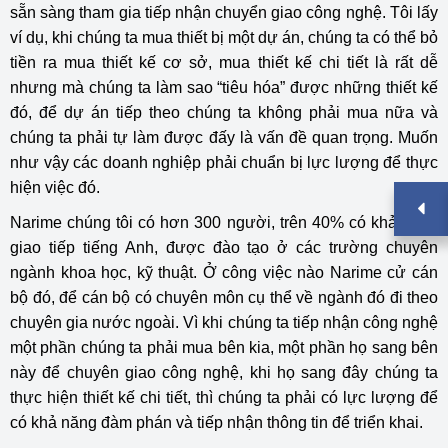
sẵn sàng tham gia tiếp nhận chuyển giao công nghệ. Tôi lấy
ví dụ, khi chúng ta mua thiết bị một dự án, chúng ta có thể bỏ
tiền ra mua thiết kế cơ sở, mua thiết kế chi tiết là rất dễ
nhưng mà chúng ta làm sao “tiêu hóa” được những thiết kế
đó, để dự án tiếp theo chúng ta không phải mua nữa và
chúng ta phải tự làm được đấy là vấn đề quan trọng. Muốn
như vậy các doanh nghiệp phải chuẩn bị lực lượng để thực
hiện việc đó.
Narime chúng tôi có hơn 300 người, trên 40% có khả năng
giao tiếp tiếng Anh, được đào tạo ở các trường chuyên
ngành khoa học, kỹ thuật. Ở công việc nào Narime cử cán
bộ đó, để cán bộ có chuyên môn cụ thể về ngành đó đi theo
chuyên gia nước ngoài. Vì khi chúng ta tiếp nhận công nghệ
một phần chúng ta phải mua bên kia, một phần họ sang bên
này để chuyên giao công nghệ, khi họ sang đây chúng ta
thực hiện thiết kế chi tiết, thì chúng ta phải có lực lượng để
có khả năng đàm phán và tiếp nhận thông tin để triển khai.