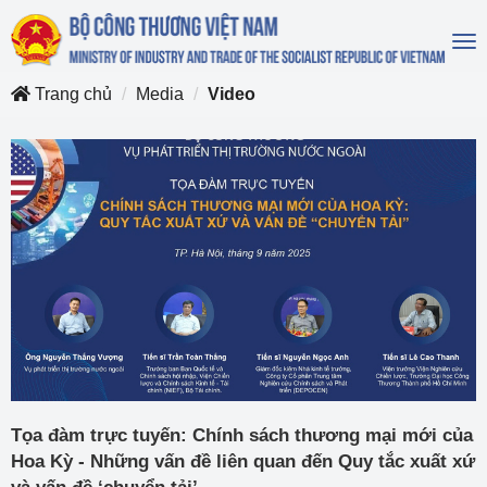
To
na
Trang chủ
Media
Video
Tọa đàm trực tuyến: Chính sách thương mại mới của
Hoa Kỳ - Những vấn đề liên quan đến Quy tắc xuất xứ