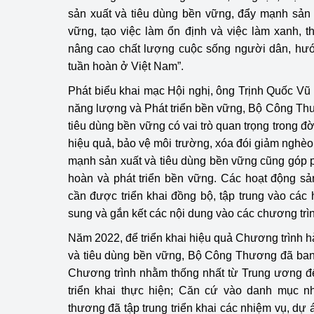
sản xuất và tiêu dùng bền vững, đẩy mạnh sản 
Phát triển công nghi
vững, tạo việc làm ổn định và việc làm xanh, 
nâng cao chất lượng cuộc sống người dân, hướn
Phát triển năng lượ
tuần hoàn ở Việt Nam”.
Phát biểu khai mạc Hội nghị, ông Trịnh Quốc Vũ
năng lượng và Phát triển bền vững, Bộ Công Th
tiêu dùng bền vững có vai trò quan trọng trong đờ
hiệu quả, bảo vệ môi trường, xóa đói giảm nghèo 
mạnh sản xuất và tiêu dùng bền vững cũng góp p
hoàn và phát triển bền vững. Các hoạt động sả
cần được triển khai đồng bộ, tập trung vào các 
sung và gắn kết các nội dung vào các chương trìn
Năm 2022, để triển khai hiệu quả Chương trình h
và tiêu dùng bền vững, Bộ Công Thương đã ban
Chương trình nhằm thống nhất từ Trung ương đế
triển khai thực hiện; Căn cứ vào danh mục 
thương đã tập trung triển khai các nhiệm vụ, dự