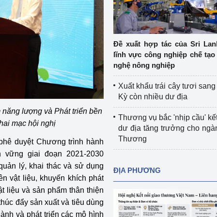
Cơ sở sản xuất, sửa chữa chai chứa 
LPG
 và đổi mới sáng 
Tổ chức huấn luyện, bồi dưỡng 
Đề xuất hợp tác của Sri Lan
nghiệp vụ kiểm định kỹ thuật an toàn 
lĩnh vực công nghiệp chế tạo
lao động
nghệ nông nghiệp
Video bảo vệ môi trường
Xuất khẩu trái cây tươi san
Kỳ còn nhiều dư địa
tưởng của Đảng
Album ảnh bảo vệ môi trường
 năng lượng và Phát triển bền
Thương vụ bắc 'nhịp cầu' kết
ời dân
Văn bản về môi trường
hai mạc hội nghị
dư địa tăng trưởng cho ng
Thương
phê duyệt Chương trình hành
Đọc báo giúp bạn
Khu vực miền Bắc
n vững giai đoạn 2021-2030
ài
Khu vực miền Trung
Hiệp định EVFTA
quản lý, khai thác và sử dụng
ĐỊA PHƯƠNG
ên vật liệu, khuyến khích phát
ớc
Khu vực miền Nam
Thị trường châu Á – châu Phi
ật liệu và sản phẩm thân thiện
; thúc đẩy sản xuất và tiêu dùng
đưa nghị quyết 
Thị trường châu Âu – châu Mỹ
hành và phát triển các mô hình
g vào cuộc sống