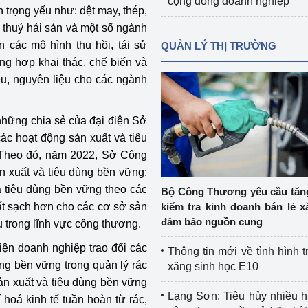
cộng đồng doanh nghiệp
 trọng yếu như: dệt may, thép,
n thuỷ hải sản và một số ngành
 các mô hình thu hồi, tái sử
QUẢN LÝ THỊ TRƯỜNG
ổng hợp khai thác, chế biến và
ệu, nguyên liệu cho các ngành
những chia sẻ của đại điện Sở
ác hoạt động sản xuất và tiêu
 Theo đó, năm 2022, Sở Công
 xuất và tiêu dùng bền vững;
à tiêu dùng bền vững theo các
Bộ Công Thương yêu cầu tă
ất sạch hơn cho các cơ sở sản
kiểm tra kinh doanh bán lẻ x
đảm bảo nguồn cung
ụ trong lĩnh vực công thương.
iện doanh nghiệp trao đổi các
Thông tin mới về tình hình t
ùng bền vững trong quản lý rác
xăng sinh học E10
ản xuất và tiêu dùng bền vững
Lạng Sơn: Tiêu hủy nhiều 
hoá kinh tế tuần hoàn từ rác,