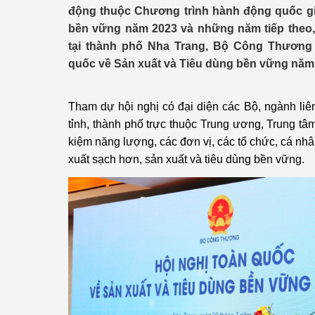
Công Thương - Công
động thuộc Chương trình hành động quốc gi
bền vững năm 2023 và những năm tiếp theo,
Chuyển đổi số
tại thành phố Nha Trang, Bộ Công Thương 
quốc về Sản xuất và Tiêu dùng bền vững năm
Lịch sử phát triển
Bản tin Thị trường 
Tham dự hội nghị có đại diện các Bộ, ngành l
tỉnh, thành phố trực thuộc Trung ương, Trung tâ
Phát triển nguồn nhâ
kiệm năng lượng, các đơn vị, các tổ chức, cá nh
xuất sạch hơn, sản xuất và tiêu dùng bền vững.
Phát triển bền vững
Tổ chức kiểm định
Văn hóa ngành Côn
Tái cơ cấu ngành 
Quản lý thị trường
Sử dụng năng lượng 