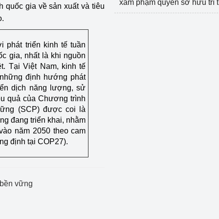
xâm phạm quyền sở hữu trí 
 quốc gia về sản xuất và tiêu
o.
 phát triển kinh tế tuần
c gia, nhất là khi nguồn
t. Tại Việt Nam, kinh tế
 những định hướng phát
yển dịch năng lượng, sử
ệu quả của Chương trình
vững (SCP) được coi là
ng đang triển khai, nhằm
 vào năm 2050 theo cam
ng định tại COP27).
n bền vững