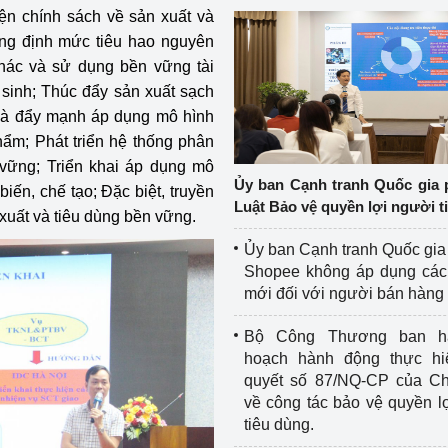
iện chính sách về sản xuất và
ựng định mức tiêu hao nguyên
thác và sử dụng bền vững tài
tái sinh; Thúc đẩy sản xuất sạch
 và đẩy mạnh áp dụng mô hình
hẩm; Phát triển hệ thống phân
 vững; Triển khai áp dụng mô
Ủy ban Cạnh tranh Quốc gia 
biến, chế tạo; Đặc biệt, truyền
Luật Bảo vệ quyền lợi người t
xuất và tiêu dùng bền vững.
Ủy ban Cạnh tranh Quốc gia
Shopee không áp dụng các 
mới đối với người bán hàng
Bộ Công Thương ban h
hoạch hành động thực hi
quyết số 87/NQ-CP của Ch
về công tác bảo vệ quyền l
tiêu dùng.