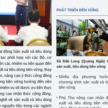
PHÁT TRIỂN BỀN VỮNG
t động Sản xuất và tiêu dùng
tục phối hợp với các Bộ, cơ
Xã Đắk Long (Quảng Ngãi) 
ện các nhiệm vụ liên quan đến
sản xuất, tiêu dùng bền vững
t và tiêu dùng bền vững, thay
ân, nâng cao ý thức cộng đồng
Nhiều địa phương hưở
 dùng bền vững hướng đến nền
chương trình sản xuất và t
bền vững
 nhiệm vụ sẽ được ưu tiên thực
âng cao nhận thức cộng đồng,
Phú Thọ nâng cao nhận t
nghề về sản xuất và tiêu dùng
xuất và tiêu dùng bền vữ
o nguyên liệu trong các ngành