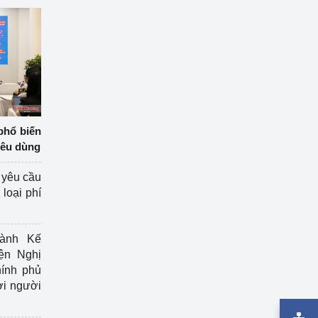
phổ biến
iêu dùng
 yêu cầu
loại phí
ành Kế
ện Nghị
ính phủ
ợi người