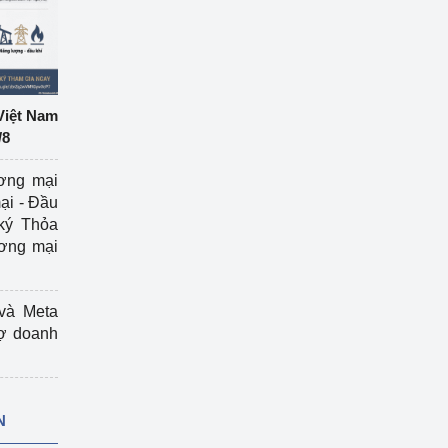
Việt Nam
/8
ương mại
ại - Đầu
ký Thỏa
ương mại
và Meta
rợ doanh
N