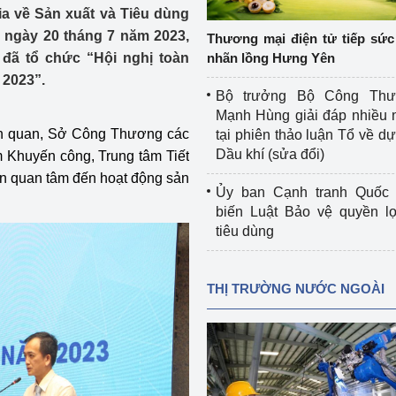
 luận
Họp báo
a về Sản xuất và Tiêu dùng
 ngày 20 tháng 7 năm 2023,
Thương mại điện tử tiếp sức 
Thông cáo báo chí
đã tổ chức “Hội nghị toàn
nhãn lồng Hưng Yên
 2023”.
Điểm báo
Bộ trưởng Bộ Công Th
Mạnh Hùng giải đáp nhiều 
Nông Lâm Thủy sản
iên quan, Sở Công Thương các
tại phiên thảo luận Tổ về dự 
Dầu khí (sửa đổi)
m Khuyến công, Trung tâm Tiết
n lực
ân quan tâm đến hoạt động sản
Ủy ban Cạnh tranh Quốc 
biến Luật Bảo vệ quyền l
tiêu dùng
Tổ chức kiểm định kỹ thuật an toàn lao 
động thuộc thẩm quyền quản lý của 
g Thương
Bộ Công Thương
THỊ TRƯỜNG NƯỚC NGOÀI
Công Thương
Tổ chức được cấp GCN đăng ký, hoạt 
động kiểm định thiết bị, dụng cụ điện 
làm việc ở môi trường không có nguy 
hiểm khí, bụi nổ
tiết kiệm và 
Hiệu quả năng lượng