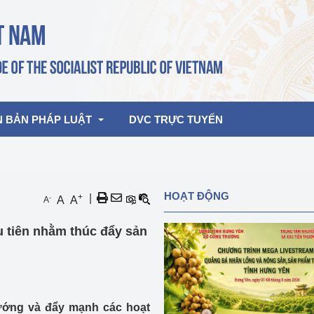
N BẢN PHÁP LUẬT
DVC TRỰC TUYẾN
bản pháp quy
Hoạt động của lãnh đạo Đảng, Nhà 
HOẠT ĐỘNG
+
|
-
A
A
A
nước
ghiệp, Thương 
bản điều hành
u tiên nhằm thúc đẩy sản
am 2026
Hoạt động của Lãnh đạo Bộ
bản hợp nhất
Hoạt động của các đơn vị
rưởng
ướng và đẩy mạnh các hoạt