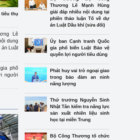
Thương Lê Mạnh Hùng
giải đáp nhiều nội dung tại
tiêu thụ
phiên thảo luận Tổ về dự
án Luật Dầu khí (sửa đổi)
ương Lê
nội dung
Ủy ban Cạnh tranh Quốc
án Luật
gia phổ biến Luật Bảo vệ
quyền lợi người tiêu dùng
gia phổ
Phát huy vai trò ngoại giao
ợi người
trong bảo đảm an ninh
năng lượng
Thứ trưởng Nguyễn Sinh
Nhật Tân kiểm tra năng lực
sản xuất nhiên liệu sinh
học tại miền Trung
Bộ Công Thương tổ chức