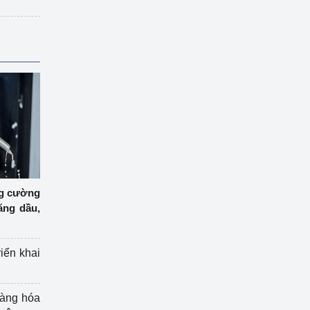
ng cường
ăng dầu,
riển khai
hàng hóa