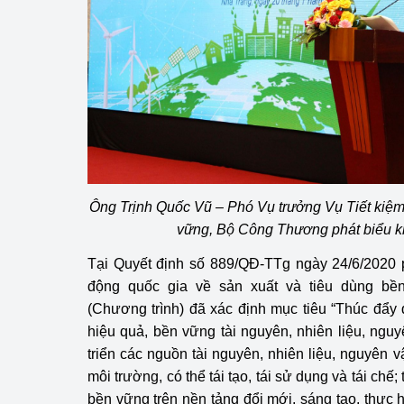
hiệu quả
Khoa học, công nghệ
tạo
Thông báo
Bảo vệ môi trường
Bảo vệ nền tảng tư 
Ông Trịnh Quốc Vũ – Phó Vụ trưởng Vụ Tiết kiệm
Doanh nghiệp - Ngư
vững, Bộ Công Thương phát biểu k
Tại Quyết định số 889/QĐ-TTg ngày 24/6/2020 
Xúc tiến thương mại
động quốc gia về sản xuất và tiêu dùng bề
Thị trường nước ngo
(Chương trình) đã xác định mục tiêu “Thúc đẩy 
hiệu quả, bền vững tài nguyên, nhiên liệu, nguy
Thị trường trong nư
triển các nguồn tài nguyên, nhiên liệu, nguyên v
môi trường, có thể tái tạo, tái sử dụng và tái chế
Ngành Công Thương 
bền vững trên nền tảng đổi mới, sáng tạo, thực 
Đại hội XIV của Đản