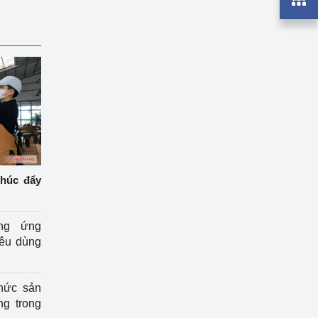
thúc đẩy
ng ứng
iêu dùng
hức sản
ng trong