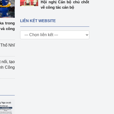
Hội nghị Cán bộ chủ chốt
về công tác cán bộ
LIÊN KẾT WEBSITE
ka trong
 và công
g Thổ Nhĩ
 nối, tạo
ành Công