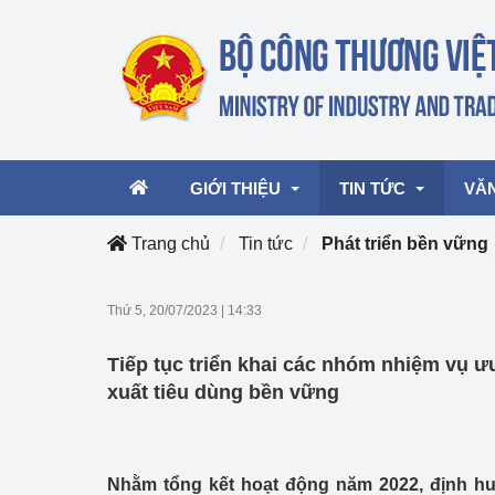
GIỚI THIỆU
TIN TỨC
VĂ
Trang chủ
Tin tức
Phát triển bền vững
Lãnh đạo Bộ
Hoạt động
Văn 
Thứ 5, 20/07/2023
|
14:33
Chức năng nhiệm vụ
Giải thưởng Công n
Văn 
Tiếp tục triển khai các nhóm nhiệm vụ ư
mại, Dịch vụ Việt N
Cơ cấu tổ chức
Văn 
xuất tiêu dùng bền vững
Công Thương 57
Hoạt động của Bộ t
Nhằm tổng kết hoạt động năm 2022, định h