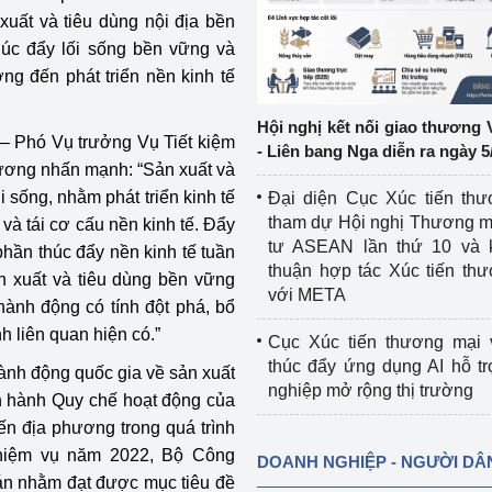
xuất và tiêu dùng nội địa bền
ệp
Công nghiệp nền tảng
thúc đẩy lối sống bền vững và
g đến phát triển nền kinh tế
ng
Chính sách
Hội nghị kết nối giao thương 
Sản xuất công nghiệp
 – Phó Vụ trưởng Vụ Tiết kiệm
- Liên bang Nga diễn ra ngày 5
ương nhấn mạnh: “Sản xuất và
i sống, nhằm phát triển kinh tế
Đại diện Cục Xúc tiến th
tham dự Hội nghị Thương m
và tái cơ cấu nền kinh tế. Đẩy
tư ASEAN lần thứ 10 và 
hần thúc đẩy nền kinh tế tuần
thuận hợp tác Xúc tiến th
n xuất và tiêu dùng bền vững
với META
hành động có tính đột phá, bổ
h liên quan hiện có.”
Cục Xúc tiến thương mại 
thúc đẩy ứng dụng AI hỗ t
ành động quốc gia về sản xuất
nghiệp mở rộng thị trường
 hành Quy chế hoạt động của
n địa phương trong quá trình
nhiệm vụ năm 2022, Bộ Công
DOANH NGHIỆP - NGƯỜI DÂ
 án nhằm đạt được mục tiêu đề