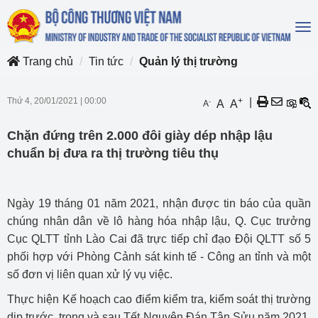
To
na
Trang chủ
Tin tức
Quản lý thị trường
Thứ 4, 20/01/2021
|
00:00
+
|
-
A
A
A
Chặn đứng trên 2.000 đôi giày dép nhập lậu
chuẩn bị đưa ra thị trường tiêu thụ
Ngày 19 tháng 01 năm 2021, nhận được tin báo của quần
chúng nhân dân về lô hàng hóa nhập lậu, Q. Cục trưởng
Cục QLTT tỉnh Lào Cai đã trực tiếp chỉ đạo Đội QLTT số 5
phối hợp với Phòng Cảnh sát kinh tế - Công an tỉnh và một
số đơn vị liên quan xử lý vụ việc.
Thực hiện Kế hoạch cao điểm kiểm tra, kiểm soát thị trường
dịp trước, trong và sau Tết Nguyên Đán Tân Sửu năm 2021.