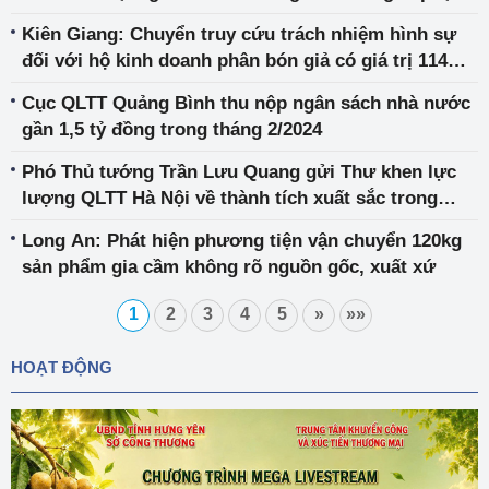
Kiên Giang: Chuyển truy cứu trách nhiệm hình sự
đối với hộ kinh doanh phân bón giả có giá trị 114
triệu đồng
Cục QLTT Quảng Bình thu nộp ngân sách nhà nước
gần 1,5 tỷ đồng trong tháng 2/2024
Phó Thủ tướng Trần Lưu Quang gửi Thư khen lực
lượng QLTT Hà Nội về thành tích xuất sắc trong
kiểm soát thị trường
Long An: Phát hiện phương tiện vận chuyển 120kg
sản phẩm gia cầm không rõ nguồn gốc, xuất xứ
1
2
3
4
5
»
»»
HOẠT ĐỘNG