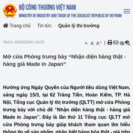
To
na
Trang chủ
Tin tức
Quản lý thị trường
Thứ 6, 15/03/2024
|
10:52
+
|
-
A
A
A
Mở cửa Phòng trưng bày “Nhận diện hàng thật -
hàng giả Made in Japan”
Hưởng ứng Ngày Quyền của Người tiêu dùng Việt Nam,
sáng ngày 15/3, tại 62 Tràng Tiền, Hoàn Kiếm, TP. Hà
Nội, Tổng cục Quản lý thị trường (QLTT) mở cửa Phòng
trưng bày với chủ đề “Nhận diện hàng thật - hàng giả
Made in Japan”. Đây là lần thứ 11 Tổng cục QLTT mở
cửa Phòng trưng bày giúp khách tham quan tìm hiểu
thông tin về sản phẩm, phân biệt hàng hóa thật - giả trên