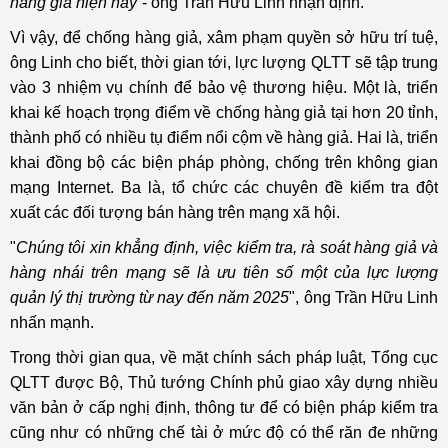
hàng giả hiện nay”
- ông Trần Hữu Linh nhận định.
Vì vậy, để chống hàng giả, xâm phạm quyền sở hữu trí tuệ,
ông Linh cho biết, thời gian tới, lực lượng QLTT sẽ tập trung
vào 3 nhiệm vụ chính để bảo vệ thương hiệu. Một là, triển
khai kế hoạch trọng điểm về chống hàng giả tại hơn 20 tỉnh,
thành phố có nhiều tụ điểm nổi cộm về hàng giả. Hai là, triển
khai đồng bộ các biện pháp phòng, chống trên không gian
mạng Internet. Ba là, tổ chức các chuyên đề kiểm tra đột
xuất các đối tượng bán hàng trên mạng xã hội.
"
Chúng tôi xin khẳng định, việc kiểm tra, rà soát hàng giả và
hàng nhái trên mạng sẽ là ưu tiên số một của lực lượng
quản lý thị trường từ nay đến năm 2025
", ông Trần Hữu Linh
nhấn mạnh.
Trong thời gian qua, về mặt chính sách pháp luật, Tổng cục
QLTT được Bộ, Thủ tướng Chính phủ giao xây dựng nhiều
văn bản ở cấp nghị định, thông tư để có biện pháp kiểm tra
cũng như có những chế tài ở mức độ có thể răn đe những