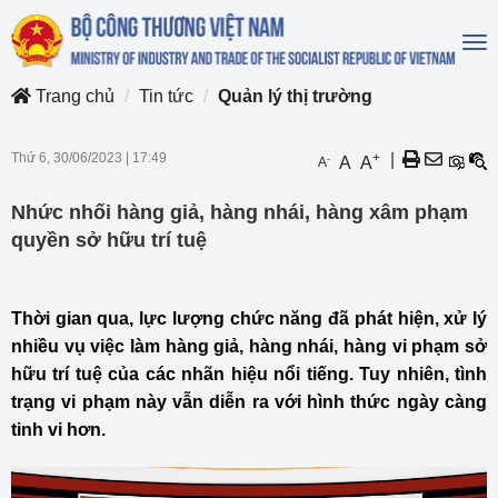
To
na
Trang chủ
Tin tức
Quản lý thị trường
Thứ 6, 30/06/2023
|
17:49
+
|
-
A
A
A
Nhức nhối hàng giả, hàng nhái, hàng xâm phạm
quyền sở hữu trí tuệ
Thời gian qua, lực lượng chức năng đã phát hiện, xử lý
nhiều vụ việc làm hàng giả, hàng nhái, hàng vi phạm sở
hữu trí tuệ của các nhãn hiệu nổi tiếng. Tuy nhiên, tình
trạng vi phạm này vẫn diễn ra với hình thức ngày càng
tinh vi hơn.