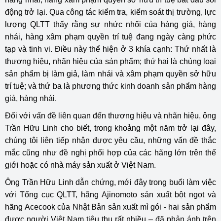
động trở lại. Qua công tác kiểm tra, kiểm soát thị trường, lực
lượng QLTT thấy rằng sự nhức nhối của hàng giả, hàng
nhái, hàng xâm phạm quyền trí tuệ đang ngày càng phức
tạp và tinh vi. Điều này thể hiện ở 3 khía cạnh: Thứ nhất là
thương hiệu, nhãn hiệu của sản phẩm; thứ hai là chủng loại
sản phẩm bị làm giả, làm nhái và xâm phạm quyền sở hữu
trí tuệ; và thứ ba là phương thức kinh doanh sản phẩm hàng
giả, hàng nhái.
Đối với vấn đề liên quan đến thương hiệu và nhãn hiệu, ông
Trần Hữu Linh cho biết, trong khoảng một năm trở lại đây,
chúng tôi liên tiếp nhận được yêu cầu, những vấn đề thắc
mắc cũng như đề nghị phối hợp của các hãng lớn trên thế
giới hoặc có nhà máy sản xuất ở Việt Nam.
Ông Trần Hữu Linh dẫn chứng, mới đây trong buổi làm việc
với Tổng cục QLTT, hãng Ajinomoto sản xuất bột ngọt và
hãng Acecook của Nhật Bản sản xuất mì gói - hai sản phẩm
được người Việt Nam tiêu thụ rất nhiều – đã phản ánh trên