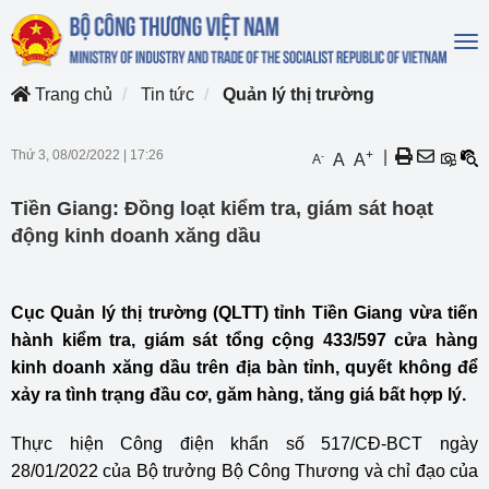
To
na
Trang chủ
Tin tức
Quản lý thị trường
Thứ 3, 08/02/2022
|
17:26
+
|
-
A
A
A
Tiền Giang: Đồng loạt kiểm tra, giám sát hoạt
động kinh doanh xăng dầu
Cục Quản lý thị trường (QLTT) tỉnh Tiền Giang vừa tiến
hành kiểm tra, giám sát tổng cộng 433/597 cửa hàng
kinh doanh xăng dầu trên địa bàn tỉnh, quyết không để
xảy ra tình trạng đầu cơ, găm hàng, tăng giá bất hợp lý.
Thực hiện Công điện khẩn số 517/CĐ-BCT ngày
28/01/2022 của Bộ trưởng Bộ Công Thương và chỉ đạo của