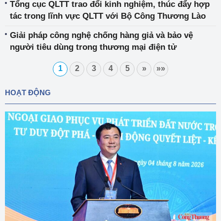
Tổng cục QLTT trao đổi kinh nghiệm, thúc đẩy hợp
tác trong lĩnh vực QLTT với Bộ Công Thương Lào
Giải pháp công nghệ chống hàng giả và bảo vệ
người tiêu dùng trong thương mại điện tử
1
2
3
4
5
»
»»
HOẠT ĐỘNG