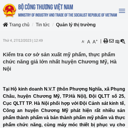
To
na
Trang chủ
Tin tức
Quản lý thị trường
Thứ 4, 27/12/2023
|
12:49
+
|
-
A
A
A
Kiểm tra cơ sở sản xuất mỹ phẩm, thực phẩm
chức năng giả lớn nhất huyện Chương Mỹ, Hà
Nội
Tại Hộ kinh doanh N.V.T (thôn Phượng Nghĩa, xã Phụng
Châu, huyện Chương Mỹ, TP.Hà Nội), Đội QLTT số 25,
Cục QLTT TP. Hà Nội phối hợp với Đội Cảnh sát kinh tế,
Công an huyện Chương Mỹ phát hiện rất nhiều sản
phẩm thành phẩm và bán thành phẩm mỹ phẩm và thực
phẩm chức năng, cùng máy móc thiết bị phục vụ cho