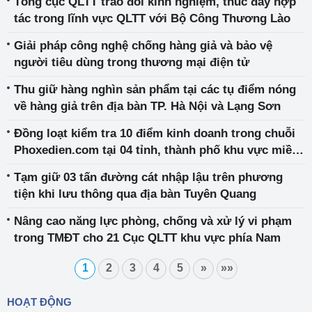
Tổng cục QLTT trao đổi kinh nghiệm, thúc đẩy hợp
tác trong lĩnh vực QLTT với Bộ Công Thương Lào
Giải pháp công nghệ chống hàng giả và bảo vệ
người tiêu dùng trong thương mại điện tử
Thu giữ hàng nghìn sản phẩm tại các tụ điểm nóng
về hàng giả trên địa bàn TP. Hà Nội và Lạng Sơn
Đồng loạt kiểm tra 10 điểm kinh doanh trong chuỗi
Phoxedien.com tại 04 tỉnh, thành phố khu vực miền
Nam
Tạm giữ 03 tấn đường cát nhập lậu trên phương
tiện khi lưu thông qua địa bàn Tuyên Quang
Nâng cao năng lực phòng, chống và xử lý vi phạm
trong TMĐT cho 21 Cục QLTT khu vực phía Nam
1
2
3
4
5
»
»»
HOẠT ĐỘNG