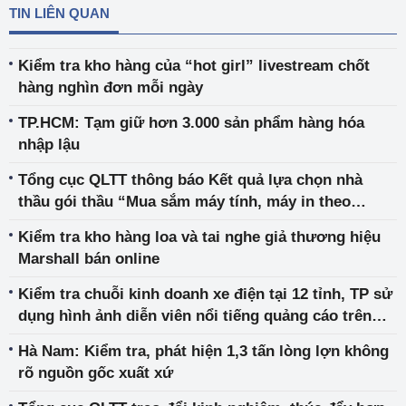
TIN LIÊN QUAN
Kiểm tra kho hàng của “hot girl” livestream chốt
hàng nghìn đơn mỗi ngày
TP.HCM: Tạm giữ hơn 3.000 sản phẩm hàng hóa
nhập lậu
Tổng cục QLTT thông báo Kết quả lựa chọn nhà
thầu gói thầu “Mua sắm máy tính, máy in theo
phương thức tập trung cấp Bộ năm 2023”
Kiểm tra kho hàng loa và tai nghe giả thương hiệu
Marshall bán online
Kiểm tra chuỗi kinh doanh xe điện tại 12 tỉnh, TP sử
dụng hình ảnh diễn viên nổi tiếng quảng cáo trên
website
Hà Nam: Kiểm tra, phát hiện 1,3 tấn lòng lợn không
rõ nguồn gốc xuất xứ