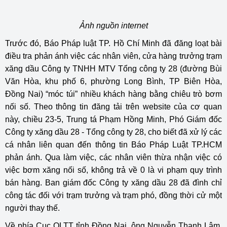
Ảnh nguồn internet
Trước đó, Báo Pháp luật TP. Hồ Chí Minh đã đăng loạt bài
điều tra phản ánh việc các nhân viên, cửa hàng trưởng trạm
xăng dầu Công ty TNHH MTV Tổng công ty 28 (đường Bùi
Văn Hòa, khu phố 6, phường Long Bình, TP Biên Hòa,
Đồng Nai) “móc túi” nhiều khách hàng bằng chiêu trò bơm
nối số. Theo thông tin đăng tải trên website của cơ quan
này, chiều 23-5, Trung tá Phạm Hồng Minh, Phó Giám đốc
Công ty xăng dầu 28 - Tổng công ty 28, cho biết đã xử lý các
cá nhân liên quan đến thông tin Báo Pháp Luật TP.HCM
phản ánh. Qua làm việc, các nhân viên thừa nhận việc có
việc bơm xăng nối số, không trả về 0 là vi phạm quy trình
bán hàng. Ban giám đốc Công ty xăng dầu 28 đã đình chỉ
công tác đối với trạm trưởng và trạm phó, đồng thời cử một
người thay thế.
Về phía Cục QLTT tỉnh Đồng Nai, ông Nguyễn Thanh Lâm,