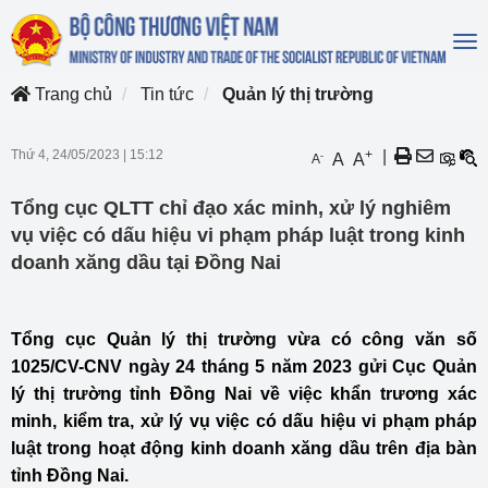
To
na
Trang chủ
Tin tức
Quản lý thị trường
Thứ 4, 24/05/2023
|
15:12
+
|
-
A
A
A
Tổng cục QLTT chỉ đạo xác minh, xử lý nghiêm
vụ việc có dấu hiệu vi phạm pháp luật trong kinh
doanh xăng dầu tại Đồng Nai
Tổng cục Quản lý thị trường vừa có công văn số
1025/CV-CNV ngày 24 tháng 5 năm 2023 gửi Cục Quản
lý thị trường tỉnh Đồng Nai về việc khẩn trương xác
minh, kiểm tra, xử lý vụ việc có dấu hiệu vi phạm pháp
luật trong hoạt động kinh doanh xăng dầu trên địa bàn
tỉnh Đồng Nai.