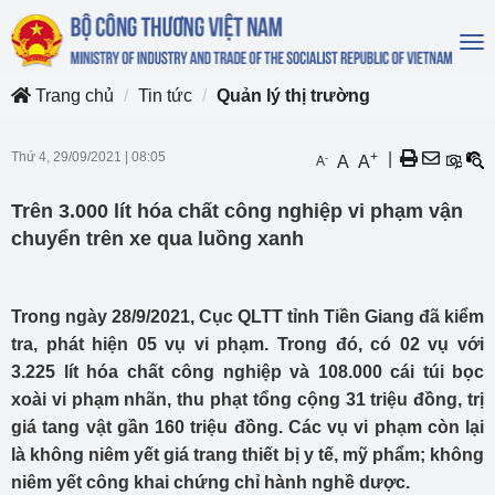
To
na
Trang chủ
Tin tức
Quản lý thị trường
Thứ 4, 29/09/2021
|
08:05
+
|
-
A
A
A
Trên 3.000 lít hóa chất công nghiệp vi phạm vận
chuyển trên xe qua luồng xanh
Trong ngày 28/9/2021, Cục QLTT tỉnh Tiền Giang đã kiểm
tra, phát hiện 05 vụ vi phạm. Trong đó, có 02 vụ với
3.225 lít hóa chất công nghiệp và 108.000 cái túi bọc
xoài vi phạm nhãn, thu phạt tổng cộng 31 triệu đồng, trị
giá tang vật gần 160 triệu đồng. Các vụ vi phạm còn lại
là không niêm yết giá trang thiết bị y tế, mỹ phẩm; không
niêm yết công khai chứng chỉ hành nghề dược.