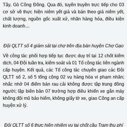
Tây, Gò Công Đông. Qua đó, tuyên truyền trực tiếp cho 03
cơ sở về thực hiện niêm yết giá và bán theo giá niêm yết,
chất lượng, nguồn gốc xuất xứ, nhãn hàng hóa, điều kiện
kinh doanh…
Đội QLTT số 4 giám sát tại chợ trên địa bàn huyện Chợ Gạo
Về công tác phối hợp tiếp tục được duy trì tại 12 chốt kiểm
dịch, 04 Đội tuần tra, kiểm soát và 01 Tổ công tác liên ngành
cấp huyện. Kết quả, các Tổ công tác chuyển giao các Đội
QLTT số 2, số 5 tổng cộng 02 vụ hàng hóa vi phạm nhãn;
nhắc nhở 04 điểm bán rau cải không được tập trung đông
người; lập biên bản 07 trường hợp điều khiển xe gắn máy
không đội mũ bảo hiểm, không giấy tờ xe, giao Công an cấp
huyện xử lý.
Đội QLTT số 6 thực hiện nhiệm vụ tại
chốt cầu Trạm thu phí