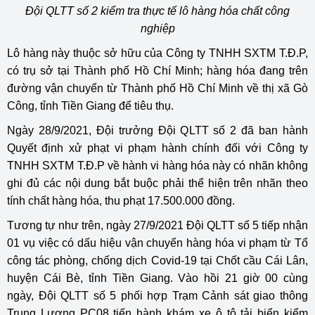
Đội QLTT số 2 kiểm tra thực tế lô hàng hóa chất công
nghiệp
Lô hàng này thuộc sở hữu của Công ty TNHH SXTM T.Đ.P,
có trụ sở tại Thành phố Hồ Chí Minh; hàng hóa đang trên
đường vận chuyển từ Thành phố Hồ Chí Minh về thị xã Gò
Công, tỉnh Tiền Giang để tiêu thụ.
Ngày 28/9/2021, Đội trưởng Đội QLTT số 2 đã ban hành
Quyết định xử phạt vi phạm hành chính đối với Công ty
TNHH SXTM T.Đ.P về hành vi hàng hóa này có nhãn không
ghi đủ các nội dung bắt buộc phải thể hiện trên nhãn theo
tính chất hàng hóa, thu phạt 17.500.000 đồng.
Tương tự như trên, ngày 27/9/2021 Đội QLTT số 5 tiếp nhận
01 vụ việc có dấu hiệu vận chuyển hàng hóa vi phạm từ Tổ
công tác phòng, chống dịch Covid-19 tại Chốt cầu Cái Lân,
huyện Cái Bè, tỉnh Tiền Giang. Vào hồi 21 giờ 00 cùng
ngày, Đội QLTT số 5 phối hợp Trạm Cảnh sát giao thông
Trung Lương PC08 tiến hành khám xe ô tô tải biển kiểm