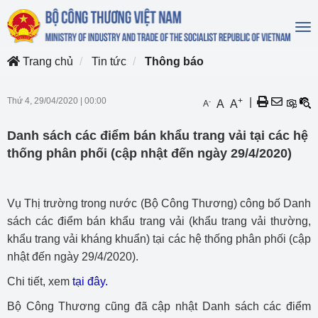
To
na
Trang chủ
Tin tức
Thông báo
Thứ 4, 29/04/2020
|
00:00
+
|
-
A
A
A
Danh sách các điểm bán khẩu trang vải tại các hệ
thống phân phối (cập nhật đến ngày 29/4/2020)
Vụ Thị trường trong nước (Bộ Công Thương) công bố Danh
sách các điểm bán khẩu trang vải (khẩu trang vải thường,
khẩu trang vải kháng khuẩn) tại các hệ thống phân phối (cập
nhật đến ngày 29/4/2020).
Chi tiết, xem
tại đây.
Bộ Công Thương cũng đã cập nhật Danh sách các điểm