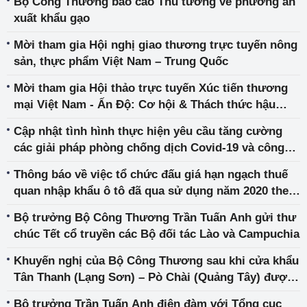
Bộ Công Thương báo cáo Thủ tướng về phương án
xuất khẩu gạo
Mời tham gia Hội nghị giao thương trực tuyến nông
sản, thực phẩm Việt Nam – Trung Quốc
Mời tham gia Hội thảo trực tuyến Xúc tiến thương
mại Việt Nam - Ấn Độ: Cơ hội & Thách thức hậu
Covid-19
Cập nhật tình hình thực hiện yêu cầu tăng cường
các giải pháp phòng chống dịch Covid-19 và công
tác rà soát các sản phẩm hàng hóa phục vụ phòng
Thông báo về việc tổ chức đấu giá hạn ngạch thuế
dịch của các Sàn TMĐT (tuần từ 17 - 22/4/2020)
quan nhập khẩu ô tô đã qua sử dụng năm 2020 theo
cam kết trong Hiệp định CPTPP
Bộ trưởng Bộ Công Thương Trần Tuấn Anh gửi thư
chúc Tết cổ truyền các Bộ đối tác Lào và Campuchia
Khuyến nghị của Bộ Công Thương sau khi cửa khẩu
Tân Thanh (Lạng Sơn) – Pò Chài (Quảng Tây) được
công bố khôi phục thời gian thông quan
Bộ trưởng Trần Tuấn Anh điện đàm với Tổng cục