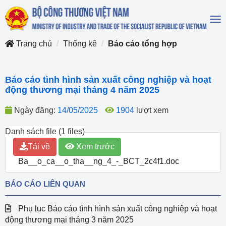
To
na
Trang chủ
Thống kê
Báo cáo tổng hợp
Báo cáo tình hình sản xuất công nghiệp và hoạt
động thương mại tháng 4 năm 2025
Ngày đăng:
14/05/2025
1904
lượt xem
Danh sách file (1 files)
Tải về
Xem trước
Ba__o_ca__o_tha__ng_4_-_BCT_2c4f1.doc
BÁO CÁO LIÊN QUAN
Phụ lục Báo cáo tình hình sản xuất công nghiệp và hoạt
động thương mại tháng 3 năm 2025