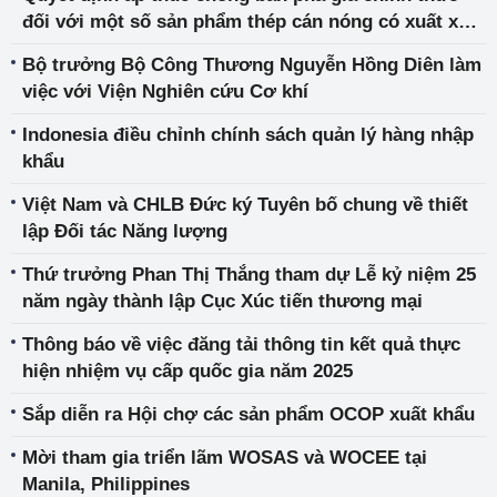
từ Cộng hòa Ấn Độ và Cộng hòa nhân dân Trung
đối với một số sản phẩm thép cán nóng có xuất xứ
Hoa
từ Cộng hòa nhân dân Trung Hoa và chấm dứt điều
Bộ trưởng Bộ Công Thương Nguyễn Hồng Diên làm
tra áp dụng biện pháp chống bán phá giá đối với
việc với Viện Nghiên cứu Cơ khí
một số sản phẩm thép cán nóng có xuất xứ từ Cộng
hòa Ấn Độ
Indonesia điều chỉnh chính sách quản lý hàng nhập
khẩu
Việt Nam và CHLB Đức ký Tuyên bố chung về thiết
lập Đối tác Năng lượng
Thứ trưởng Phan Thị Thắng tham dự Lễ kỷ niệm 25
năm ngày thành lập Cục Xúc tiến thương mại
Thông báo về việc đăng tải thông tin kết quả thực
hiện nhiệm vụ cấp quốc gia năm 2025
Sắp diễn ra Hội chợ các sản phẩm OCOP xuất khẩu
Mời tham gia triển lãm WOSAS và WOCEE tại
Manila, Philippines