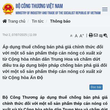
To
na
Trang chủ
Tin tức
Thông báo
Thứ 2, 07/07/2025
|
11:09
+
|
-
A
A
A
Áp dụng thuế chống bán phá giá chính thức đối
với một số sản phẩm thép cán nóng có xuất xứ
từ Cộng hòa nhân dân Trung Hoa và chấm dứt
điều tra áp dụng biện pháp chống bán phá giá đối
với một số sản phẩm thép cán nóng có xuất xứ
từ Cộng hòa Ấn Độ
Đọc bài
Bộ Công Thương áp dụng thuế chống bán phá giá
chính thức đối với một số sản phẩm thép cán nóng có
xuất xứ từ Cộng hòa nhân dân Trung Hoa và chấm dứt