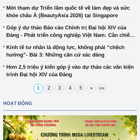
phá giá đối với sản phẩm cáp thép dự ứng lực có
Mời tham dự Triển lãm quốc tế về làm đẹp và sức
xuất xứ từ Ma-lai-xi-a, Vương quốc Thái Lan và
khỏe châu Á (BeautyAsia 2026) tại Singapore
Cộng hoà nhân dân Trung Hoa
Góp ý dự thảo Báo cáo Chính trị Đại hội XIV của
Đảng - Phát triển công nghiệp Việt Nam: Cần chiến
lược nghiêm túc để bứt phá
Kinh tế tư nhân là động lực, không phải “chệch
hướng”- Bài 3: Những căn cứ xác đáng
Hơn 2,5 triệu ý kiến góp ý vào dự thảo các văn kiện
trình Đại hội XIV của Đảng
1
2
3
4
5
»
»»
HOẠT ĐỘNG