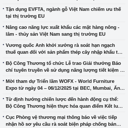
Tận dụng EVFTA, ngành gỗ Việt Nam chiếm ưu thế
tại thị trường EU
Nâng cao năng lực xuất khẩu các mặt hàng nông -
lâm - thủy sản Việt Nam sang thị trường EU
Vương quốc Anh khởi xướng rà soát hạn ngạch
thuế quan đối với sản phẩm thép cây nhập khẩu từ
Việt Nam
Bộ Công Thương tổ chức Lễ trao Giải thưởng Báo
chí tuyên truyền về sử dụng năng lượng tiết kiệm và
hiệu quả năm 2025
Mời tham dự Triển lãm WOFX - World Furniture
Expo từ ngày 04 – 06/12/2025 tại BEC, Mumbai, Ấn
Độ
Từ định hướng chiến lược đến hành động cụ thể:
Bộ Công Thương hiện thực hóa quan điểm Kết luận
207-KL/TW của Ban Bí thư thông qua Đề án bảo vệ
Cục Phòng vệ thương mại thông báo về việc tiếp
quyền lợi người tiêu dùng giai đoạn 2026–2030
nhận hồ sơ yêu cầu rà soát biện pháp chống bán