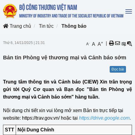
To
na
Trang chủ
Tin tức
Thông báo
Thứ 6, 14/11/2025
|
21:31
+
|
-
A
A
A
Bản tin Phòng vệ thương mại và Cảnh báo sớm
Đọc bài
Trung tâm thông tin và Cảnh báo (CIEW) Xin trân trọng
gửi tới Quý Cơ quan và Bạn đọc "Bản tin Phòng vệ
thương mại và Cảnh báo sớm" hàng tuần.
Nội dung chi tiết xin vui lòng mở xem Bản tin trực tiếp tại
website:
https://trav.gov.vn/
hoặc tại
https://drive.google.com
.
STT
Nội Dung Chính