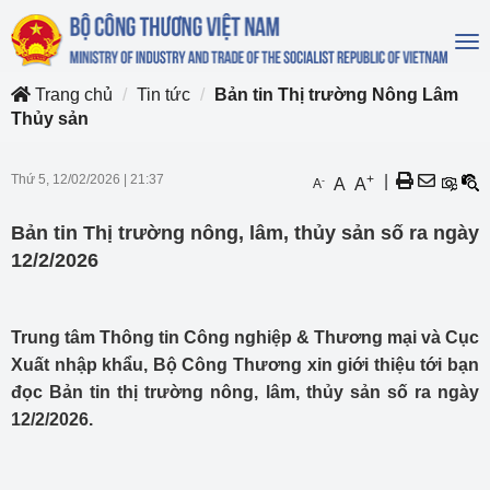
To
na
Trang chủ
Tin tức
Bản tin Thị trường Nông Lâm
Thủy sản
Thứ 5, 12/02/2026
|
21:37
+
|
-
A
A
A
Bản tin Thị trường nông, lâm, thủy sản số ra ngày
12/2/2026
Trung tâm Thông tin Công nghiệp & Thương mại và Cục
Xuất nhập khẩu, Bộ Công Thương xin giới thiệu tới bạn
đọc Bản tin thị trường nông, lâm, thủy sản số ra ngày
12/2/2026.