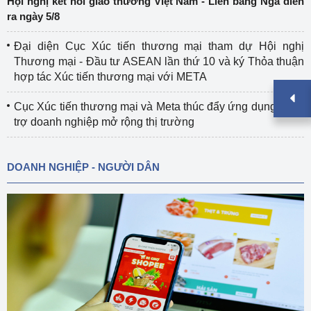
Hội nghị kết nối giao thương Việt Nam - Liên bang Nga diễn
ra ngày 5/8
Đại diện Cục Xúc tiến thương mại tham dự Hội nghị
Thương mại - Đầu tư ASEAN lần thứ 10 và ký Thỏa thuận
hợp tác Xúc tiến thương mại với META
Cục Xúc tiến thương mại và Meta thúc đẩy ứng dụng AI hỗ
trợ doanh nghiệp mở rộng thị trường
DOANH NGHIỆP - NGƯỜI DÂN