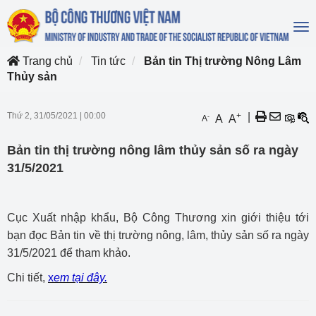
To
na
Trang chủ
Tin tức
Bản tin Thị trường Nông Lâm
Thủy sản
Thứ 2, 31/05/2021
|
00:00
+
|
-
A
A
A
Bản tin thị trường nông lâm thủy sản số ra ngày
31/5/2021
Cục Xuất nhập khẩu, Bộ Công Thương xin giới thiệu tới
bạn đọc Bản tin về thị trường nông, lâm, thủy sản số ra ngày
31/5/2021 để tham khảo.
Chi tiết,
x
em tại đây
.