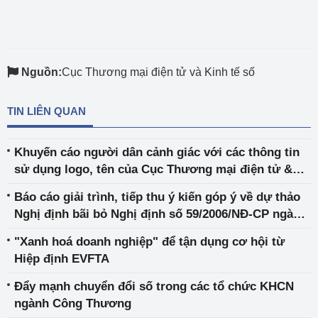
Nguồn:
Cục Thương mại điện tử và Kinh tế số
TIN LIÊN QUAN
Khuyến cáo người dân cảnh giác với các thông tin
sử dụng logo, tên của Cục Thương mại điện tử &
Kinh tế số và Amazon Global Selling Việt Nam để
Báo cáo giải trình, tiếp thu ý kiến góp ý về dự thảo
lừa đảo
Nghị định bãi bỏ Nghị định số 59/2006/NĐ-CP ngày
12/6/2006 và Nghị định số 43/2009/NĐ-CP ngày
"Xanh hoá doanh nghiệp" để tận dụng cơ hội từ
07/5/2009
Hiệp định EVFTA
Đẩy mạnh chuyển đổi số trong các tổ chức KHCN
ngành Công Thương