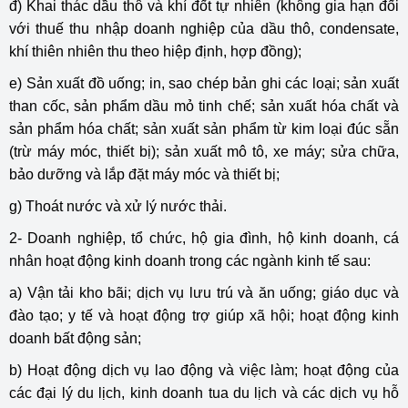
đ) Khai thác dầu thô và khí đốt tự nhiên (không gia hạn đối
với thuế thu nhập doanh nghiệp của dầu thô, condensate,
khí thiên nhiên thu theo hiệp định, hợp đồng);
e) Sản xuất đồ uống; in, sao chép bản ghi các loại; sản xuất
than cốc, sản phẩm dầu mỏ tinh chế; sản xuất hóa chất và
sản phẩm hóa chất; sản xuất sản phẩm từ kim loại đúc sẵn
(trừ máy móc, thiết bị); sản xuất mô tô, xe máy; sửa chữa,
bảo dưỡng và lắp đặt máy móc và thiết bị;
g) Thoát nước và xử lý nước thải.
2- Doanh nghiệp, tổ chức, hộ gia đình, hộ kinh doanh, cá
nhân hoạt động kinh doanh trong các ngành kinh tế sau:
a) Vận tải kho bãi; dịch vụ lưu trú và ăn uống; giáo dục và
đào tạo; y tế và hoạt động trợ giúp xã hội; hoạt động kinh
doanh bất động sản;
b) Hoạt động dịch vụ lao động và việc làm; hoạt động của
các đại lý du lịch, kinh doanh tua du lịch và các dịch vụ hỗ