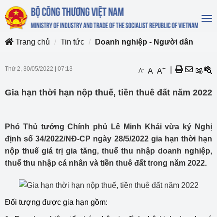
To
na
Trang chủ
Tin tức
Doanh nghiệp - Người dân
Thứ 2, 30/05/2022
|
07:13
+
|
-
A
A
A
Gia hạn thời hạn nộp thuế, tiền thuê đất năm 2022
Phó Thủ tướng Chính phủ Lê Minh Khái vừa ký Nghị
định số 34/2022/NĐ-CP ngày 28/5/2022 gia hạn thời hạn
nộp thuế giá trị gia tăng, thuế thu nhập doanh nghiệp,
thuế thu nhập cá nhân và tiền thuê đất trong năm 2022.
Đối tượng được gia hạn gồm: