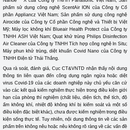
Nanoe™ X của Công ty TNHH Panasonic Việt Nam; Sản
phẩm sử dụng công nghệ ScentAir ION của Công ty Cổ
phần Appliancz Việt Nam; Sản phẩm sử dụng công nghệ
Airocide của Công ty Cổ phần Công nghệ và Thiết bị Việt
Mỹ; Máy lọc không khí Blueair Health Protect của Công ty
TNHH ASH Việt Nam; Quạt khử trùng Philips Disinfection
Air Cleaner của Công ty TNHH Tích hợp công nghệ In Situ;
Máy phun khử trùng, diệt khuẩn Covid Nano của Công ty
TNHH Điện tử Thái Thắng.
Qua rà soát, đánh giá, Cục CT&VNTD nhận thấy nội dung
thông tin liên quan đến công dụng ngăn ngừa hoặc diệt
virus Covid-19 của các doanh nghiệp này chủ yếu căn cứ
vào các kết quả kiểm nghiệm thực hiện trong điều kiện giới
hạn của phòng thí nghiệm (chất liệu, diện tích, thể tích, độ
ẩm không khí, nhiệt độ không khí bị kiểm soát và một số
điều kiện đặc biệt khác), chưa được kiểm nghiệm trong điều
kiện sống thực tế. Tuy nhiên, nội dung thông tin về các sản
phẩm trên không nêu hoặc nêu không rõ ràng về các vấn đề