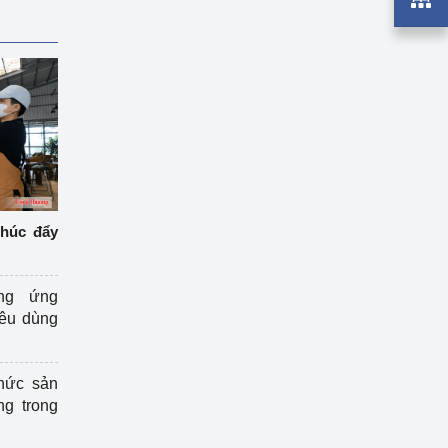
thúc đẩy
ng ứng
iêu dùng
hức sản
ng trong