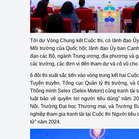
hiệu quả
Khoa học, công nghệ
tạo
Thông báo
Tới dự Vòng Chung kết Cuộc thi, có lãnh đạo 
Môi trường của Quốc hội; lãnh đạo Ủy ban Cạnh 
Bảo vệ môi trường
đạo các Bộ, ngành Trung ương, địa phương và gầ
các trường, các đơn vị đến tham dự và cổ vũ cho 
Bảo vệ nền tảng tư 
6 đội thi xuất sắc tiến vào vòng trung kết hai Cuộ
Doanh nghiệp - Ngư
Tuyên truyền, Tổng cục Quản lý thị trường, và
Thông minh Selex (Selex Motors) cùng tranh tài t
Xúc tiến thương mại
luật bảo vệ quyền lợi người tiêu dùng” năm 2
Thị trường nước ngo
Nội, Trường Đại học Thương mại, và Trường Đại
nghiệp tham gia tranh tài tại Cuộc thi Người tiêu
Thị trường trong nư
tử” năm 2024.
Ngành Công Thương 
Đại hội XIV của Đản