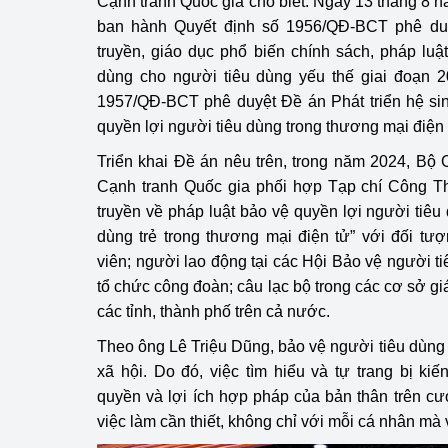
Cạnh tranh Quốc gia cho biết: Ngày 13 tháng 8
ban hành Quyết định số 1956/QĐ-BCT phê du
truyền, giáo dục phổ biến chính sách, pháp luậ
dùng cho người tiêu dùng yếu thế giai đoạn 2
1957/QĐ-BCT phê duyệt Đề án Phát triển hệ sin
quyền lợi người tiêu dùng trong thương mại điện 
Triển khai Đề án nêu trên, trong năm 2024, B
Cạnh tranh Quốc gia phối hợp Tạp chí Công Th
truyền về pháp luật bảo vệ quyền lợi người tiêu
dùng trẻ trong thương mại điện tử” với đối tượ
viên; người lao động tại các Hội Bảo vệ người t
tổ chức công đoàn; câu lạc bộ trong các cơ sở giá
các tỉnh, thành phố trên cả nước.
Theo ông Lê Triệu Dũng, bảo vệ người tiêu dùng 
xã hội. Do đó, việc tìm hiểu và tự trang bị ki
quyền và lợi ích hợp pháp của bản thân trên cư
việc làm cần thiết, không chỉ với mỗi cá nhân mà 