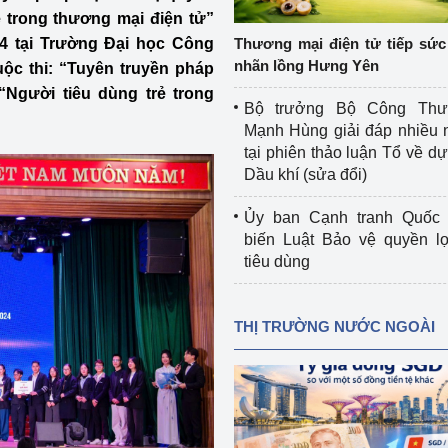
 luận
Họp báo
ẻ trong thương mại điện tử”
4 tại Trường Đại học Công
Thương mại điện tử tiếp sức 
Thông cáo báo chí
nhãn lồng Hưng Yên
ộc thi: “Tuyên truyền pháp
“Người tiêu dùng trẻ trong
Điểm báo
Bộ trưởng Bộ Công Th
Mạnh Hùng giải đáp nhiều 
Nông Lâm Thủy sản
tại phiên thảo luận Tổ về dự 
Dầu khí (sửa đổi)
n lực
Ủy ban Cạnh tranh Quốc 
biến Luật Bảo vệ quyền l
tiêu dùng
Tổ chức kiểm định kỹ thuật an toàn lao 
động thuộc thẩm quyền quản lý của 
g Thương
Bộ Công Thương
THỊ TRƯỜNG NƯỚC NGOÀI
Công Thương
Tổ chức được cấp GCN đăng ký, hoạt 
động kiểm định thiết bị, dụng cụ điện 
làm việc ở môi trường không có nguy 
hiểm khí, bụi nổ
tiết kiệm và 
Hiệu quả năng lượng