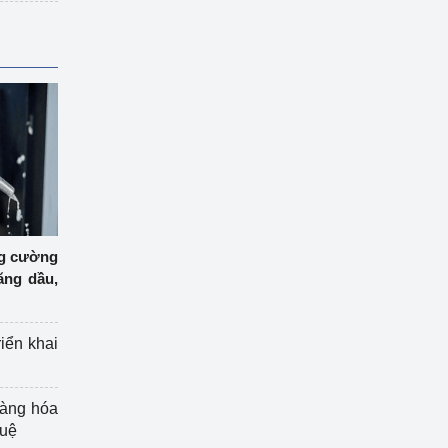
ng cường
ăng dầu,
riển khai
hàng hóa
tuệ