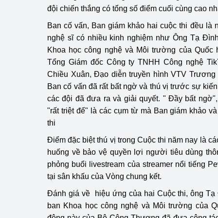
đội chiến thắng có tổng số điểm cuối cùng cao nh
Ban cố vấn, Ban giám khảo hai cuộc thi đều là
nghệ sĩ có nhiều kinh nghiệm như Ông Tạ Đìn
Khoa học công nghệ và Môi trường của Quốc 
Tổng Giám đốc Công ty TNHH Công nghệ TikT
Chiều Xuân, Đạo diễn truyền hình VTV Trương 
Ban cố vấn đã rất bất ngờ và thú vị trước sự ki
các đội đã đưa ra và giải quyết. " Đầy bất ngờ", "
"rất triệt để" là các cụm từ mà Ban giám khảo v
thi
Điểm đặc biệt thú vị trong Cuộc thi năm nay là các 
huống về bảo vệ quyền lợi người tiêu dùng thô
phỏng buổi livestream của streamer nổi tiếng
tại sân khấu của Vòng chung kết.
Đánh giá về hiệu ứng của hai Cuộc thi, ông Tạ
ban Khoa học công nghệ và Môi trường của Q
động này của Bộ Công Thương đã đưa công tác 