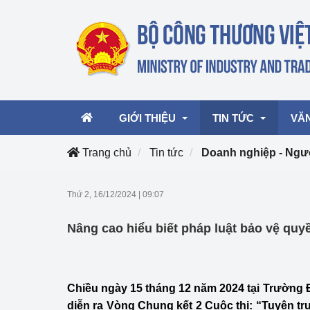
GIỚI THIỆU
TIN TỨC
VĂ
Trang chủ
Tin tức
Doanh nghiệp - Ngư
Lãnh đạo Bộ
Hoạt động
Văn 
Thứ 2, 16/12/2024
|
09:07
Chức năng nhiệm vụ
Giải thưởng Công n
Văn 
Nâng cao hiểu biết pháp luật bảo vệ quy
mại, Dịch vụ Việt N
Cơ cấu tổ chức
Văn 
Công Thương 57
Chiều ngày 15 tháng 12 năm 2024 tại Trường
Hoạt động của Bộ t
diễn ra Vòng Chung kết 2 Cuộc thi: “Tuyên tr