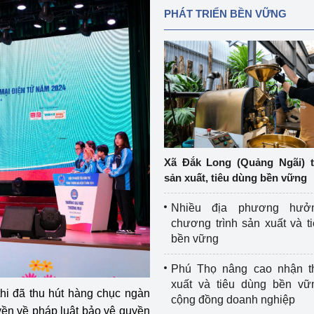
PHÁT TRIỂN BỀN VỮNG
Xã Đắk Long (Quảng Ngãi) 
sản xuất, tiêu dùng bền vững
Nhiều địa phương hưở
chương trình sản xuất và t
bền vững
Phú Thọ nâng cao nhận t
xuất và tiêu dùng bền vữ
hi đã thu hút hàng chục ngàn
cộng đồng doanh nghiệp
uyền về pháp luật bảo vệ quyền