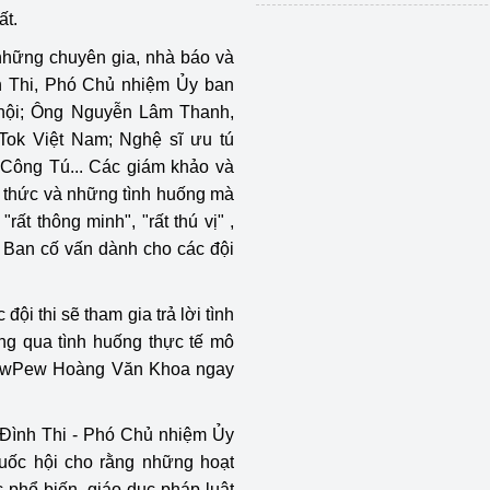
ất.
 những chuyên gia, nhà báo và
h Thi, Phó Chủ nhiệm Ủy ban
hội; Ông Nguyễn Lâm Thanh,
ok Việt Nam; Nghệ sĩ ưu tú
Công Tú... Các giám khảo và
ến thức và những tình huống mà
rất thông minh", "rất thú vị" ,
à Ban cố vấn dành cho các đội
đội thi sẽ tham gia trả lời tình
ng qua tình huống thực tế mô
 PewPew Hoàng Văn Khoa ngay
 Đình Thi - Phó Chủ nhiệm Ủy
uốc hội cho rằng những hoạt
phổ biến, giáo dục pháp luật