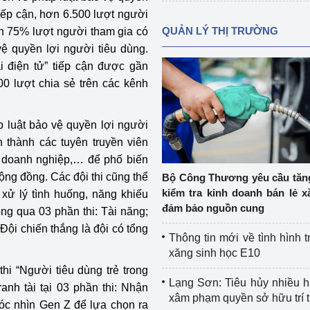
tiếp cận, hơn 6.500 lượt người
QUẢN LÝ THỊ TRƯỜNG
ơn 75% lượt người tham gia có
vệ quyền lợi người tiêu dùng.
i điện tử” tiếp cận được gần
0 lượt chia sẻ trên các kênh
p luật bảo vệ quyền lợi người
 thành các tuyên truyền viên
chủ doanh nghiệp,… để phố biến
ộng đồng. Các đội thi cũng thể
Bộ Công Thương yêu cầu tă
kiểm tra kinh doanh bán lẻ x
 xử lý tình huống, năng khiếu
đảm bảo nguồn cung
ng qua 03 phần thi: Tài năng;
 Đội chiến thắng là đội có tổng
Thông tin mới về tình hình t
xăng sinh học E10
hi “Người tiêu dùng trẻ trong
Lạng Sơn: Tiêu hủy nhiều 
anh tài tại 03 phần thi: Nhận
xâm phạm quyền sở hữu trí 
óc nhìn Gen Z để lựa chọn ra