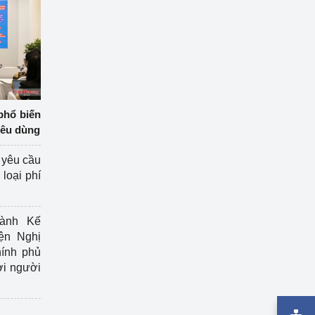
phổ biến
iêu dùng
 yêu cầu
loại phí
ành Kế
ện Nghị
ính phủ
ợi người