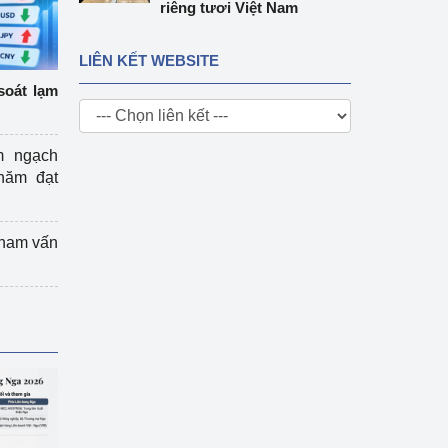
riêng tươi Việt Nam
LIÊN KẾT WEBSITE
soát lạm
m ngạch
năm đạt
tham vấn