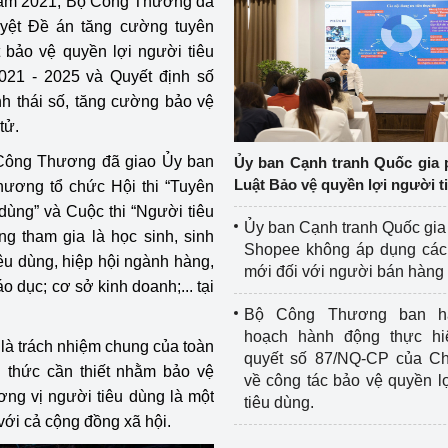
 năm 2021, Bộ Công Thương đã
yệt Đề án tăng cường tuyên
t bảo vệ quyền lợi người tiêu
021 - 2025 và Quyết định số
h thái số, tăng cường bảo vệ
tử.
ộ Công Thương đã giao Ủy ban
Ủy ban Cạnh tranh Quốc gia 
Luật Bảo vệ quyền lợi người t
ương tổ chức Hội thi “Tuyên
 dùng” và Cuộc thi “Người tiêu
Ủy ban Cạnh tranh Quốc gia
ng tham gia là học sinh, sinh
Shopee không áp dụng các 
iêu dùng, hiệp hội ngành hàng,
mới đối với người bán hàng
o dục; cơ sở kinh doanh;... tại
Bộ Công Thương ban h
hoạch hành động thực hi
là trách nhiệm chung của toàn
quyết số 87/NQ-CP của Ch
ến thức cần thiết nhằm bảo vệ
về công tác bảo vệ quyền l
ơng vị người tiêu dùng là một
tiêu dùng.
với cả cộng đồng xã hội.