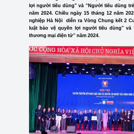
Công Thương - Công
lợi người tiêu dùng” và “Người tiêu dùng tr
năm 2024. Chiều ngày 15 tháng 12 năm 202
Chuyển đổi số
nghiệp Hà Nội diễn ra Vòng Chung kết 2 Cu
luật bảo vệ quyền lợi người tiêu dùng” và 
Lịch sử phát triển
thương mại điện tử” năm 2024.
Bản tin Thị trường 
Phát triển nguồn nhâ
Phát triển bền vững
Tổ chức kiểm định
Văn hóa ngành Côn
Tái cơ cấu ngành 
Quản lý thị trường
Sử dụng năng lượng 