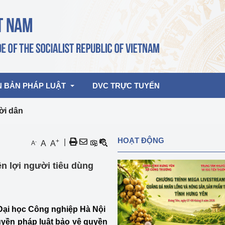
N BẢN PHÁP LUẬT
DVC TRỰC TUYẾN
ời dân
bản pháp quy
Hoạt động của lãnh đạo Đảng, Nhà 
HOẠT ĐỘNG
+
|
-
A
A
A
nước
ghiệp, Thương 
bản điều hành
ền lợi người tiêu dùng
am 2026
Hoạt động của Lãnh đạo Bộ
bản hợp nhất
Hoạt động của các đơn vị
 Đại học Công nghiệp Hà Nội
rưởng
uyền pháp luật bảo vệ quyền