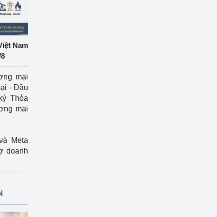
Việt Nam
/8
ương mại
ại - Đầu
ký Thỏa
ương mại
và Meta
rợ doanh
N