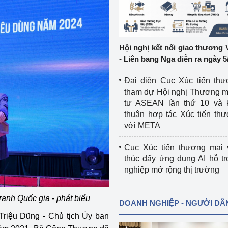
ệp
Công nghiệp nền tảng
ng
Chính sách
Hội nghị kết nối giao thương 
- Liên bang Nga diễn ra ngày 5
Sản xuất công nghiệp
Đại diện Cục Xúc tiến th
tham dự Hội nghị Thương m
tư ASEAN lần thứ 10 và 
thuận hợp tác Xúc tiến th
với META
Cục Xúc tiến thương mại 
thúc đẩy ứng dụng AI hỗ t
nghiệp mở rộng thị trường
ranh Quốc gia - phát biểu
DOANH NGHIỆP - NGƯỜI DÂ
riệu Dũng - Chủ tịch Ủy ban