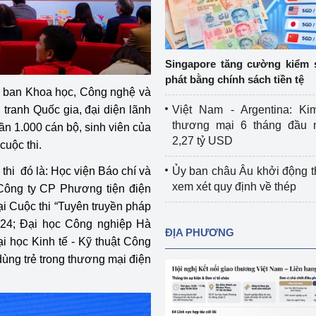
Cơ sở sản xuất, sửa chữa chai chứa 
LPG
 và đổi mới sáng 
Tổ chức huấn luyện, bồi dưỡng 
Singapore tăng cường kiểm 
nghiệp vụ kiểm định kỹ thuật an toàn 
phát bằng chính sách tiền tệ
lao động
Ủy ban Khoa học, Công nghệ và
tranh Quốc gia, đại diện lãnh
Việt Nam - Argentina: Ki
Video bảo vệ môi trường
thương mại 6 tháng đầu 
n 1.000 cán bộ, sinh viên của
2,27 tỷ USD
cuộc thi.
tưởng của Đảng
Album ảnh bảo vệ môi trường
c thi đó là: Học viện Báo chí và
Ủy ban châu Âu khởi động 
ời dân
Văn bản về môi trường
xem xét quy định về thép
 Công ty CP Phương tiện điện
ại Cuộc thi “Tuyên truyền pháp
Đọc báo giúp bạn
Khu vực miền Bắc
024; Đại học Công nghiệp Hà
ĐỊA PHƯƠNG
ài
Khu vực miền Trung
Hiệp định EVFTA
 học Kinh tế - Kỹ thuật Công
 dùng trẻ trong thương mại điện
ớc
Khu vực miền Nam
Thị trường châu Á – châu Phi
đưa nghị quyết 
Thị trường châu Âu – châu Mỹ
g vào cuộc sống