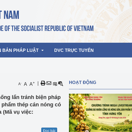
N BẢN PHÁP LUẬT
DVC TRỰC TUYẾN
bản pháp quy
Hoạt động của lãnh đạo Đảng, Nhà 
HOẠT ĐỘNG
+
|
-
A
A
A
nước
ghiệp, Thương 
bản điều hành
ống lẩn tránh biện pháp
am 2026
Hoạt động của Lãnh đạo Bộ
bản hợp nhất
n phẩm thép cán nóng có
Hoạt động của các đơn vị
 (Mã vụ việc:
rưởng
Đọc bài