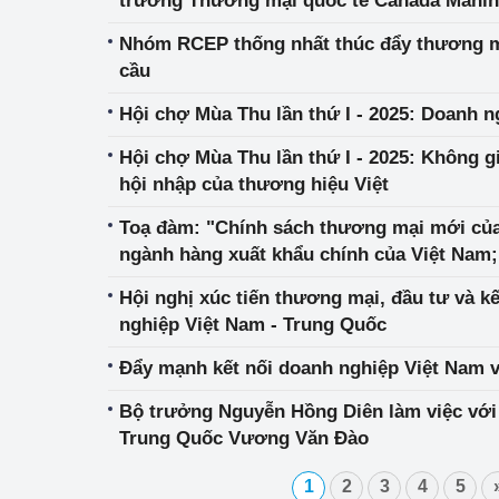
trưởng Thương mại quốc tế Canada Manind
cấp cao ASEAN lần thứ 47
Nhóm RCEP thống nhất thúc đẩy thương m
cầu
Hội chợ Mùa Thu lần thứ I - 2025: Doanh n
Hội chợ Mùa Thu lần thứ I - 2025: Không g
hội nhập của thương hiệu Việt
Toạ đàm: "Chính sách thương mại mới của
ngành hàng xuất khẩu chính của Việt Nam
giải pháp"
Hội nghị xúc tiến thương mại, đầu tư và k
nghiệp Việt Nam - Trung Quốc
Đẩy mạnh kết nối doanh nghiệp Việt Nam v
Bộ trưởng Nguyễn Hồng Diên làm việc vớ
Trung Quốc Vương Văn Đào
1
2
3
4
5