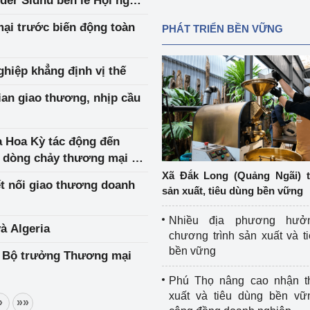
er Sidhu bên lề Hội nghị
ại trước biến động toàn
PHÁT TRIỂN BỀN VỮNG
ghiệp khẳng định vị thế
ian giao thương, nhịp cầu
 Hoa Kỳ tác động đến
; dòng chảy thương mại và
Xã Đắk Long (Quảng Ngãi) 
ết nối giao thương doanh
sản xuất, tiêu dùng bền vững
Nhiều địa phương hưở
à Algeria
chương trình sản xuất và t
bền vững
i Bộ trưởng Thương mại
Phú Thọ nâng cao nhận t
xuất và tiêu dùng bền vữ
»
»»