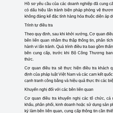
Hồ sơ yêu cầu của các doanh nghiệp đã cung c
hiệu quả
có dấu hiệu lẩn tránh biện pháp phòng vệ thươn
Khoa học, công nghệ
không đáng kể đặc tính hàng hóa thuộc diện áp d
tạo
Trình tự điều tra
Thông báo
Theo quy định, sau khi khởi xướng, Cơ quan điều 
bên liên quan nhằm thu thập thông tin, phân tíc
Bảo vệ môi trường
hành vi lẩn tránh. Quá trình điều tra bao gồm thẩm
bên cung cấp, trước khi Bộ Công Thương ban h
Bảo vệ nền tảng tư 
thức.
Doanh nghiệp - Ngư
Cơ quan điều tra sẽ thực hiện điều tra khách 
định của pháp luật Việt Nam và các cam kết quố
Xúc tiến thương mại
cạnh tranh công bằng và hiệu quả thực thi các b
Thị trường nước ngo
Khuyến nghị đối với các bên liên quan
Thị trường trong nư
Cơ quan điều tra khuyến nghị các tổ chức, cá
khẩu, phân phối, kinh doanh hoặc sử dụng sản p
Ngành Công Thương 
ký làm bên liên quan, cung cấp thông tin cần thiế
Đại hội XIV của Đản