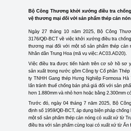
Công Thương - Công
Bộ Công Thương khởi xướng điều tra chống 
Chuyển đổi số
vệ thương mại đối với sản phẩm thép cán nó
Lịch sử phát triển
Ngày 27 tháng 10 năm 2025, Bộ Công Thươ
3176/QĐ-BCT về việc khởi xướng điều tra chống
Bản tin Thị trường 
thương mại đối với một số sản phẩm thép cán 
Nhân dân Trung Hoa (mã vụ việc: AC03.AD20).
Phát triển nguồn nhâ
Việc điều tra được tiến hành trên cơ sở hồ sơ
Phát triển bền vững
sản xuất trong nước gồm Công ty Cổ phần Thép
ty TNHH Gang thép Hưng Nghiệp Formosa Hà Tĩn
Tổ chức kiểm định
lẩn tránh thuế chống bán phá giá đối với sản ph
Văn hóa ngành Côn
hơn 1.880mm và nhỏ hơn hoặc bằng 2.300mm có 
Trước đó, ngày 04 tháng 7 năm 2025, Bộ Côn
Tái cơ cấu ngành 
định số 1959/QĐ-BCT, áp dụng biện pháp chống b
Quản lý thị trường
một số sản phẩm thép cán nóng có xuất xứ từ T
điều tra với sản phẩm cùng loại có xuất xứ từ Ấn
Sử dụng năng lượng 