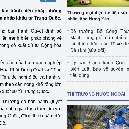
 luận
Họp báo
lẩn tránh biện pháp phòng
Thương mại điện tử tiếp sức 
Thông cáo báo chí
ng nhập khẩu từ Trung Quốc.
nhãn lồng Hưng Yên
Điểm báo
ng ban hành Quyết định số
Bộ trưởng Bộ Công Th
Mạnh Hùng giải đáp nhiều 
 lẩn tránh biện pháp phòng vệ
Nông Lâm Thủy sản
tại phiên thảo luận Tổ về dự 
nóng có xuất xứ từ Cộng hòa
Dầu khí (sửa đổi)
n lực
 yêu cầu của hai doanh nghiệp
Ủy ban Cạnh tranh Quốc 
biến Luật Bảo vệ quyền l
 Hòa Phát Dung Quất và Công
tiêu dùng
h, đề nghị điều tra hành vi
Tổ chức kiểm định kỹ thuật an toàn lao 
ẩm thép cán nóng khổ rộng lớn
động thuộc thẩm quyền quản lý của 
g Thương
Bộ Công Thương
xuất xứ từ Trung Quốc.
THỊ TRƯỜNG NƯỚC NGOÀI
g Thương đã ban hành Quyết
Công Thương
Tổ chức được cấp GCN đăng ký, hoạt 
án phá giá chính thức đối với
động kiểm định thiết bị, dụng cụ điện 
làm việc ở môi trường không có nguy 
rung Quốc, đồng thời chấm dứt
hiểm khí, bụi nổ
 Độ.
tiết kiệm và 
Hiệu quả năng lượng