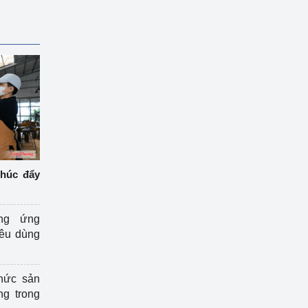
thúc đẩy
ng ứng
iêu dùng
hức sản
ng trong