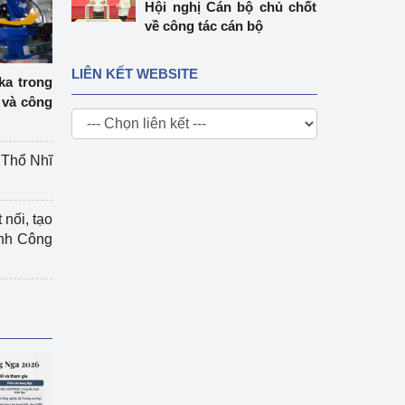
Hội nghị Cán bộ chủ chốt
về công tác cán bộ
LIÊN KẾT WEBSITE
ka trong
 và công
g Thổ Nhĩ
 nối, tạo
ành Công