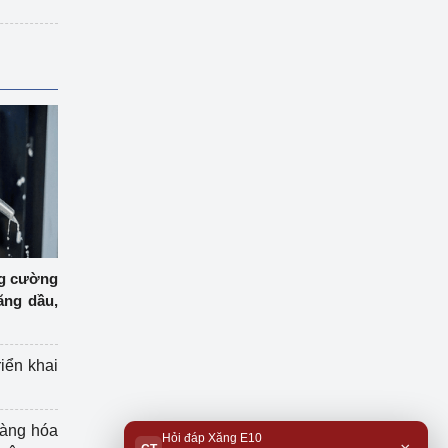
ng cường
ăng dầu,
riển khai
hàng hóa
Hỏi đáp Xăng E10