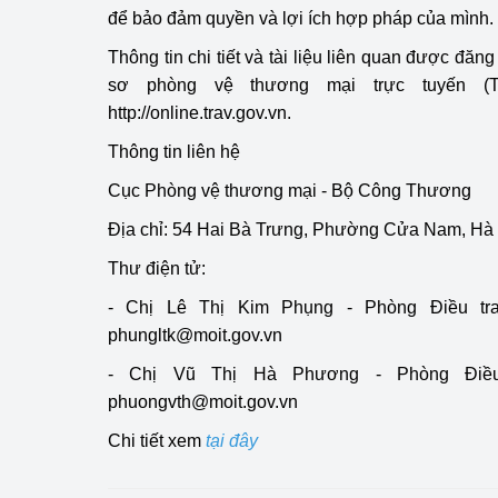
để bảo đảm quyền và lợi ích hợp pháp của mình.
Phát triển công nghi
Thông tin chi tiết và tài liệu liên quan được đăng
sơ phòng vệ thương mại trực tuyến (TR
Phát triển năng lượ
http://online.trav.gov.vn.
Thông tin liên hệ
Cục Phòng vệ thương mại - Bộ Công Thương
Địa chỉ: 54 Hai Bà Trưng, Phường Cửa Nam, Hà 
Thư điện tử:
- Chị Lê Thị Kim Phụng - Phòng Điều tra
phungltk@moit.gov.vn
- Chị Vũ Thị Hà Phương - Phòng Điều 
phuongvth@moit.gov.vn
Chi tiết xem
tại đây