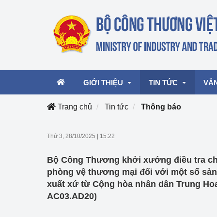
GIỚI THIỆU
TIN TỨC
VĂ
Trang chủ
Tin tức
Thông báo
Lãnh đạo Bộ
Hoạt động
Văn 
Thứ 3, 28/10/2025
|
15:22
Chức năng nhiệm vụ
Giải thưởng Công n
Văn 
Bộ Công Thương khởi xướng điều tra ch
mại, Dịch vụ Việt N
Cơ cấu tổ chức
Văn 
phòng vệ thương mại đối với một số sả
Công Thương 57
xuất xứ từ Cộng hòa nhân dân Trung Hoa
AC03.AD20)
Hoạt động của Bộ t