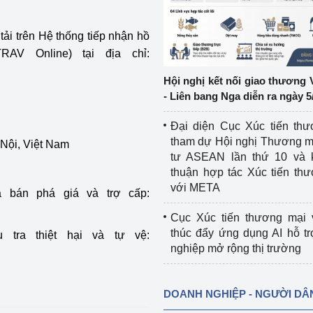
ệp
Công nghiệp nền tảng
 tải trên Hệ thống tiếp nhận hồ
AV Online) tại địa chỉ:
ng
Chính sách
Hội nghị kết nối giao thương 
Sản xuất công nghiệp
- Liên bang Nga diễn ra ngày 5
Đại diện Cục Xúc tiến th
tham dự Hội nghị Thương m
Nội, Việt Nam
tư ASEAN lần thứ 10 và 
thuận hợp tác Xúc tiến th
với META
 bán phá giá và trợ cấp:
Cục Xúc tiến thương mại 
thúc đẩy ứng dụng AI hỗ t
tra thiệt hại và tự vệ:
nghiệp mở rộng thị trường
DOANH NGHIỆP - NGƯỜI DÂ