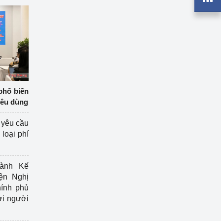
phổ biến
iêu dùng
 yêu cầu
loại phí
ành Kế
ện Nghị
ính phủ
ợi người