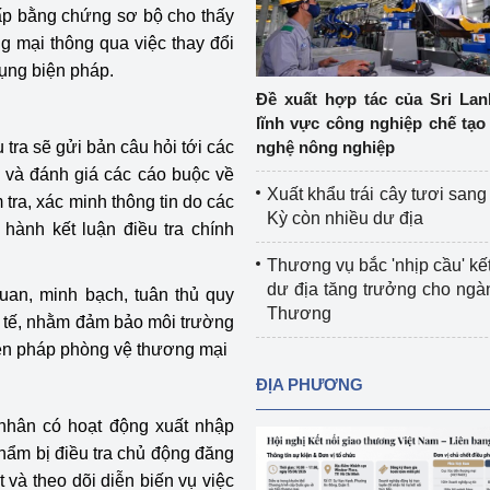
ấp bằng chứng sơ bộ cho thấy
Cơ sở sản xuất, sửa chữa chai chứa 
g mại thông qua việc thay đổi
LPG
 và đổi mới sáng 
ụng biện pháp.
Tổ chức huấn luyện, bồi dưỡng 
Đề xuất hợp tác của Sri Lan
nghiệp vụ kiểm định kỹ thuật an toàn 
lĩnh vực công nghiệp chế tạo
lao động
tra sẽ gửi bản câu hỏi tới các
nghệ nông nghiệp
h và đánh giá các cáo buộc về
Video bảo vệ môi trường
Xuất khẩu trái cây tươi san
 tra, xác minh thông tin do các
Kỳ còn nhiều dư địa
ành kết luận điều tra chính
tưởng của Đảng
Album ảnh bảo vệ môi trường
Thương vụ bắc 'nhịp cầu' kết
ời dân
Văn bản về môi trường
dư địa tăng trưởng cho ng
quan, minh bạch, tuân thủ quy
Thương
c tế, nhằm đảm bảo môi trường
Đọc báo giúp bạn
Khu vực miền Bắc
iện pháp phòng vệ thương mại
ài
Khu vực miền Trung
Hiệp định EVFTA
ĐỊA PHƯƠNG
ớc
Khu vực miền Nam
Thị trường châu Á – châu Phi
 nhân có hoạt động xuất nhập
hẩm bị điều tra chủ động đăng
đưa nghị quyết 
Thị trường châu Âu – châu Mỹ
t và theo dõi diễn biến vụ việc
g vào cuộc sống