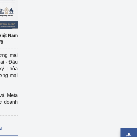
Việt Nam
/8
ương mại
ại - Đầu
ký Thỏa
ương mại
và Meta
rợ doanh
N