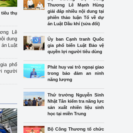
Thương Lê Mạnh Hùng
giải đáp nhiều nội dung tại
tiêu thụ
phiên thảo luận Tổ về dự
án Luật Dầu khí (sửa đổi)
ương Lê
nội dung
Ủy ban Cạnh tranh Quốc
án Luật
gia phổ biến Luật Bảo vệ
quyền lợi người tiêu dùng
gia phổ
Phát huy vai trò ngoại giao
ợi người
trong bảo đảm an ninh
năng lượng
Thứ trưởng Nguyễn Sinh
Nhật Tân kiểm tra năng lực
sản xuất nhiên liệu sinh
học tại miền Trung
Bộ Công Thương tổ chức