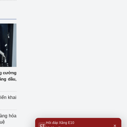
ng cường
ăng dầu,
riển khai
hàng hóa
tuệ
Hỏi đáp Xăng E10
×
CT