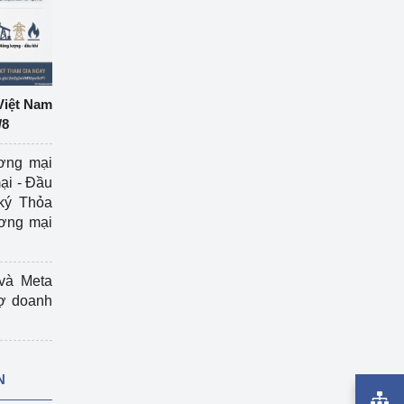
Việt Nam
/8
ương mại
ại - Đầu
ký Thỏa
ương mại
và Meta
rợ doanh
N