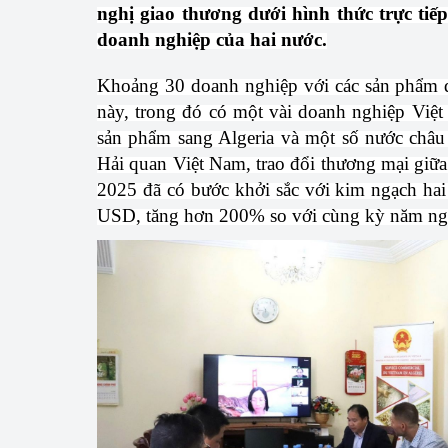
nghị giao thương dưới hình thức trực tiếp
Công Thương - Công
doanh nghiệp của hai nước.
Chuyển đổi số
Khoảng 30 doanh nghiệp với các sản phẩm đ
Lịch sử phát triển
này, trong đó có một vài doanh nghiệp Việ
sản phẩm sang Algeria và một số nước châu
Bản tin Thị trường 
Hải quan Việt Nam, trao đổi thương mại giữa
Phát triển nguồn nhâ
2025 đã có bước khởi sắc với kim ngạch hai
USD, tăng hơn 200% so với cùng kỳ năm ng
Phát triển bền vững
Tổ chức kiểm định
Văn hóa ngành Côn
Tái cơ cấu ngành 
Quản lý thị trường
Sử dụng năng lượng 