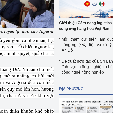
Cơ sở sản xuất, sửa chữa chai chứa 
LPG
 và đổi mới sáng 
Tổ chức huấn luyện, bồi dưỡng 
Giới thiệu Cẩm nang logistics
nghiệp vụ kiểm định kỹ thuật an toàn 
cung ứng hàng hóa Việt Nam -
c tuyến tại đầu cầu Algeria
lao động
Mời tham dự triển lãm qu
ủ yếu gồm cà phê nhân, hạt
Video bảo vệ môi trường
công nghệ vật liệu và xử lý 
hủy sản... Ở chiều ngược lại,
Ấn Độ
ột minh quyết, quả chà là,
tưởng của Đảng
Album ảnh bảo vệ môi trường
Đề xuất hợp tác của Sri Lan
ời dân
Văn bản về môi trường
lĩnh vực công nghiệp chế
Hoàng Đức Nhuận cho biết,
công nghệ nông nghiệp
Đọc báo giúp bạn
Khu vực miền Bắc
ng mở ra những cơ hội mới
am và Algeria đều có nhiều
ài
Khu vực miền Trung
Hiệp định EVFTA
trên quy mô lớn hơn, hướng
ĐỊA PHƯƠNG
Phi, châu Á và các khu vực
ớc
Khu vực miền Nam
Thị trường châu Á – châu Phi
đưa nghị quyết 
Thị trường châu Âu – châu Mỹ
 hoàn thiện khuôn khổ pháp
g vào cuộc sống