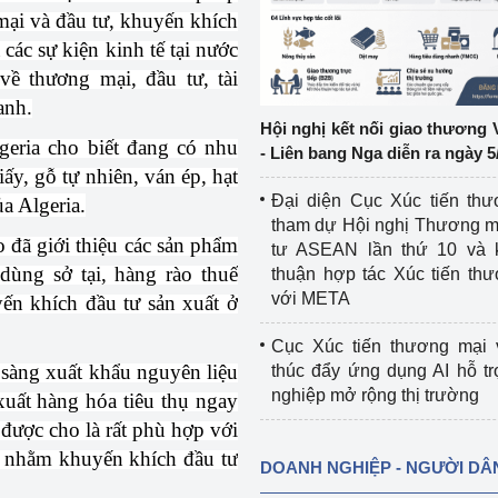
mại và đầu tư, khuyến khích
các sự kiện kinh tế tại nước
ệp
Công nghiệp nền tảng
ề thương mại, đầu tư, tài
ng
Chính sách
anh.
Hội nghị kết nối giao thương 
Sản xuất công nghiệp
lgeria cho biết đang có nhu
- Liên bang Nga diễn ra ngày 5
ấy, gỗ tự nhiên, ván ép, hạt
Đại diện Cục Xúc tiến th
a Algeria.
tham dự Hội nghị Thương m
 đã giới thiệu các sản phẩm
tư ASEAN lần thứ 10 và 
 dùng sở tại, hàng rào thuế
thuận hợp tác Xúc tiến th
với META
ến khích đầu tư sản xuất ở
Cục Xúc tiến thương mại 
 sàng xuất khẩu nguyên liệu
thúc đẩy ứng dụng AI hỗ t
nghiệp mở rộng thị trường
 xuất hàng hóa tiêu thụ ngay
 được cho là rất phù hợp với
y nhằm khuyến khích đầu tư
DOANH NGHIỆP - NGƯỜI DÂ