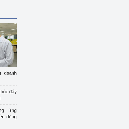
g doanh
thúc đẩy
g
ng ứng
iêu dùng