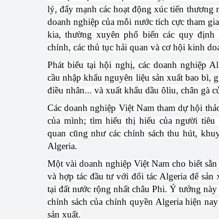
lý, đẩy mạnh các hoạt động xúc tiến thương 
doanh nghiệp của mỗi nước tích cực tham gia 
Phát triển công nghi
kia, thường xuyên phổ biến các quy định v
Phát triển năng lượ
chính, các thủ tục hải quan và cơ hội kinh do
Phát biểu tại hội nghị, các doanh nghiệp A
cầu nhập khẩu nguyên liệu sản xuất bao bì, gi
điều nhân...
và xuất khẩu dầu ôliu, chân gà củ
Các doanh nghiệp Việt Nam tham dự hội thảo
của mình; tìm hiểu thị hiếu của người tiêu
quan cũng như các chính sách thu hút, khuy
Algeria.
Một vài doanh nghiệp Việt Nam cho biết sẵn
và hợp tác đầu tư với đối tác Algeria để sản
tại đất nước rộng nhất châu Phi. Ý tưởng này
chính sách của chính quyền Algeria hiện na
sản xuất.