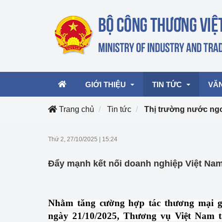
GIỚI THIỆU
TIN TỨC
VĂ
Trang chủ
Tin tức
Thị trường nước ng
Lãnh đạo Bộ
Hoạt động
Văn 
Thứ 2, 27/10/2025
|
15:24
Chức năng nhiệm vụ
Giải thưởng Công n
Văn 
Đẩy mạnh kết nối doanh nghiệp Việt Nam
mại, Dịch vụ Việt N
Cơ cấu tổ chức
Văn 
Công Thương 57
Nhằm tăng cường hợp tác thương mại gi
Hoạt động của Bộ t
ngày 21/10/2025, Thương vụ Việt Nam tạ