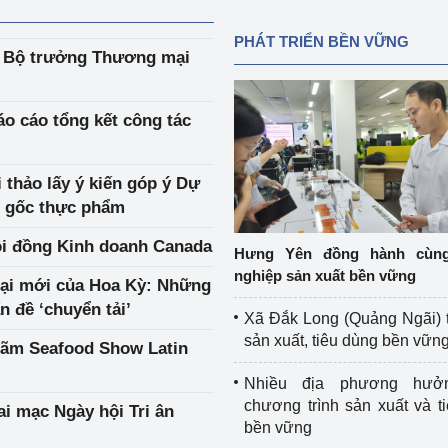
PHÁT TRIỂN BỀN VỮNG
i Bộ trưởng Thương mại
áo cáo tổng kết công tác
 thảo lấy ý kiến góp ý Dự
n gốc thực phẩm
ội đồng Kinh doanh Canada
Hưng Yên đồng hành cùn
nghiệp sản xuất bền vững
mại mới của Hoa Kỳ: Những
n đề ‘chuyển tải’
Xã Đắk Long (Quảng Ngãi) 
sản xuất, tiêu dùng bền vữn
 lãm Seafood Show Latin
Nhiều địa phương hưở
chương trình sản xuất và t
i mạc Ngày hội Tri ân
bền vững