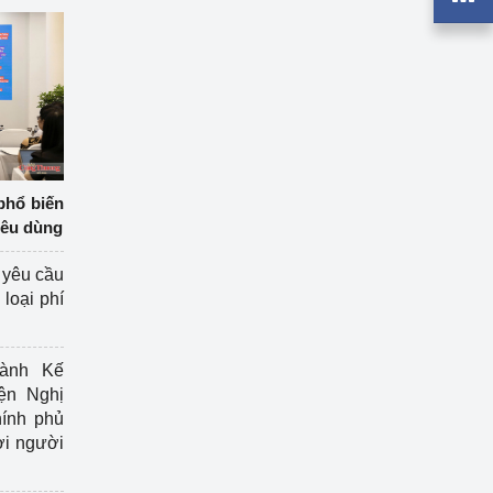
phổ biến
iêu dùng
 yêu cầu
loại phí
ành Kế
ện Nghị
ính phủ
ợi người