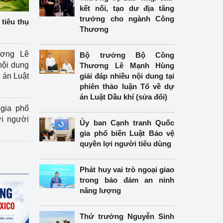
kết nối, tạo dư địa tăng
trưởng cho ngành Công
tiêu thụ
Thương
ương Lê
Bộ trưởng Bộ Công
nội dung
Thương Lê Mạnh Hùng
án Luật
giải đáp nhiều nội dung tại
phiên thảo luận Tổ về dự
án Luật Dầu khí (sửa đổi)
gia phổ
ợi người
Ủy ban Cạnh tranh Quốc
gia phổ biến Luật Bảo vệ
quyền lợi người tiêu dùng
Phát huy vai trò ngoại giao
trong bảo đảm an ninh
năng lượng
Thứ trưởng Nguyễn Sinh