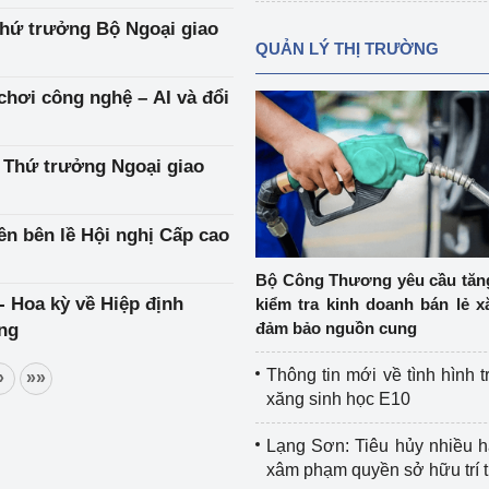
Thứ trưởng Bộ Ngoại giao
QUẢN LÝ THỊ TRƯỜNG
hơi công nghệ – AI và đổi
 Thứ trưởng Ngoại giao
n bên lề Hội nghị Cấp cao
Bộ Công Thương yêu cầu tă
- Hoa kỳ về Hiệp định
kiểm tra kinh doanh bán lẻ x
đảm bảo nguồn cung
ng
Thông tin mới về tình hình t
»
»»
xăng sinh học E10
Lạng Sơn: Tiêu hủy nhiều 
xâm phạm quyền sở hữu trí 