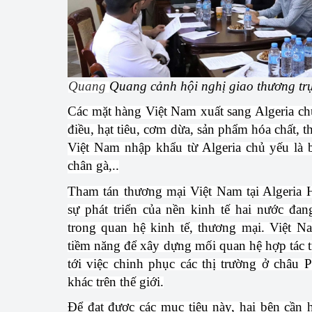
hiệu quả
Khoa học, công nghệ
tạo
Quang
Quang cảnh hội nghị giao thương trự
Thông báo
Các mặt hàng Việt Nam xuất sang Algeria ch
Bảo vệ môi trường
điều, hạt tiêu, cơm dừa, sản phẩm hóa chất, t
Việt Nam nhập khẩu từ Algeria chủ yếu là b
Bảo vệ nền tảng tư 
chân gà,..
Doanh nghiệp - Ngư
Tham tán thương mại Việt Nam tại Algeria 
Xúc tiến thương mại
sự phát triển của nền kinh tế hai nước đa
trong quan hệ kinh tế, thương mại. Việt N
Thị trường nước ngo
tiềm năng để xây dựng mối quan hệ hợp tác 
tới việc chinh phục các thị trường ở châu 
Thị trường trong nư
khác trên thế giới.
Ngành Công Thương 
Để đạt được các mục tiêu này, hai bên cần
Đại hội XIV của Đản