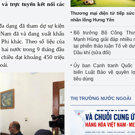
 và trực tuyến kết nối các
 luận
Họp báo
Thương mại điện tử tiếp sức 
Thông cáo báo chí
nhãn lồng Hưng Yên
a dạng đã tham dự sự kiện
Điểm báo
Bộ trưởng Bộ Công Th
t Nam đã và đang xuất khẩu
Mạnh Hùng giải đáp nhiều 
 Phi khác.
Theo số liệu của
Nông Lâm Thủy sản
tại phiên thảo luận Tổ về dự 
 hai nước trong 9 tháng đầu
Dầu khí (sửa đổi)
n lực
 chiều đạt khoảng 450 triệu
oái.
Ủy ban Cạnh tranh Quốc 
biến Luật Bảo vệ quyền l
tiêu dùng
Tổ chức kiểm định kỹ thuật an toàn lao 
động thuộc thẩm quyền quản lý của 
g Thương
Bộ Công Thương
THỊ TRƯỜNG NƯỚC NGOÀI
Công Thương
Tổ chức được cấp GCN đăng ký, hoạt 
động kiểm định thiết bị, dụng cụ điện 
làm việc ở môi trường không có nguy 
hiểm khí, bụi nổ
tiết kiệm và 
Hiệu quả năng lượng