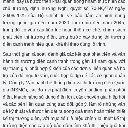
mạnh, đây là bước triển khai quan trọng nhằm thực hiện các
chủ trương, định hướng Nghị quyết số 70-NQ/TW ngày
20/08/2025 của Bộ Chính trị về bảo đảm an ninh năng
lượng quốc gia đến năm 2030, tầm nhìn đến năm 2045;
trong đó có yêu cầu tiếp tục hoàn thiện cơ chế, chính sách
phát triển thị trường điện, từng bước xây dựng thị trường
điện cạnh tranh hiệu quả, khả thi theo đúng lộ trình.
Sau thời gian rà soát, đánh giá các kết quả phát triển và vận
hành thị trường điện cạnh tranh trong gần 14 năm qua, với
sự tham gia, phối hợp ý kiến của các đơn vị liên quan và hỗ
trợ của đội ngũ tư vấn, cuộc họp là dịp để các cơ quan quản
lý, Công ty Vận hành hệ thống điện và thị trường điện Quốc
gia (NSMO), các đơn vị phát điện, truyền tải điện, phân phối
điện, khách hàng sử dụng điện lớn, các chuyên gia, hiệp hội
và các bên liên quan cùng trao đổi, góp ý, làm rõ những vấn
đề kỹ thuật và thực tiễn đặt ra trong quá trình hoàn thiện thiết
kế thị trường điện, với mục tiêu là hiệu chỉnh lại thiết kế thị
trường điện các cấp độ bảo đảm tính khả thi, hiệu quả khi