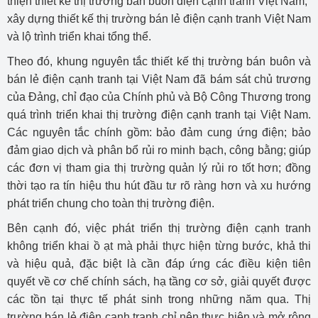
thiện thiết kế thị trường bán buôn điện cạnh tranh Việt Nam,
xây dựng thiết kế thị trường bán lẻ điện cạnh tranh Việt Nam
và lộ trình triển khai tổng thể.
Theo đó, khung nguyên tắc thiết kế thị trường bán buôn và
bán lẻ điện cạnh tranh tại Việt Nam đã bám sát chủ trương
của Đảng, chỉ đạo của Chính phủ và Bộ Công Thương trong
quá trình triển khai thị trường điện cạnh tranh tại Việt Nam.
Các nguyên tắc chính gồm: bảo đảm cung ứng điện; bảo
đảm giao dịch và phân bổ rủi ro minh bạch, công bằng; giúp
các đơn vị tham gia thị trường quản lý rủi ro tốt hơn; đồng
thời tạo ra tín hiệu thu hút đầu tư rõ ràng hơn và xu hướng
phát triển chung cho toàn thị trường điện.
Bên cạnh đó, việc phát triển thị trường điện cạnh tranh
không triển khai ồ ạt mà phải thực hiện từng bước, khả thi
và hiệu quả, đặc biệt là cần đáp ứng các điều kiện tiên
quyết về cơ chế chính sách, hạ tầng cơ sở, giải quyết được
các tồn tại thực tế phát sinh trong những năm qua. Thị
trường bán lẻ điện cạnh tranh chỉ nên thực hiện và mở rộng