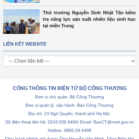
Thứ trưởng Nguyễn Sinh Nhật Tân kiểm
tra năng lực sản xuất nhiên liệu sinh học
tại miền Trung
LIÊN KẾT WEBSITE
CỔNG THÔNG TIN ĐIỆN TỬ BỘ CÔNG THƯƠNG
Đơn vị chủ quản: Bộ Công Thương
Đơn vị quản lý, vận hành: Báo Công Thương
Địa chỉ: 23 Ngô Quyền, thành phố Hà Nội.
Số điện thoại liên hệ: 0243.936.6400/ Email: BaoCT@moit.gov.vn
Hotline:
0866.59.4498
Chịu trách nhiệm nội dung: Ông Nguyễn Văn Minh, Tổng Biên tập