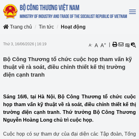
To
na
Trang chủ
Tin tức
Hoạt động
Thứ 3, 16/06/2026
|
16:19
+
|
-
A
A
A
Bộ Công Thương tổ chức cuộc họp tham vấn kỹ
thuật về rà soát, điều chỉnh thiết kế thị trường
điện cạnh tranh
Sáng 16/6, tại Hà Nội, Bộ Công Thương tổ chức cuộc
họp tham vấn kỹ thuật về rà soát, điều chỉnh thiết kế thị
trường điện cạnh tranh. Thứ trưởng Bộ Công Thương
Nguyễn Hoàng Long chủ trì cuộc họp.
Cuộc họp có sự tham dự của đại diện các Tập đoàn, Tổng