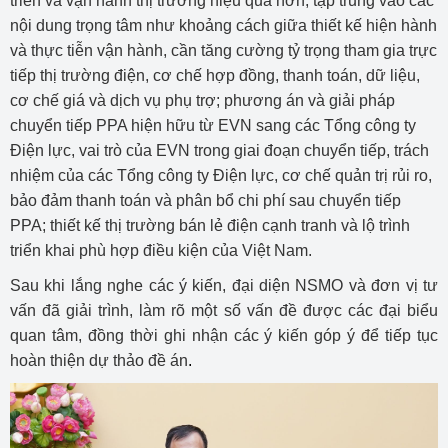
triển và vận hành thị trường hiệu quả hơn, tập trung vào các
nội dung trọng tâm như khoảng cách giữa thiết kế hiện hành
và thực tiễn vận hành, cần tăng cường tỷ trọng tham gia trực
tiếp thị trường điện, cơ chế hợp đồng, thanh toán, dữ liệu,
cơ chế giá và dịch vụ phụ trợ; phương án và giải pháp
chuyển tiếp PPA hiện hữu từ EVN sang các Tổng công ty
Điện lực, vai trò của EVN trong giai đoạn chuyển tiếp, trách
nhiệm của các Tổng công ty Điện lực, cơ chế quản trị rủi ro,
bảo đảm thanh toán và phân bổ chi phí sau chuyển tiếp
PPA; thiết kế thị trường bán lẻ điện cạnh tranh và lộ trình
triển khai phù hợp điều kiện của Việt Nam.
Sau khi lắng nghe các ý kiến, đại diện NSMO và đơn vị tư
vấn đã giải trình, làm rõ một số vấn đề được các đại biểu
quan tâm, đồng thời ghi nhận các ý kiến góp ý để tiếp tục
hoàn thiện dự thảo đề án
.