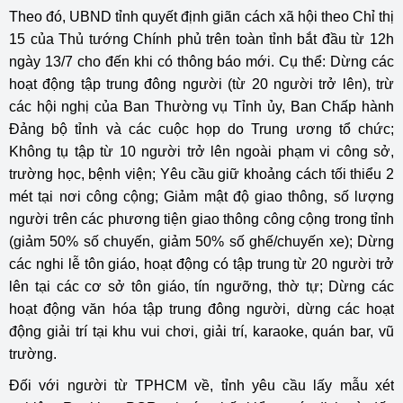
Theo đó, UBND tỉnh quyết định giãn cách xã hội theo Chỉ thị
15 của Thủ tướng Chính phủ trên toàn tỉnh bắt đầu từ 12h
ngày 13/7 cho đến khi có thông báo mới. Cụ thể: Dừng các
hoạt động tập trung đông người (từ 20 người trở lên), trừ
các hội nghị của Ban Thường vụ Tỉnh ủy, Ban Chấp hành
Đảng bộ tỉnh và các cuộc họp do Trung ương tổ chức;
Không tụ tập từ 10 người trở lên ngoài phạm vi công sở,
trường học, bệnh viện; Yêu cầu giữ khoảng cách tối thiểu 2
mét tại nơi công cộng; Giảm mật độ giao thông, số lượng
người trên các phương tiện giao thông công cộng trong tỉnh
(giảm 50% số chuyến, giảm 50% số ghế/chuyến xe); Dừng
các nghi lễ tôn giáo, hoạt động có tập trung từ 20 người trở
lên tại các cơ sở tôn giáo, tín ngưỡng, thờ tự; Dừng các
hoạt động văn hóa tập trung đông người, dừng các hoạt
động giải trí tại khu vui chơi, giải trí, karaoke, quán bar, vũ
trường.
Đối với người từ TPHCM về, tỉnh yêu cầu lấy mẫu xét