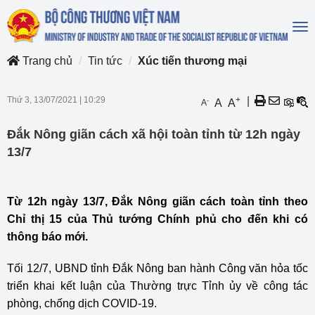
To
na
Trang chủ
Tin tức
Xúc tiến thương mại
Thứ 3, 13/07/2021
|
10:29
+
|
-
A
A
A
Đắk Nông giãn cách xã hội toàn tỉnh từ 12h ngày
13/7
Từ 12h ngày 13/7, Đắk Nông giãn cách toàn tỉnh theo
Chỉ thị 15 của Thủ tướng Chính phủ cho đến khi có
thông báo mới.
Tối 12/7, UBND tỉnh Đắk Nông ban hành Công văn hỏa tốc
triển khai kết luận của Thường trực Tỉnh ủy về công tác
phòng, chống dịch COVID-19.