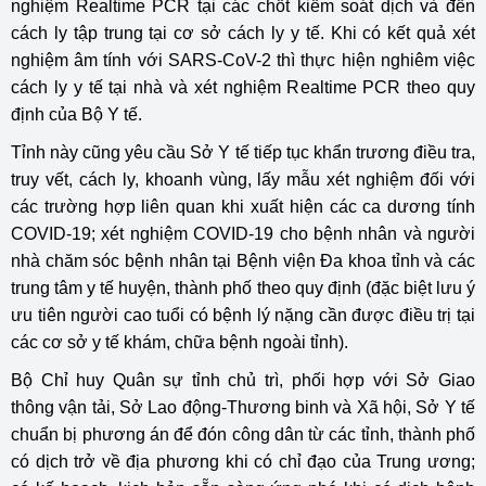
nghiệm Realtime PCR tại các chốt kiểm soát dịch và đến
cách ly tập trung tại cơ sở cách ly y tế. Khi có kết quả xét
nghiệm âm tính với SARS-CoV-2 thì thực hiện nghiêm việc
cách ly y tế tại nhà và xét nghiệm Realtime PCR theo quy
định của Bộ Y tế.
Tỉnh này cũng yêu cầu Sở Y tế tiếp tục khẩn trương điều tra,
truy vết, cách ly, khoanh vùng, lấy mẫu xét nghiệm đối với
các trường hợp liên quan khi xuất hiện các ca dương tính
COVID-19; xét nghiệm COVID-19 cho bệnh nhân và người
nhà chăm sóc bệnh nhân tại Bệnh viện Đa khoa tỉnh và các
trung tâm y tế huyện, thành phố theo quy định (đặc biệt lưu ý
ưu tiên người cao tuổi có bệnh lý nặng cần được điều trị tại
các cơ sở y tế khám, chữa bệnh ngoài tỉnh).
Bộ Chỉ huy Quân sự tỉnh chủ trì, phối hợp với Sở Giao
thông vận tải, Sở Lao động-Thương binh và Xã hội, Sở Y tế
chuẩn bị phương án để đón công dân từ các tỉnh, thành phố
có dịch trở về địa phương khi có chỉ đạo của Trung ương;