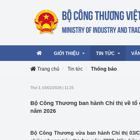
GIỚI THIỆU
TIN TỨC
VĂ
Trang chủ
Tin tức
Thông báo
Lãnh đạo Bộ
Hoạt động
Văn 
Thứ 3, 03/02/2026
|
11:25
Chức năng nhiệm vụ
Giải thưởng Công n
Văn 
Bộ Công Thương ban hành Chỉ thị về tổ 
mại, Dịch vụ Việt N
Cơ cấu tổ chức
Văn 
năm 2026
Công Thương 57
Hoạt động của Bộ t
Bộ Công Thương vừa ban hành Chỉ thị 03/CT