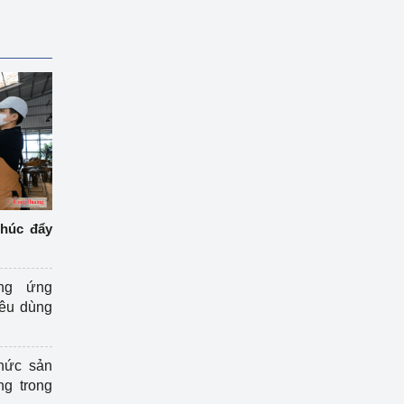
thúc đẩy
ng ứng
iêu dùng
hức sản
ng trong