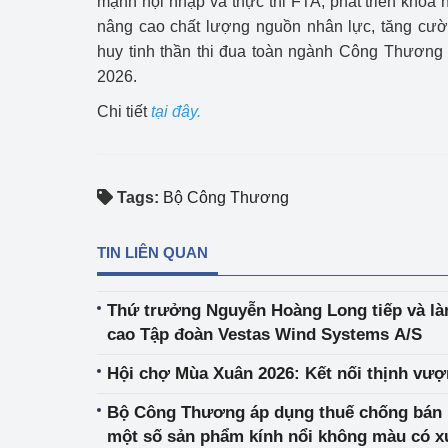
mạnh hội nhập và thực thi FTA, phát triển khoa 
nâng cao chất lượng nguồn nhân lực, tăng cườ
Phát triển công nghi
huy tinh thần thi đua toàn ngành Công Thương
2026.
Phát triển năng lượ
Chi tiết
tại đây.
Tags:
Bộ Công Thương
TIN LIÊN QUAN
Thứ trưởng Nguyễn Hoàng Long tiếp và là
cao Tập đoàn Vestas Wind Systems A/S
Hội chợ Mùa Xuân 2026: Kết nối thịnh vư
Bộ Công Thương áp dụng thuế chống bán p
một số sản phẩm kính nổi không màu có xu