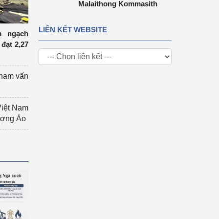
Malaithong Kommasith
LIÊN KẾT WEBSITE
m ngạch
đạt 2,27
tham vấn
Việt Nam
hượng Áo