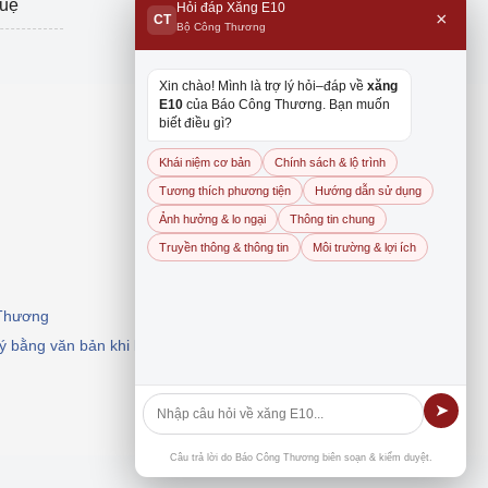
tuệ
Hỏi đáp Xăng E10
×
CT
Bộ Công Thương
Xin chào! Mình là trợ lý hỏi–đáp về
xăng
E10
của Báo Công Thương. Bạn muốn
biết điều gì?
Khái niệm cơ bản
Chính sách & lộ trình
Tương thích phương tiện
Hướng dẫn sử dụng
Ảnh hưởng & lo ngại
Thông tin chung
Truyền thông & thông tin
Môi trường & lợi ích
 Thương
 ý bằng văn bản khi khai thác, dẫn nguồn.
➤
Câu trả lời do Báo Công Thương biên soạn & kiểm duyệt.