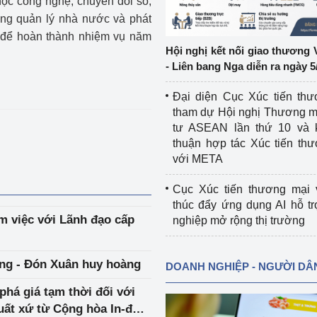
học công nghệ, chuyển đổi số,
ng quản lý nhà nước và phát
ệp
Công nghiệp nền tảng
 để hoàn thành nhiệm vụ năm
Hội nghị kết nối giao thương 
ng
Chính sách
- Liên bang Nga diễn ra ngày 5
Sản xuất công nghiệp
Đại diện Cục Xúc tiến th
tham dự Hội nghị Thương m
tư ASEAN lần thứ 10 và 
thuận hợp tác Xúc tiến th
với META
Cục Xúc tiến thương mại 
thúc đẩy ứng dụng AI hỗ t
m việc với Lãnh đạo cấp
nghiệp mở rộng thị trường
ợng - Đón Xuân huy hoàng
DOANH NGHIỆP - NGƯỜI DÂ
há giá tạm thời đối với
ất xứ từ Cộng hòa In-đô-