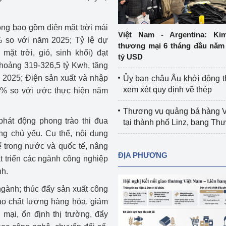
Cơ sở sản xuất, sửa chữa chai chứa 
LPG
ông bao gồm điện mặt trời mái
 và đổi mới sáng 
Việt Nam - Argentina: Ki
% so với năm 2025; Tỷ lệ dự
Tổ chức huấn luyện, bồi dưỡng 
thương mại 6 tháng đầu năm 
t trời, gió, sinh khối) đạt
nghiệp vụ kiểm định kỹ thuật an toàn 
tỷ USD
lao động
hoảng 319-326,5 tỷ Kwh, tăng
 2025; Điện sản xuất và nhập
Ủy ban châu Âu khởi động 
Video bảo vệ môi trường
xem xét quy định về thép
4% so với ước thực hiện năm
tưởng của Đảng
Album ảnh bảo vệ môi trường
Thương vụ quảng bá hàng 
hát động phong trào thi đua
tại thành phố Linz, bang T
ời dân
Văn bản về môi trường
g chủ yếu. Cụ thể, nội dung
ế trong nước và quốc tế, nâng
Đọc báo giúp bạn
Khu vực miền Bắc
ĐỊA PHƯƠNG
t triển các ngành công nghiệp
nh.
ài
Khu vực miền Trung
Hiệp định EVFTA
ngành; thúc đẩy sản xuất công
ớc
Khu vực miền Nam
Thị trường châu Á – châu Phi
cao chất lượng hàng hóa, giảm
 mại, ổn định thị trường, đẩy
đưa nghị quyết 
Thị trường châu Âu – châu Mỹ
g vào cuộc sống