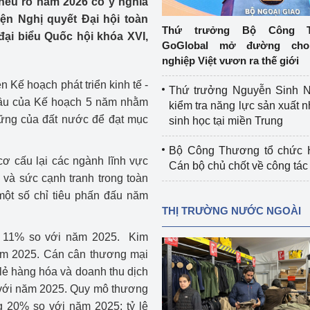
nêu rõ năm 2026 có ý nghĩa
 luận
Họp báo
iện Nghị quyết Đại hội toàn
Thứ trưởng Bộ Công T
đại biểu Quốc hội khóa XVI,
Thông cáo báo chí
GoGlobal mở đường cho
nghiệp Việt vươn ra thế giới
Điểm báo
 Kế hoạch phát triển kinh tế -
Thứ trưởng Nguyễn Sinh N
Nông Lâm Thủy sản
đầu của Kế hoạch 5 năm nhằm
kiểm tra năng lực sản xuất n
vững của đất nước để đạt mục
sinh học tại miền Trung
n lực
Bộ Công Thương tổ chức H
cơ cấu lại các ngành lĩnh vực
Cán bộ chủ chốt về công tác
 và sức cạnh tranh trong toàn
Tổ chức kiểm định kỹ thuật an toàn lao 
t số chỉ tiêu phấn đấu năm
động thuộc thẩm quyền quản lý của 
THỊ TRƯỜNG NƯỚC NGOÀI
g Thương
Bộ Công Thương
ng 11% so với năm 2025. Kim
Công Thương
Tổ chức được cấp GCN đăng ký, hoạt 
ăm 2025. Cán cân thương mại
động kiểm định thiết bị, dụng cụ điện 
lẻ hàng hóa và doanh thu dịch
làm việc ở môi trường không có nguy 
o với năm 2025. Quy mô thương
hiểm khí, bụi nổ
g 20% so với năm 2025; tỷ lệ
tiết kiệm và 
Hiệu quả năng lượng