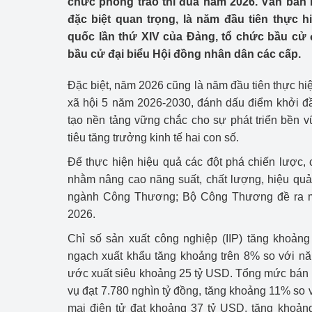
chức phong trào thi đua năm 2026. Văn bản 
Công Thương - Công
đặc biệt quan trọng, là năm đầu tiên thực h
quốc lần thứ XIV của Đảng, tổ chức bầu cử 
Chuyển đổi số
bầu cử đại biểu Hội đồng nhân dân các cấp.
Lịch sử phát triển
Đặc biệt, năm 2026 cũng là năm đầu tiên thực hiện
Bản tin Thị trường 
xã hội 5 năm 2026-2030, đánh dấu điểm khởi 
tạo nền tảng vững chắc cho sự phát triển bền 
Phát triển nguồn nhâ
tiêu tăng trưởng kinh tế hai con số.
Phát triển bền vững
Để thực hiện hiệu quả các đột phá chiến lược, 
nhằm nâng cao năng suất, chất lượng, hiệu quả
Tổ chức kiểm định
ngành Công Thương; Bộ Công Thương đề ra mộ
2026.
Văn hóa ngành Côn
Chỉ số sản xuất công nghiệp (IIP) tăng khoả
Tái cơ cấu ngành 
ngạch xuất khẩu tăng khoảng trên 8% so với n
ước xuất siêu khoảng 25 tỷ USD. Tổng mức bán 
Quản lý thị trường
vụ đạt 7.780 nghìn tỷ đồng, tăng khoảng 11% s
mại điện tử đạt khoảng 37 tỷ USD, tăng khoản
Sử dụng năng lượng 