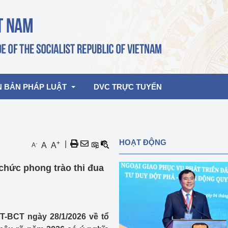
N BẢN PHÁP LUẬT
DVC TRỰC TUYẾN
bản pháp quy
Hoạt động của lãnh đạo Đảng, Nhà 
HOẠT ĐỘNG
+
|
-
A
A
A
nước
ghiệp, Thương 
bản điều hành
chức phong trào thi đua
am 2026
Hoạt động của Lãnh đạo Bộ
bản hợp nhất
Hoạt động của các đơn vị
rưởng
-BCT ngày 28/1/2026 về tổ