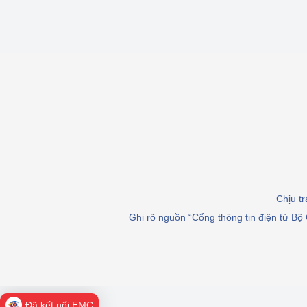
Chịu t
Ghi rõ nguồn “Cổng thông tin điện tử Bộ 
Đã kết nối EMC