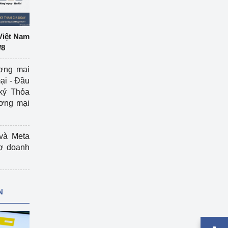
Việt Nam
/8
ương mại
ại - Đầu
ký Thỏa
ương mại
và Meta
rợ doanh
N