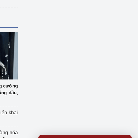
ng cường
ăng dầu,
riển khai
hàng hóa