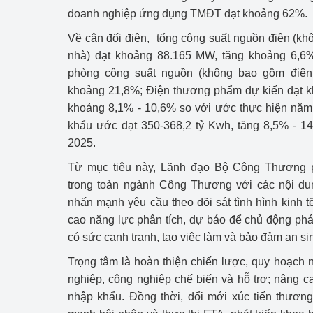
hiệu quả
doanh nghiệp ứng dụng TMĐT đạt khoảng 62%.
Về cân đối điện, tổng công suất nguồn điện (kh
Khoa học, công nghệ
nhà) đạt khoảng 88.165 MW, tăng khoảng 6,6
tạo
phòng công suất nguồn (không bao gồm điện mặ
Thông báo
khoảng 21,8%; Điện thương phẩm dự kiến đạt k
khoảng 8,1% - 10,6% so với ước thực hiện năm
Bảo vệ môi trường
khẩu ước đạt 350-368,2 tỷ Kwh, tăng 8,5% - 1
2025.
Bảo vệ nền tảng tư 
Từ mục tiêu này, Lãnh đạo Bộ Công Thương p
Doanh nghiệp - Ngư
trong toàn ngành Công Thương với các nội dun
nhấn mạnh yêu cầu theo dõi sát tình hình kinh t
Xúc tiến thương mại
cao năng lực phân tích, dự báo để chủ động phá
có sức cạnh tranh, tạo việc làm và bảo đảm an si
Thị trường nước ngo
Trọng tâm là hoàn thiện chiến lược, quy hoạch 
Thị trường trong nư
nghiệp, công nghiệp chế biến và hỗ trợ; nâng 
nhập khẩu. Đồng thời, đổi mới xúc tiến thương
Ngành Công Thương 
Đại hội XIV của Đản