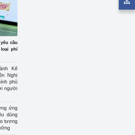
 yêu cầu
loại phí
ành Kế
ện Nghị
ính phủ
ợi người
ởng ứng
êu dùng
ạo tương
 vững