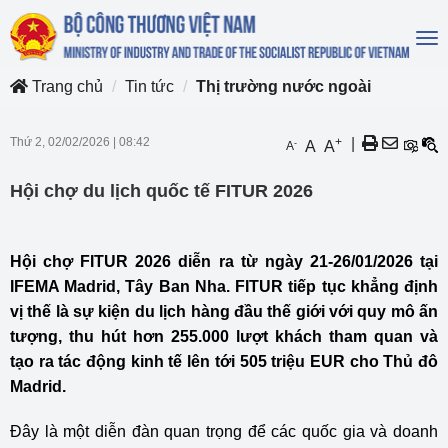
To
na
Trang chủ
Tin tức
Thị trường nước ngoài
Thứ 2, 02/02/2026
|
08:42
+
|
-
A
A
A
Hội chợ du lịch quốc tế FITUR 2026
Hội chợ FITUR 2026 diễn ra từ ngày 21-26/01/2026 tại
IFEMA Madrid, Tây Ban Nha. FITUR tiếp tục khẳng định
vị thế là sự kiện du lịch hàng đầu thế giới với quy mô ấn
tượng, thu hút hơn 255.000 lượt khách tham quan và
tạo ra tác động kinh tế lên tới 505 triệu EUR cho Thủ đô
Madrid.
Đây là một diễn đàn quan trọng để các quốc gia và doanh