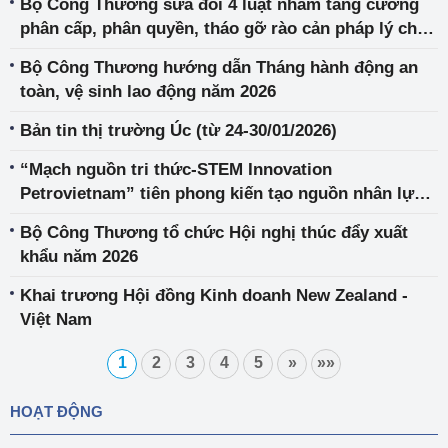
Bộ Công Thương sửa đổi 4 luật nhằm tăng cường
phân cấp, phân quyền, tháo gỡ rào cản pháp lý cho
sản xuất, kinh doanh
Bộ Công Thương hướng dẫn Tháng hành động an
toàn, vệ sinh lao động năm 2026
Bản tin thị trường Úc (từ 24-30/01/2026)
“Mạch nguồn tri thức-STEM Innovation
Petrovietnam” tiên phong kiến tạo nguồn nhân lực
chất lượng cao
Bộ Công Thương tổ chức Hội nghị thúc đẩy xuất
khẩu năm 2026
Khai trương Hội đồng Kinh doanh New Zealand -
Việt Nam
1
2
3
4
5
»
»»
HOẠT ĐỘNG