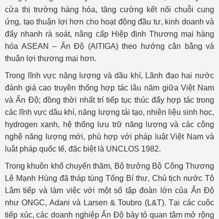
cửa thị trường hàng hóa, tăng cường kết nối chuỗi cung
ứng, tạo thuận lợi hơn cho hoạt động đầu tư, kinh doanh và
đẩy nhanh rà soát, nâng cấp Hiệp định Thương mại hàng
hóa ASEAN – Ấn Độ (AITIGA) theo hướng cân bằng và
thuận lợi thương mại hơn.
Trong lĩnh vực năng lượng và dầu khí, Lãnh đạo hai nước
đánh giá cao truyền thống hợp tác lâu năm giữa Việt Nam
và Ấn Độ; đồng thời nhất trí tiếp tục thúc đẩy hợp tác trong
các lĩnh vực dầu khí, năng lượng tái tạo, nhiên liệu sinh học,
hydrogen xanh, hệ thống lưu trữ năng lượng và các công
nghệ năng lượng mới, phù hợp với pháp luật Việt Nam và
luật pháp quốc tế, đặc biệt là UNCLOS 1982.
Trong khuôn khổ chuyến thăm, Bộ trưởng Bộ Công Thương
Lê Mạnh Hùng đã tháp tùng Tổng Bí thư, Chủ tịch nước Tô
Lâm tiếp và làm việc với một số tập đoàn lớn của Ấn Độ
như ONGC, Adani và Larsen & Toubro (L&T). Tại các cuộc
tiếp xúc, các doanh nghiệp Ấn Độ bày tỏ quan tâm mở rộng