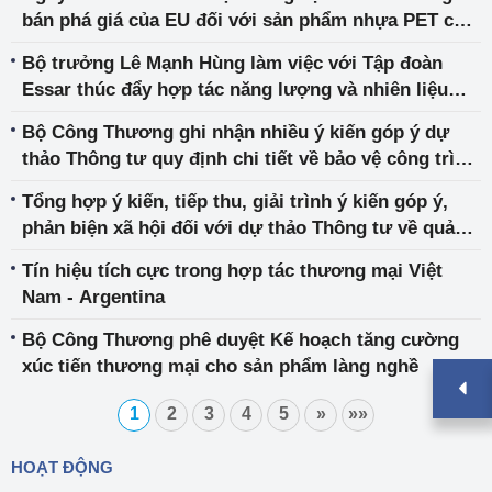
bán phá giá của EU đối với sản phẩm nhựa PET của
Việt Nam
Bộ trưởng Lê Mạnh Hùng làm việc với Tập đoàn
Essar thúc đẩy hợp tác năng lượng và nhiên liệu
sinh học Việt Nam – Ấn Độ
Bộ Công Thương ghi nhận nhiều ý kiến góp ý dự
thảo Thông tư quy định chi tiết về bảo vệ công trình
điện lực và an toàn trong lĩnh vực điện lực
Tổng hợp ý kiến, tiếp thu, giải trình ý kiến góp ý,
phản biện xã hội đối với dự thảo Thông tư về quản
lý an toàn đập, hồ chứa thủy điện
Tín hiệu tích cực trong hợp tác thương mại Việt
Nam - Argentina
Bộ Công Thương phê duyệt Kế hoạch tăng cường
xúc tiến thương mại cho sản phẩm làng nghề
1
2
3
4
5
»
»»
HOẠT ĐỘNG