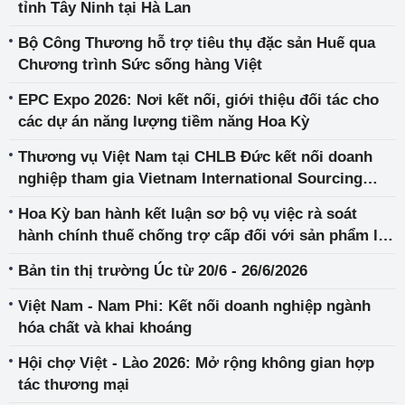
tỉnh Tây Ninh tại Hà Lan
Bộ Công Thương hỗ trợ tiêu thụ đặc sản Huế qua
Chương trình Sức sống hàng Việt
EPC Expo 2026: Nơi kết nối, giới thiệu đối tác cho
các dự án năng lượng tiềm năng Hoa Kỳ
Thương vụ Việt Nam tại CHLB Đức kết nối doanh
nghiệp tham gia Vietnam International Sourcing
2026
Hoa Kỳ ban hành kết luận sơ bộ vụ việc rà soát
hành chính thuế chống trợ cấp đối với sản phẩm lốp
xe nhập khẩu từ Việt Nam
Bản tin thị trường Úc từ 20/6 - 26/6/2026
Việt Nam - Nam Phi: Kết nối doanh nghiệp ngành
hóa chất và khai khoáng
Hội chợ Việt - Lào 2026: Mở rộng không gian hợp
tác thương mại