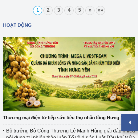
1
2
3
4
5
»
»»
HOẠT ĐỘNG
Thương mại điện tử tiếp sức tiêu thụ nhãn lồng Hưng Yên
Bộ trưởng Bộ Công Thương Lê Mạnh Hùng giải đáp nhiều
nội dung tại phiên thảo luận Tổ về dự án Luật Dầu khí (sửa