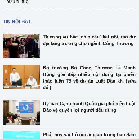
hữu trí tuệ
TIN NỔI BẬT
Thương vụ bắc 'nhịp cầu' kết nối, tạo dư
địa tăng trưởng cho ngành Công Thương
Bộ trưởng Bộ Công Thương Lê Mạnh
Hùng giải đáp nhiều nội dung tại phiên
thảo luận Tổ về dự án Luật Dầu khí (sửa
đổi)
Ủy ban Cạnh tranh Quốc gia phổ biến Luật
Bảo vệ quyền lợi người tiêu dùng
Phát huy vai trò ngoại giao trong bảo đảm