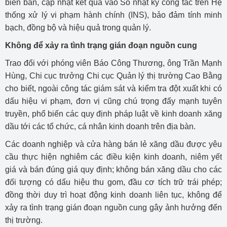
biên bản, cập nhật kết quả vào Sổ nhật ký công tác trên Hệ
thống xử lý vi phạm hành chính (INS), bảo đảm tính minh
bạch, đồng bộ và hiệu quả trong quản lý.
Không để xảy ra tình trạng gián đoạn nguồn cung
Trao đổi với phóng viên Báo Công Thương, ông Trần Mạnh
Hùng, Chi cục trưởng Chi cục Quản lý thị trường Cao Bằng
cho biết, ngoài công tác giám sát và kiểm tra đột xuất khi có
dấu hiệu vi phạm, đơn vị cũng chú trọng đẩy mạnh tuyên
truyền, phổ biến các quy định pháp luật về kinh doanh xăng
dầu tới các tổ chức, cá nhân kinh doanh trên địa bàn.
Các doanh nghiệp và cửa hàng bán lẻ xăng dầu được yêu
cầu thực hiện nghiêm các điều kiện kinh doanh, niêm yết
giá và bán đúng giá quy định; không bán xăng dầu cho các
đối tượng có dấu hiệu thu gom, đầu cơ tích trữ trái phép;
đồng thời duy trì hoạt động kinh doanh liên tục, không để
xảy ra tình trạng gián đoạn nguồn cung gây ảnh hưởng đến
thị trường.