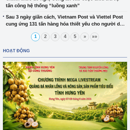
tấn công hệ thống “luồng xanh”
Sau‌ ‌3‌ ‌ngày‌ ‌giãn‌ ‌cách‌,‌ ‌Vietnam‌ ‌Post‌ ‌và‌ ‌Viettel‌ ‌Post‌
‌cung ứng 131‌ ‌tấn‌ ‌hàng‌ ‌hóa‌ ‌thiết‌ ‌yếu‌ ‌cho người dân
Thủ đô
1
2
3
4
5
»
»»
HOẠT ĐỘNG