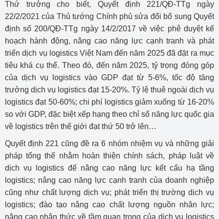
Thứ trưởng cho biết, Quyết định 221/QĐ-TTg ngày
22/2/2021 của Thủ tướng Chính phủ sửa đổi bổ sung Quyết
định số 200/QĐ-TTg ngày 14/2/2017 về việc phê duyệt kế
hoạch hành động, nâng cao năng lực cạnh tranh và phát
triển dịch vụ logistics Việt Nam đến năm 2025 đã đặt ra mục
tiêu khá cụ thể. Theo đó, đến năm 2025, tỷ trọng đóng góp
của dịch vụ logistics vào GDP đạt từ 5-6%, tốc độ tăng
trưởng dịch vụ logistics đạt 15-20%. Tỷ lệ thuê ngoài dịch vụ
logistics đạt 50-60%; chi phí logistics giảm xuống từ 16-20%
so với GDP, đặc biệt xếp hạng theo chỉ số năng lực quốc gia
về logistics trên thế giới đạt thứ 50 trở lên…
Quyết định 221 cũng đề ra 6 nhóm nhiệm vụ và những giải
pháp tổng thể nhằm hoàn thiện chính sách, pháp luật về
dịch vụ logistics để nâng cao năng lực kết cấu hạ tầng
logistics; nâng cao năng lực cạnh tranh của doanh nghiệp
cũng như chất lượng dịch vụ; phát triển thị trường dịch vụ
logistics; đào tạo nâng cao chất lượng nguồn nhân lực;
nâng cao nhận thức về tầm quan trọng của dịch vụ logistics