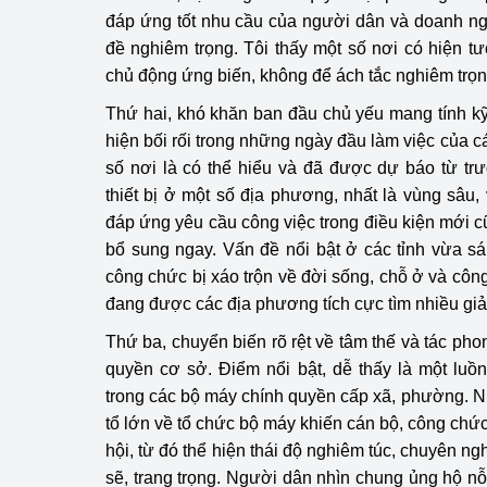
đáp ứng tốt nhu cầu của người dân và doanh ng
đề nghiêm trọng. Tôi thấy một số nơi có hiện 
chủ động ứng biến, không để ách tắc nghiêm trọn
Thứ hai, khó khăn ban đầu chủ yếu mang tính kỹ 
hiện bối rối trong những ngày đầu làm việc của 
số nơi là có thể hiểu và đã được dự báo từ tr
thiết bị ở một số địa phương, nhất là vùng sâu
đáp ứng yêu cầu công việc trong điều kiện mới 
bổ sung ngay. Vấn đề nổi bật ở các tỉnh vừa s
công chức bị xáo trộn về đời sống, chỗ ở và côn
đang được các địa phương tích cực tìm nhiều giả
Thứ ba, chuyển biến rõ rệt về tâm thế và tác ph
quyền cơ sở. Điểm nổi bật, dễ thấy là một luồn
trong các bộ máy chính quyền cấp xã, phường. N
tổ lớn về tổ chức bộ máy khiến cán bộ, công chứ
hội, từ đó thể hiện thái độ nghiêm túc, chuyên ng
sẽ, trang trọng. Người dân nhìn chung ủng hộ nỗ