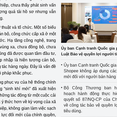
hiệp, chưa thấy phát sinh vấn
tượng quá tải hồ sơ nhưng vẫn
g.
thuật và tổ chức. Một số biểu
cán bộ, công chức cấp xã ở một
ước. Hạ tầng công nghệ, trang
, vùng xa, chưa đồng bộ, chưa
Ủy ban Cạnh tranh Quốc gia 
cũng đã được quan tâm đầu tư,
Luật Bảo vệ quyền lợi người t
áp nhập là hiện tượng cán bộ,
Ủy ban Cạnh tranh Quốc gia
g tác hàng ngày. Đây là vấn đề
Shopee không áp dụng các 
i pháp khắc phục.
mới đối với người bán hàng
ong phục vụ của hệ thống chính
Bộ Công Thương ban h
g “sinh khí mới” đã xuất hiện
hoạch hành động thực hi
hững tác động từ một cuộc cải
quyết số 87/NQ-CP của Ch
c ý thức hơn về kỳ vọng của xã
về công tác bảo vệ quyền l
hiệp, không gian làm việc sạch
tiêu dùng.
 lực đổi mới của chính quyền,