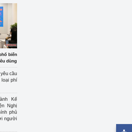
phổ biến
iêu dùng
 yêu cầu
loại phí
ành Kế
ện Nghị
ính phủ
ợi người