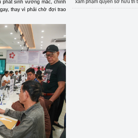
xâm phạm quyền sở hữu trí 
ếu phát sinh vướng mắc, chính
ay, thay vì phải chờ đợi trao