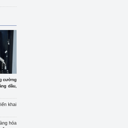
ng cường
ăng dầu,
riển khai
hàng hóa