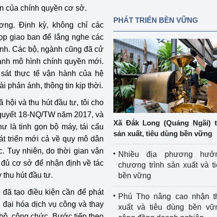
ơn của chính quyền cơ sở.
PHÁT TRIỂN BỀN VỮNG
ơng. Định kỳ, không chỉ các
p giao ban để lắng nghe các
sinh. Các bộ, ngành cũng đã cử
ành mô hình chính quyền mới.
sát thực tế vận hành của hệ
 phản ánh, thông tin kịp thời.
ã hội và thu hút đầu tư, tôi cho
ị quyết 18-NQ/TW năm 2017, và
Xã Đắk Long (Quảng Ngãi) 
hư là tinh gọn bộ máy, tái cấu
sản xuất, tiêu dùng bền vững
hát triển mới cả về quy mô dân
c. Tuy nhiên, do thời gian vận
Nhiều địa phương hưở
đủ cơ sở để nhận định về tác
chương trình sản xuất và t
 thu hút đầu tư.
bền vững
 đã tạo điều kiện cần để phát
Phú Thọ nâng cao nhận t
n đại hóa dịch vụ công và thay
xuất và tiêu dùng bền vữ
bộ, công chức. Bước tiếp theo