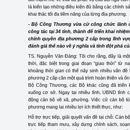
là kiến tạo những điều kiện đủ bằng các chính sác
khai thác tối đa tiềm năng của từng địa phương.
- Bộ Công Thương vừa cử công chức lãnh đạ
công tác tại 34 tỉnh, thành để triển khai nhi
chính quyền địa phương 2 cấp trong lĩnh v
đánh giá thế nào về ý nghĩa và tính đột phá c
TS. Nguyễn Văn Đáng: Tôi cho rằng, đây là một đ
thời, đặc biệt trong giai đoạn “giao thời” từ
khoảng thời gian có thể nảy sinh nhiều vấn đề
phương 2 cấp cần một quá trình hoàn thiện và ổn 
Bộ Công Thương, các Bộ khác cũng đã triển kh
xuống cơ sở. Ngay tại nhiều tỉnh, UBND tỉnh 
động cán bộ về xã, phường. Việc cử cán bộ từ
phương mang lại nhiều lợi ích thiết thực, như:
Hỗ trợ trực tiếp, giải quyết vấn đề tại chỗ: Cán 
trực tiếp tham mưu, xây dựng chính sách, soạn