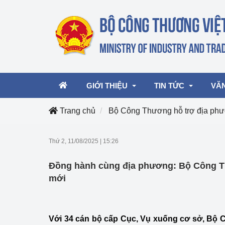
GIỚI THIỆU
TIN TỨC
VĂ
Trang chủ
Bộ Công Thương hỗ trợ địa phươ
Lãnh đạo Bộ
Hoạt động
Văn 
Thứ 2, 11/08/2025
|
15:26
Chức năng nhiệm vụ
Giải thưởng Công n
Văn 
Đồng hành cùng địa phương: Bộ Công T
mại, Dịch vụ Việt N
Cơ cấu tổ chức
Văn 
mới
Công Thương 57
Hoạt động của Bộ t
Với 34 cán bộ cấp Cục, Vụ xuống cơ sở, Bộ 