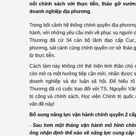
nối chính sách với thực tiễn, tháo gỡ vướ
Công Thương - Công
doanh nghiệp địa phương.
Chuyển đổi số
Trong bối cảnh hệ thống chính quyền địa phươn
Lịch sử phát triển
hành, với những yêu cầu mới về phục vụ người 
Thương
đã cử 34 cán bộ lãnh đạo cấp Cục, 
Bản tin Thị trường 
phương, sát cánh cùng chính quyền cơ sở tháo
từ thực tiễn.
Phát triển nguồn nhâ
Cách làm này không chỉ thể hiện tinh thần chủ
Phát triển bền vững
còn mở ra một hướng tiếp cận mới, nhận được s
doanh nghiệp và dư luận xã hội. Để hiểu r
Tổ chức kiểm định
Thương đã có cuộc trao đổi với TS. Nguyễn Vă
Văn hóa ngành Côn
trị công và chính sách, Học viện Chính trị quố
vấn đề này!
Tái cơ cấu ngành 
Bổ sung năng lực vận hành chính quyền 2 cấ
Quản lý thị trường
-
Sau hơn một tháng vận hành mô hình chín
ông nhận định thế nào về năng lực cung cấp d
Sử dụng năng lượng 