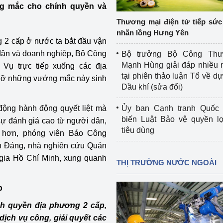
ng mắc cho chính quyền và
 luận
Họp báo
Thương mại điện tử tiếp sức 
Thông cáo báo chí
nhãn lồng Hưng Yên
g 2 cấp ở nước ta bắt đầu vận
Điểm báo
dân và doanh nghiệp,
Bộ Công
Bộ trưởng Bộ Công Th
Mạnh Hùng giải đáp nhiều 
Vụ trực tiếp xuống các địa
Nông Lâm Thủy sản
tại phiên thảo luận Tổ về dự 
 gỡ những vướng mắc nảy sinh
Dầu khí (sửa đổi)
n lực
 động hành động quyết liệt mà
Ủy ban Cạnh tranh Quốc 
biến Luật Bảo vệ quyền l
ự đánh giá cao từ người dân,
tiêu dùng
õ hơn, phóng viên Báo Công
Tổ chức kiểm định kỹ thuật an toàn lao 
n Đáng, nhà nghiên cứu Quản
động thuộc thẩm quyền quản lý của 
g Thương
Bộ Công Thương
c gia Hồ Chí Minh, xung quanh
THỊ TRƯỜNG NƯỚC NGOÀI
Công Thương
Tổ chức được cấp GCN đăng ký, hoạt 
p
động kiểm định thiết bị, dụng cụ điện 
làm việc ở môi trường không có nguy 
h quyền địa phương 2 cấp,
hiểm khí, bụi nổ
ịch vụ công, giải quyết các
tiết kiệm và 
Hiệu quả năng lượng