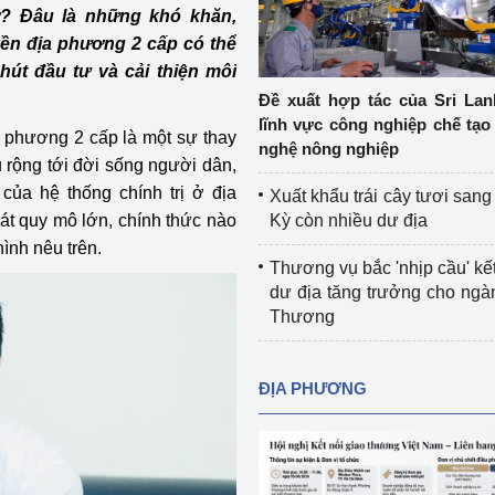
ở? Đâu là những khó khăn,
Cơ sở sản xuất, sửa chữa chai chứa 
ền địa phương 2 cấp có thể
LPG
 và đổi mới sáng 
 hút đầu tư và cải thiện môi
Tổ chức huấn luyện, bồi dưỡng 
Đề xuất hợp tác của Sri Lan
nghiệp vụ kiểm định kỹ thuật an toàn 
lĩnh vực công nghiệp chế tạo
 phương 2 cấp là một sự thay
lao động
nghệ nông nghiệp
 rộng tới đời sống người dân,
Video bảo vệ môi trường
của hệ thống chính trị ở địa
Xuất khẩu trái cây tươi san
át quy mô lớn, chính thức nào
Kỳ còn nhiều dư địa
tưởng của Đảng
Album ảnh bảo vệ môi trường
ình nêu trên.
Thương vụ bắc 'nhịp cầu' kết
ời dân
Văn bản về môi trường
dư địa tăng trưởng cho ng
Thương
Đọc báo giúp bạn
Khu vực miền Bắc
ài
Khu vực miền Trung
Hiệp định EVFTA
ĐỊA PHƯƠNG
ớc
Khu vực miền Nam
Thị trường châu Á – châu Phi
đưa nghị quyết 
Thị trường châu Âu – châu Mỹ
g vào cuộc sống