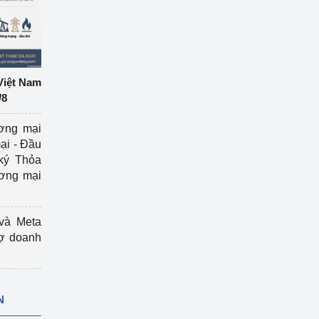
Việt Nam
/8
ương mại
ại - Đầu
ký Thỏa
ương mại
và Meta
rợ doanh
N