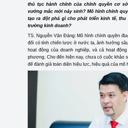
thủ tục hành chính của chính quyền cơ s
hiệu quả
vướng mắc mới nảy sinh? Mô hình chính quy
Khoa học, công nghệ
tạo ra đột phá gì cho phát triển kinh tế, thu
tạo
trường kinh doanh?
TS. Nguyễn Văn Đáng: Mô hình chính quyền địa
Thông báo
đổi có tính chiến lược ở nước ta, ảnh hưởng sâu
Bảo vệ môi trường
hoạt động của doanh nghiệp, và cả hoạt động 
phương. Cho đến hiện nay, chưa có cuộc khảo s
Bảo vệ nền tảng tư 
để đánh giá toàn diện hiệu lực, hiệu quả của mô h
Doanh nghiệp - Ngư
Xúc tiến thương mại
Thị trường nước ngo
Thị trường trong nư
Ngành Công Thương 
Đại hội XIV của Đản