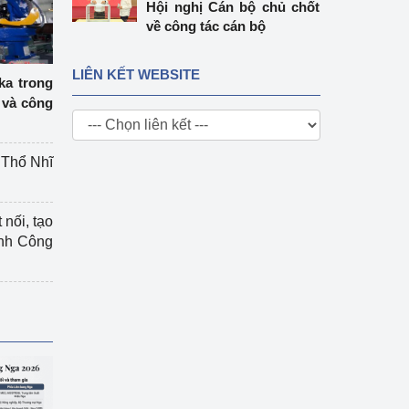
Hội nghị Cán bộ chủ chốt
về công tác cán bộ
LIÊN KẾT WEBSITE
ka trong
 và công
g Thổ Nhĩ
 nối, tạo
ành Công