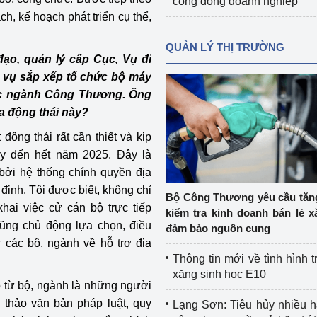
cộng đồng doanh nghiệp
h, kế hoạch phát triển cụ thể,
QUẢN LÝ THỊ TRƯỜNG
o, quản lý cấp Cục, Vụ đi
ệm vụ sắp xếp tổ chức bộ máy
ực ngành Công Thương. Ông
ủa động thái này?
ộng thái rất cần thiết và kịp
 nay đến hết năm 2025. Đây là
 bởi hệ thống chính quyền địa
định. Tôi được biết, không chỉ
Bộ Công Thương yêu cầu tă
ai việc cử cán bộ trực tiếp
kiểm tra kinh doanh bán lẻ x
cũng chủ động lựa chọn, điều
đảm bảo nguồn cung
 các bộ, ngành về hỗ trợ địa
Thông tin mới về tình hình t
xăng sinh học E10
bộ từ bộ, ngành là những người
 thảo văn bản pháp luật, quy
Lạng Sơn: Tiêu hủy nhiều 