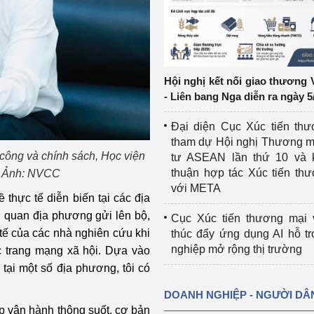
ệp
Công nghiệp nền tảng
ng
Chính sách
Hội nghị kết nối giao thương 
Sản xuất công nghiệp
- Liên bang Nga diễn ra ngày 5
Đại diện Cục Xúc tiến th
tham dự Hội nghị Thương m
công và chính sách, Học viện
tư ASEAN lần thứ 10 và 
thuận hợp tác Xúc tiến th
h. Ảnh: NVCC
với META
thực tế diễn biến tại các địa
 quan địa phương gửi lên bộ,
Cục Xúc tiến thương mại 
 tế của các nhà nghiên cứu khi
thúc đẩy ứng dụng AI hỗ t
nghiệp mở rộng thị trường
ác trang mạng xã hội. Dựa vào
tại một số địa phương, tôi có
DOANH NGHIỆP - NGƯỜI DÂ
p vận hành thông suốt, cơ bản