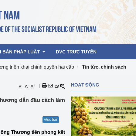
N BẢN PHÁP LUẬT
DVC TRỰC TUYẾN
ng triển khai chính quyền hai cấp
Tin tức, chính sách
bản pháp quy
Hoạt động của lãnh đạo Đảng, Nhà 
HOẠT ĐỘNG
+
|
-
A
A
A
nước
ghiệp, Thương 
bản điều hành
hương dẫn đầu cách làm
am 2026
Hoạt động của Lãnh đạo Bộ
bản hợp nhất
Hoạt động của các đơn vị
Đọc bài
rưởng
Công Thương tiên phong kết