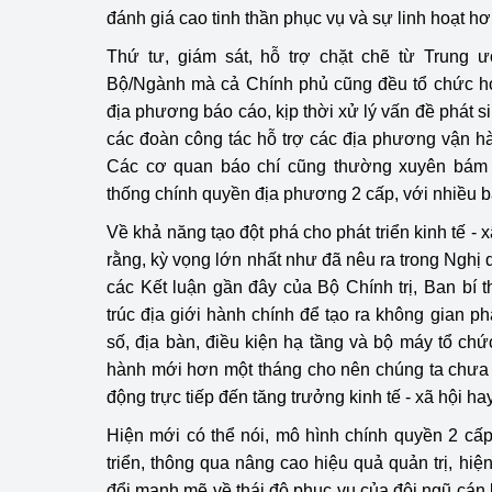
đánh giá cao tinh thần phục vụ và sự linh hoạt h
Thứ tư, giám sát, hỗ trợ chặt chẽ từ Trung ư
Bộ/Ngành mà cả Chính phủ cũng đều tổ chức họ
địa phương báo cáo, kịp thời xử lý vấn đề phát 
các đoàn công tác hỗ trợ các địa phương vận h
Các cơ quan báo chí cũng thường xuyên bám 
thống chính quyền địa phương 2 cấp, với nhiều bài
Về khả năng tạo đột phá cho phát triển kinh tế - x
rằng, kỳ vọng lớn nhất như đã nêu ra trong Ngh
các Kết luận gần đây của Bộ Chính trị, Ban bí t
trúc địa giới hành chính để tạo ra không gian p
số, địa bàn, điều kiện hạ tầng và bộ máy tổ chứ
hành mới hơn một tháng cho nên chúng ta chưa 
động trực tiếp đến tăng trưởng kinh tế - xã hội hay
Hiện mới có thể nói, mô hình chính quyền 2 cấp
triển, thông qua nâng cao hiệu quả quản trị, hiệ
đổi mạnh mẽ về thái độ phục vụ của đội ngũ cán 