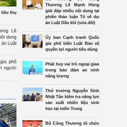
Thương Lê Mạnh Hùng
giải đáp nhiều nội dung tại
tiêu thụ
phiên thảo luận Tổ về dự
án Luật Dầu khí (sửa đổi)
ương Lê
nội dung
Ủy ban Cạnh tranh Quốc
án Luật
gia phổ biến Luật Bảo vệ
quyền lợi người tiêu dùng
gia phổ
Phát huy vai trò ngoại giao
ợi người
trong bảo đảm an ninh
năng lượng
Thứ trưởng Nguyễn Sinh
Nhật Tân kiểm tra năng lực
sản xuất nhiên liệu sinh
học tại miền Trung
Bộ Công Thương tổ chức