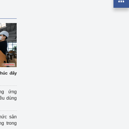
thúc đẩy
ng ứng
iêu dùng
hức sản
ng trong