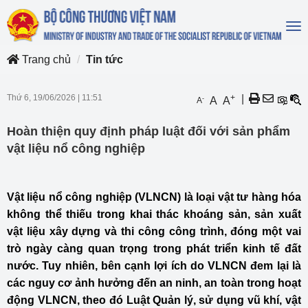
To
na
Trang chủ
Tin tức
Thứ 6, 19/06/2026
|
11:51
+
|
-
A
A
A
Hoàn thiện quy định pháp luật đối với sản phẩm
vật liệu nổ công nghiệp
Vật liệu nổ công nghiệp (VLNCN) là loại vật tư hàng hóa
không thể thiếu trong khai thác khoáng sản, sản xuất
vật liệu xây dựng và thi công công trình, đóng một vai
trò ngày càng quan trọng trong phát triển kinh tế đất
nước. Tuy nhiên, bên cạnh lợi ích do VLNCN đem lại là
các nguy cơ ảnh hưởng đến an ninh, an toàn trong hoạt
động VLNCN, theo đó Luật Quản lý, sử dụng vũ khí, vật