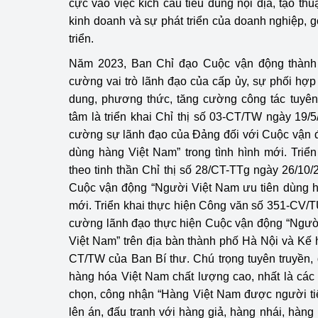
cực vào việc kích cầu tiêu dùng nội địa, tạo th
hiệu quả
kinh doanh và sự phát triển của doanh nghiệp, 
triển.
Khoa học, công nghệ
tạo
Năm 2023, Ban Chỉ đạo Cuộc vận động thành 
cường vai trò lãnh đạo của cấp ủy, sự phối hợp c
Thông báo
dung, phương thức, tăng cường công tác tuyên
tâm là triển khai Chỉ thị số 03-CT/TW ngày 19/
Bảo vệ môi trường
cường sự lãnh đạo của Đảng đối với Cuộc vận 
Bảo vệ nền tảng tư 
dùng hàng Việt Nam” trong tình hình mới. Triể
theo tinh thần Chỉ thị số 28/CT-TTg ngày 26/10
Doanh nghiệp - Ngư
Cuộc vận động “Người Việt Nam ưu tiên dùng hà
mới. Triển khai thực hiện Công văn số 351-CV/T
Xúc tiến thương mại
cường lãnh đạo thực hiện Cuộc vận động “Ngườ
Việt Nam” trên địa bàn thành phố Hà Nội và Kế h
Thị trường nước ngo
CT/TW của Ban Bí thư. Chú trọng tuyên truyền, g
Thị trường trong nư
hàng hóa Việt Nam chất lượng cao, nhất là các s
chọn, công nhận “Hàng Việt Nam được người ti
Ngành Công Thương 
lên án, đấu tranh với hàng giả, hàng nhái, hàng
Đại hội XIV của Đản