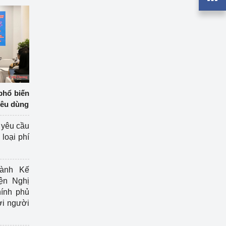
phổ biến
iêu dùng
 yêu cầu
loại phí
ành Kế
ện Nghị
ính phủ
ợi người