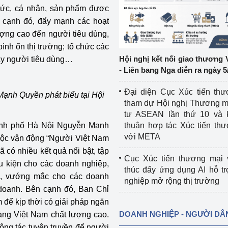
hức, cá nhân, sản phẩm được
cạnh đó, đẩy mạnh các hoạt
ệp
Công nghiệp nền tảng
lượng cao đến người tiêu dùng,
ng
Chính sách
ình ổn thị trường; tổ chức các
Hội nghị kết nối giao thương 
tay người tiêu dùng…
Sản xuất công nghiệp
- Liên bang Nga diễn ra ngày 5
Đại diện Cục Xúc tiến th
ạnh Quyền phát biểu tại Hội
tham dự Hội nghị Thương m
tư ASEAN lần thứ 10 và 
hành phố Hà Nội Nguyễn Mạnh
thuận hợp tác Xúc tiến th
với META
uộc vận động “Người Việt Nam
 có nhiều kết quả nổi bật, tập
Cục Xúc tiến thương mại 
ều kiện cho các doanh nghiệp,
thúc đẩy ứng dụng AI hỗ t
n, vướng mắc cho các doanh
nghiệp mở rộng thị trường
 doanh. Bên cạnh đó, Ban Chỉ
để kịp thời có giải pháp ngăn
DOANH NGHIỆP - NGƯỜI DÂ
àng Việt Nam chất lượng cao.
ông tác tuyên truyền để người