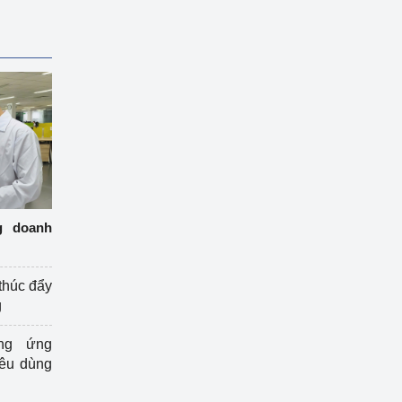
g doanh
thúc đẩy
g
ng ứng
iêu dùng