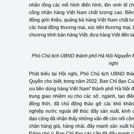
nhân rộng các mô hình điển hình, tôn vinh tổ c
công nhận hàng Việt Nam chất lượng cao. Bên 
Phát triển công nghi
động giới thiệu, quảng bá hàng Việt Nam chất 
Phát triển năng lượ
các hoạt động thương mại, xúc tiến thương mại, b
chương trình bán hàng Việt, đưa hàng Việt đến 
Phó Chủ tịch UBND thành phố Hà Nội Nguyễn M
nghị
Phát biểu tại Hội nghị, Phó Chủ tịch UBND t
Quyền cho biết, trong năm 2022, Ban Chỉ đạo C
ưu tiên dùng hàng Việt Nam” thành phố Hà Nội đã
trung giao nhiệm vụ cho các sở, ngành, tạo đi
đồng thời, đã chủ động tháo gỡ các khó khă
nghiệp nước ngoài để thúc đẩy sản xuất, kinh
đạo cũng đã nhận thấy những vấn đề còn nổi cộm 
chặn hàng giả, hàng nhái, đẩy mạnh sản xuất h
Đáng chú ý, Ban Chỉ đạo các cấp đã đẩy mạnh c