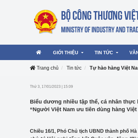
GIỚI THIỆU
TIN TỨC
VĂ
Trang chủ
Tin tức
Tự hào hàng Việt N
Lãnh đạo Bộ
Hoạt động
Văn 
Thứ 3, 17/01/2023
|
15:09
Chức năng nhiệm vụ
Giải thưởng Công n
Văn 
Biểu dương nhiều tập thể, cá nhân thực 
mại, Dịch vụ Việt N
Cơ cấu tổ chức
Văn 
“Người Việt Nam ưu tiên dùng hàng Việ
Công Thương 57
Hoạt động của Bộ t
Chiều 16/1, Phó Chủ tịch UBND thành phố H