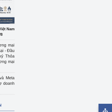
Việt Nam
/8
ương mại
ại - Đầu
ký Thỏa
ương mại
và Meta
rợ doanh
N