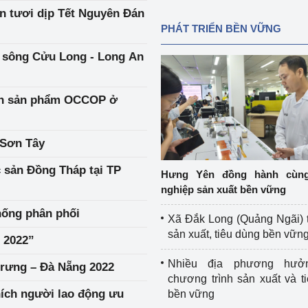
lợn tươi dịp Tết Nguyên Đán
PHÁT TRIỂN BỀN VỮNG
 sông Cửu Long - Long An
bán sản phẩm OCCOP ở
ã Sơn Tây
 sản Đồng Tháp tại TP
Hưng Yên đồng hành cùn
nghiệp sản xuất bền vững
hống phân phối
Xã Đắk Long (Quảng Ngãi) 
sản xuất, tiêu dùng bền vữn
m 2022”
Nhiều địa phương hưở
rưng – Đà Nẵng 2022
chương trình sản xuất và t
ích người lao động ưu
bền vững