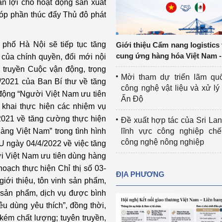
uận lợi cho hoạt động sản xuất
Cơ sở sản xuất, sửa chữa chai chứa 
góp phần thúc đẩy Thủ đô phát
LPG
 và đổi mới sáng 
Tổ chức huấn luyện, bồi dưỡng 
phố Hà Nội sẽ tiếp tục tăng
Giới thiệu Cẩm nang logistics
nghiệp vụ kiểm định kỹ thuật an toàn 
cung ứng hàng hóa Việt Nam -
ủa chính quyền, đổi mới nội
lao động
 truyền Cuộc vận động, trọng
Mời tham dự triển lãm qu
5/2021 của Ban Bí thư về tăng
Video bảo vệ môi trường
công nghệ vật liệu và xử lý 
động “Người Việt Nam ưu tiên
Ấn Độ
tưởng của Đảng
Album ảnh bảo vệ môi trường
n khai thực hiện các nhiệm vụ
/2021 về tăng cường thực hiện
Đề xuất hợp tác của Sri Lan
ời dân
Văn bản về môi trường
ng Việt Nam” trong tình hình
lĩnh vực công nghiệp chế
công nghệ nông nghiệp
U ngày 04/4/2022 về việc tăng
Đọc báo giúp bạn
Khu vực miền Bắc
i Việt Nam ưu tiên dùng hàng
oạch thực hiện Chỉ thị số 03-
ài
Khu vực miền Trung
Hiệp định EVFTA
ĐỊA PHƯƠNG
iới thiệu, tôn vinh sản phẩm,
ớc
Khu vực miền Nam
Thị trường châu Á – châu Phi
ản phẩm, dịch vụ được bình
êu dùng yêu thích”, đồng thời,
đưa nghị quyết 
Thị trường châu Âu – châu Mỹ
 kém chất lượng; tuyên truyền,
g vào cuộc sống