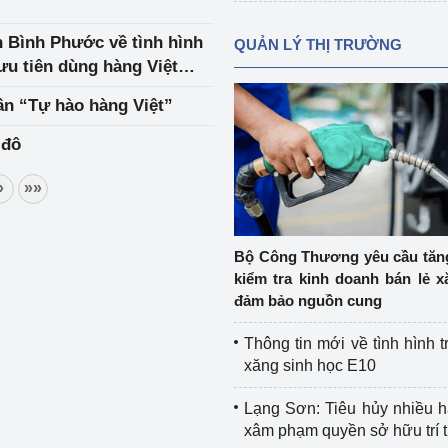
h Bình Phước về tình hình
QUẢN LÝ THỊ TRƯỜNG
ưu tiên dùng hàng Việt
ần “Tự hào hàng Việt”
 đô
»
»»
Bộ Công Thương yêu cầu tă
kiểm tra kinh doanh bán lẻ x
đảm bảo nguồn cung
Thông tin mới về tình hình t
xăng sinh học E10
Lạng Sơn: Tiêu hủy nhiều 
xâm phạm quyền sở hữu trí 