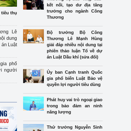
kết nối, tạo dư địa tăng
trưởng cho ngành Công
tiêu thụ
Thương
ương Lê
Bộ trưởng Bộ Công
nội dung
Thương Lê Mạnh Hùng
án Luật
giải đáp nhiều nội dung tại
phiên thảo luận Tổ về dự
án Luật Dầu khí (sửa đổi)
gia phổ
ợi người
Ủy ban Cạnh tranh Quốc
gia phổ biến Luật Bảo vệ
quyền lợi người tiêu dùng
Phát huy vai trò ngoại giao
trong bảo đảm an ninh
năng lượng
Thứ trưởng Nguyễn Sinh