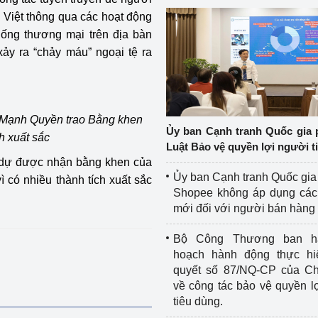
g Việt thông qua các hoạt động
hống thương mại trên địa bàn
ảy ra “chảy máu” ngoại tệ ra
Mạnh Quyền trao Bằng khen
Ủy ban Cạnh tranh Quốc gia 
h xuất sắc
Luật Bảo vệ quyền lợi người t
h dự được nhận bằng khen của
Ủy ban Cạnh tranh Quốc gia
 có nhiều thành tích xuất sắc
Shopee không áp dụng các 
mới đối với người bán hàng
Bộ Công Thương ban h
hoạch hành động thực hi
quyết số 87/NQ-CP của Ch
về công tác bảo vệ quyền l
tiêu dùng.