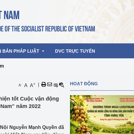
N BẢN PHÁP LUẬT
DVC TRỰC TUYẾN
am
bản pháp quy
Hoạt động của lãnh đạo Đảng, Nhà 
HOẠT ĐỘNG
+
|
-
A
A
A
nước
ghiệp, Thương 
bản điều hành
hiện tốt Cuộc vận động
am 2026
Hoạt động của Lãnh đạo Bộ
bản hợp nhất
t Nam" năm 2022
Hoạt động của các đơn vị
rưởng
à Nội Nguyễn Mạnh Quyền đã