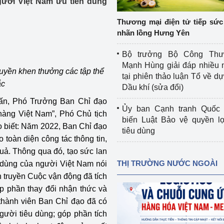
gười Việt Nam ưu tiên dùng
 luận
Họp báo
Thương mại điện tử tiếp sức 
Thông cáo báo chí
nhãn lồng Hưng Yên
Điểm báo
Bộ trưởng Bộ Công Th
Mạnh Hùng giải đáp nhiều 
Nông Lâm Thủy sản
ền khen thưởng các tập thể
tại phiên thảo luận Tổ về dự 
ắc
Dầu khí (sửa đổi)
n lực
uấn, Phó Trưởng Ban Chỉ đạo
Ủy ban Cạnh tranh Quốc 
àng Việt Nam”, Phó Chủ tịch
biến Luật Bảo vệ quyền l
 biết: Năm 2022, Ban Chỉ đạo
tiêu dùng
Tổ chức kiểm định kỹ thuật an toàn lao 
 toàn diện công tác thông tin,
động thuộc thẩm quyền quản lý của 
quả. Thông qua đó, tạo sức lan
g Thương
Bộ Công Thương
THỊ TRƯỜNG NƯỚC NGOÀI
 dùng của người Việt Nam nói
n truyền Cuộc vận động đã tích
Công Thương
Tổ chức được cấp GCN đăng ký, hoạt 
 phần thay đổi nhận thức và
động kiểm định thiết bị, dụng cụ điện 
làm việc ở môi trường không có nguy 
 thành viên Ban Chỉ đạo đã có
hiểm khí, bụi nổ
gười tiêu dùng; góp phần tích
tiết kiệm và 
Hiệu quả năng lượng