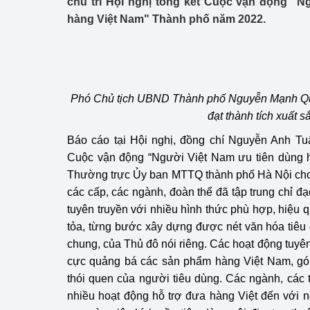
chủ trì Hội nghị tổng kết Cuộc vận động “N
Công Thương - Công
hàng Việt Nam" Thành phố năm 2022.
Chuyển đổi số
Lịch sử phát triển
Bản tin Thị trường 
Phó Chủ tịch UBND Thành phố Nguyễn Mạnh Quy
đạt thành tích xuất s
Phát triển nguồn nhâ
Báo cáo tại Hội nghị, đồng chí Nguyễn Anh T
Cuộc vận động “Người Việt Nam ưu tiên dùng h
Phát triển bền vững
Thường trực Ủy ban MTTQ thành phố Hà Nội cho
Tổ chức kiểm định
các cấp, các ngành, đoàn thể đã tập trung chỉ đạo
tuyên truyền với nhiều hình thức phù hợp, hiệu 
Văn hóa ngành Côn
tỏa, từng bước xây dựng được nét văn hóa tiêu
chung, của Thủ đô nói riêng. Các hoạt động tuyê
Tái cơ cấu ngành 
cực quảng bá các sản phẩm hàng Việt Nam, góp
Quản lý thị trường
thói quen của người tiêu dùng. Các ngành, các
nhiều hoạt động hỗ trợ đưa hàng Việt đến với n
Sử dụng năng lượng 