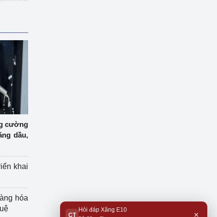
ng cường
ăng dầu,
riển khai
hàng hóa
tuệ
Hỏi đáp Xăng E10
×
CT