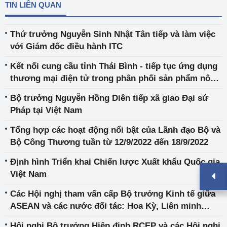
TIN LIÊN QUAN
Thứ trưởng Nguyễn Sinh Nhật Tân tiếp và làm việc
với Giám đốc điều hành ITC
Kết nối cung cầu tỉnh Thái Bình - tiếp tục ứng dụng
thương mại điện tử trong phân phối sản phẩm nông
nghiệp, công nghiệp nông thôn tiêu biểu của tỉnh
Bộ trưởng Nguyễn Hồng Diên tiếp xã giao Đại sứ
năm 2022
Pháp tại Việt Nam
Tổng hợp các hoạt động nổi bật của Lãnh đạo Bộ và
Bộ Công Thương tuần từ 12/9/2022 đến 18/9/2022
Định hình Triển khai Chiến lược Xuất khẩu Quốc gia
Việt Nam
Các Hội nghị tham vấn cấp Bộ trưởng Kinh tế giữa
ASEAN và các nước đối tác: Hoa Kỳ, Liên minh
châu Âu, Nhật Bản, Vương quốc Anh, Ốt-xtrây-li-a,
Hội nghị Bộ trưởng Hiệp định RCEP và các Hội nghị