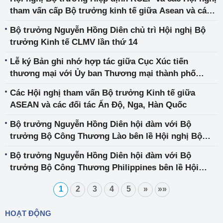
Niu-Di lân
tham vấn cấp Bộ trưởng kinh tế giữa Asean và các
đối tác: Trung Quốc, Canada, Đông Á, Cộng Ba và
Bộ trưởng Nguyễn Hồng Diên chủ trì Hội nghị Bộ
Hồng Công, Trung Quốc
trưởng Kinh tế CLMV lần thứ 14
Lễ ký Bản ghi nhớ hợp tác giữa Cục Xúc tiến
thương mại với Ủy ban Thương mại thành phố
Trùng Khánh (Trung Quốc)
Các Hội nghị tham vấn Bộ trưởng Kinh tế giữa
ASEAN và các đối tác Ấn Độ, Nga, Hàn Quốc
Bộ trưởng Nguyễn Hồng Diên hội đàm với Bộ
trưởng Bộ Công Thương Lào bên lề Hội nghị Bộ
trưởng kinh tế ASEAN lần thứ 54
Bộ trưởng Nguyễn Hồng Diên hội đàm với Bộ
trưởng Bộ Công Thương Philippines bên lề Hội
nghị Bộ trưởng kinh tế ASEAN lần thứ 54
1
2
3
4
5
»
»»
HOẠT ĐỘNG