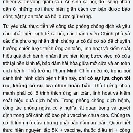
nhiễm và tử vong giảm sâu. An sinh xã hội, đời sống nhân
dân ở những nơi thực hiện giãn cách cơ bản được bảo
đảm; trật tự an toàn xã hội được giữ vững.
Từ yêu cầu thực tiễn về công tác phòng chống dịch và yêu
cầu phát triển kinh tế-xã hội, các thành viên Chính phủ và
các địa phương nhận định chúng ta có đủ cơ sở để chuyển
hướng chiến lược thích ứng an toàn, linh hoạt và kiểm soát
hiệu quả dịch bệnh, nhằm thực hiện từng bước việc mở cửa
trở lại nền kinh tế, bảo đảm hài hòa giữa mở cửa và an toàn
dịch bệnh. Thủ tướng Phạm Minh Chính nêu rõ, trong bối
cảnh tình hình dịch bệnh hiện nay,
chỉ có sự lựa chọn tối
ưu, không có sự lựa chọn hoàn hảo
. Thủ tướng nhấn
mạnh phải có lộ trình thích ứng an toàn, linh hoạt và kiểm
soát hiệu quả dịch bệnh. Trong phòng chống dịch bệnh,
công tác phòng ngừa có ý nghĩa rất quan trọng và quyết
định trong bối cảnh độ bao phủ vaccine chưa cao. Chúng ta
có lộ trình mở cửa nhưng phải bảo đảm an toàn. Quán triệt
thực hiện nguyên tắc 5K + vaccine, thuốc điều trị + công