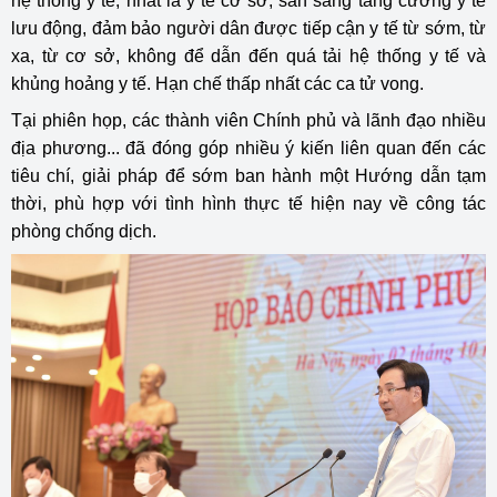
hệ thống y tế, nhất là y tế cơ sở; sẵn sàng tăng cường y tế
lưu động, đảm bảo người dân được tiếp cận y tế từ sớm, từ
xa, từ cơ sở, không để dẫn đến quá tải hệ thống y tế và
khủng hoảng y tế. Hạn chế thấp nhất các ca tử vong.
Tại phiên họp, các thành viên Chính phủ và lãnh đạo nhiều
địa phương... đã đóng góp nhiều ý kiến liên quan đến các
tiêu chí, giải pháp để sớm ban hành một Hướng dẫn tạm
thời, phù hợp với tình hình thực tế hiện nay về công tác
phòng chống dịch.