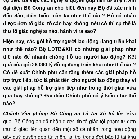
vụ điều tra việc các nghệ sĩ quyên góp tiền từ thiện. Xin
đại diện Bộ Công an cho biết, đến nay Bộ đã xác minh
đến đâu, diễn biến hiện tại như thế nào? Bộ có nhận
được đơn tố giác, tố cáo hay không, nếu có thì cụ thể là
thư tố giác nghệ sĩ nào, hành vi ra sao?
Hiện nay, các gói hỗ trợ người lao động đang triển khai
như thế nào? Bộ LĐTB&XH có những giải pháp như
thế nào để nhanh chóng hỗ trợ người lao động? Kết
quả của gói 26.000 tỷ đồng đang triển khai như thế nào?
Có đề xuất Chính phủ cần tăng thêm các giải pháp hỗ
trợ trực tiếp, tức là phát tiền cho người lao động thay vì
các giải pháp hỗ trợ gián tiếp như trong thời gian vừa
qua hay không? Đại diện Chính phủ có ý kiến như thế
nào?
Chánh Văn phòng Bộ Công an Tô Ân Xô trả lời:
Vừa
qua, Bộ Công an đã nhận được tin tố giác tội phạm từ đơn
thư tố giác liên quan đến một số cá nhân trong hoạt động
gây quỹ quyên góp từ thiện, tài trợ trong đợt bão lũ tại khu