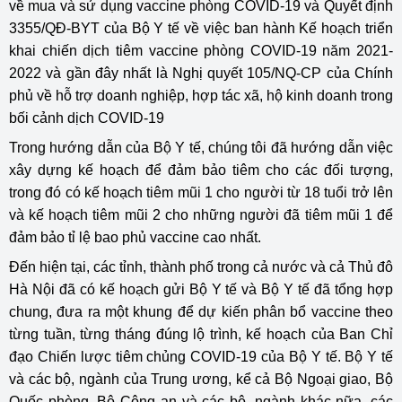
về mua và sử dụng vaccine phòng COVID-19 và Quyết định
3355/QĐ-BYT của Bộ Y tế về việc ban hành Kế hoạch triển
khai chiến dịch tiêm vaccine phòng COVID-19 năm 2021-
2022 và gần đây nhất là Nghị quyết 105/NQ-CP của Chính
phủ về hỗ trợ doanh nghiệp, hợp tác xã, hộ kinh doanh trong
bối cảnh dịch COVID-19
Trong hướng dẫn của Bộ Y tế, chúng tôi đã hướng dẫn việc
xây dựng kế hoạch để đảm bảo tiêm cho các đối tượng,
trong đó có kế hoạch tiêm mũi 1 cho người từ 18 tuổi trở lên
và kế hoạch tiêm mũi 2 cho những người đã tiêm mũi 1 để
đảm bảo tỉ lệ bao phủ vaccine cao nhất.
Đến hiện tại, các tỉnh, thành phố trong cả nước và cả Thủ đô
Hà Nội đã có kế hoạch gửi Bộ Y tế và Bộ Y tế đã tổng hợp
chung, đưa ra một khung để dự kiến phân bổ vaccine theo
từng tuần, từng tháng đúng lộ trình, kế hoạch của Ban Chỉ
đạo Chiến lược tiêm chủng COVID-19 của Bộ Y tế. Bộ Y tế
và các bộ, ngành của Trung ương, kể cả Bộ Ngoại giao, Bộ
Quốc phòng, Bộ Công an và các bộ, ngành khác nữa, các