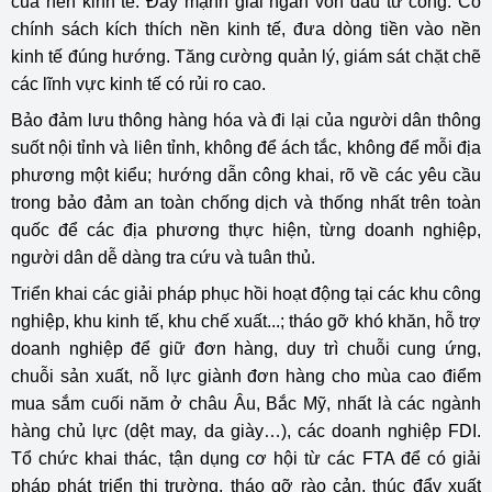
của nền kinh tế. Đẩy mạnh giải ngân vốn đầu tư công. Có
chính sách kích thích nền kinh tế, đưa dòng tiền vào nền
kinh tế đúng hướng. Tăng cường quản lý, giám sát chặt chẽ
các lĩnh vực kinh tế có rủi ro cao.
Bảo đảm lưu thông hàng hóa và đi lại của người dân thông
suốt nội tỉnh và liên tỉnh, không để ách tắc, không để mỗi địa
phương một kiểu; hướng dẫn công khai, rõ về các yêu cầu
trong bảo đảm an toàn chống dịch và thống nhất trên toàn
quốc để các địa phương thực hiện, từng doanh nghiệp,
người dân dễ dàng tra cứu và tuân thủ.
Triển khai các giải pháp phục hồi hoạt động tại các khu công
nghiệp, khu kinh tế, khu chế xuất...; tháo gỡ khó khăn, hỗ trợ
doanh nghiệp để giữ đơn hàng, duy trì chuỗi cung ứng,
chuỗi sản xuất, nỗ lực giành đơn hàng cho mùa cao điểm
mua sắm cuối năm ở châu Âu, Bắc Mỹ, nhất là các ngành
hàng chủ lực (dệt may, da giày…), các doanh nghiệp FDI.
Tổ chức khai thác, tận dụng cơ hội từ các FTA để có giải
pháp phát triển thị trường, tháo gỡ rào cản, thúc đẩy xuất