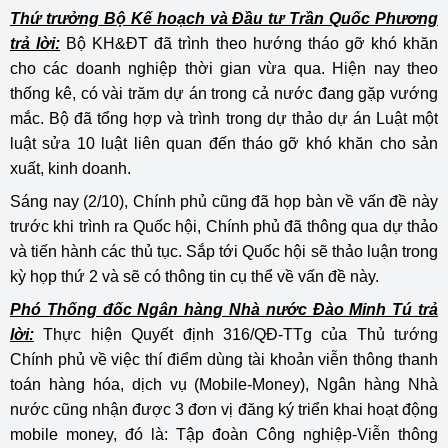
Thứ trưởng Bộ Kế hoạch và Đầu tư Trần Quốc Phương
trả lời:
Bộ KH&ĐT đã trình theo hướng tháo gỡ khó khăn
cho các doanh nghiệp thời gian vừa qua. Hiện nay theo
thống kê, có vài trăm dự án trong cả nước đang gặp vướng
mắc. Bộ đã tổng hợp và trình trong dự thảo dự án Luật một
luật sửa 10 luật liên quan đến tháo gỡ khó khăn cho sản
xuất, kinh doanh.
Sáng nay (2/10), Chính phủ cũng đã họp bàn về vấn đề này
trước khi trình ra Quốc hội, Chính phủ đã thông qua dự thảo
và tiến hành các thủ tục. Sắp tới Quốc hội sẽ thảo luận trong
kỳ họp thứ 2 và sẽ có thông tin cụ thể về vấn đề này.
Phó Thống đốc Ngân hàng Nhà nước Đào Minh Tú trả
lời:
Thực hiện Quyết định 316/QĐ-TTg của Thủ tướng
Chính phủ về việc thí điểm dùng tài khoản viễn thông thanh
toán hàng hóa, dịch vụ (Mobile-Money), Ngân hàng Nhà
nước cũng nhận được 3 đơn vị đăng ký triển khai hoạt động
mobile money, đó là: Tập đoàn Công nghiệp-Viễn thông