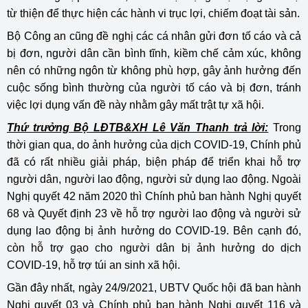
từ thiện để thực hiện các hành vi trục lợi, chiếm đoạt tài sản.
Bộ Công an cũng đề nghị các cá nhân gửi đơn tố cáo và cả
bị đơn, người dân cần bình tĩnh, kiềm chế cảm xúc, không
nên có những ngôn từ không phù hợp, gây ảnh hưởng đến
cuộc sống bình thường của người tố cáo và bị đơn, tránh
việc lợi dụng vấn đề này nhằm gây mất trật tự xã hội.
Thứ trưởng Bộ LĐTB&XH Lê Văn Thanh trả lời:
Trong
thời gian qua, do ảnh hưởng của dịch COVID-19, Chính phủ
đã có rất nhiều giải pháp, biện pháp để triển khai hỗ trợ
người dân, người lao động, người sử dụng lao động. Ngoài
Nghị quyết 42 năm 2020 thì Chính phủ ban hành Nghị quyết
68 và Quyết định 23 về hỗ trợ người lao động và người sử
dụng lao động bị ảnh hưởng do COVID-19. Bên cạnh đó,
còn hỗ trợ gạo cho người dân bị ảnh hưởng do dịch
COVID-19, hỗ trợ túi an sinh xã hội.
Gần đây nhất, ngày 24/9/2021, UBTV Quốc hội đã ban hành
Nghị quyết 03 và Chính phủ ban hành Nghị quyết 116 và