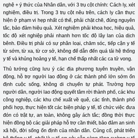
nghệ + ý thức của Nhân dân, với 3 trụ cột chính: Cách ly, xét
nghiệm, điều trị. Trong 3 trụ cột nêu trên, cách ly cần thực
hiện ở phạm vi hẹp nhất có thể, phải chặt chẽ, đúng nguyên
tắc, bảo đảm hiệu quả. Xét nghiệm phải khoa học, hiệu quả,
tốc độ xét nghiệp phải nhanh hơn tốc độ lây lan của dịch
bênh. Điều trị phải có sự phân loại, chăm sóc, tiếp cận y tế
từ sớm, từ xa, từ cơ sở, không để dẫn đến quá tải hệ thống
y tế và khủng hoảng y tế, hạn chế thấp nhất các ca tử vong.
Thủ tướng cũng lưu ý các địa phương tuyên truyền, vận
động, hỗ trợ người lao động ở các thành phố lớn sớm ổn
định cuộc sống, không di chuyển tự phát. Trường hợp
người dân, người lao động quyết tâm rời thành phố, các khu
công nghiệp, các khu chế xuất về quê, các tỉnh, thành phố
phối hợp, thực hiện tốt các biện pháp y tế, tổ chức việc đưa
đón có trật tự, an toàn, không gây ách tắc; đồng thời thực
hiện đồng bộ các giải pháp hỗ trợ cần thiết, bảo đảm an sinh
xã hội, đời sống ổn định của nhân dân. Củng cố, phát triển