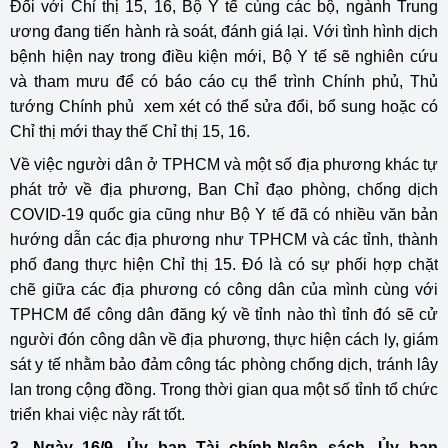
Đối với Chỉ thị 15, 16, Bộ Y tế cùng các bộ, ngành Trung
ương đang tiến hành rà soát, đánh giá lại. Với tình hình dịch
bệnh hiện nay trong điều kiện mới, Bộ Y tế sẽ nghiên cứu
và tham mưu để có báo cáo cụ thể trình Chính phủ, Thủ
tướng Chính phủ xem xét có thể sửa đổi, bổ sung hoặc có
Chỉ thị mới thay thế Chỉ thị 15, 16.
Về việc người dân ở TPHCM và một số địa phương khác tự
phát trở về địa phương, Ban Chỉ đạo phòng, chống dịch
COVID-19 quốc gia cũng như Bộ Y tế đã có nhiều văn bản
hướng dẫn các địa phương như TPHCM và các tỉnh, thành
phố đang thực hiện Chỉ thị 15. Đó là có sự phối hợp chặt
chẽ giữa các địa phương có công dân của mình cùng với
TPHCM để công dân đăng ký về tỉnh nào thì tỉnh đó sẽ cử
người đón công dân về địa phương, thực hiện cách ly, giám
sát y tế nhằm bảo đảm công tác phòng chống dịch, tránh lây
lan trong cộng đồng. Trong thời gian qua một số tỉnh tổ chức
triển khai việc này rất tốt.
3. Ngày 16/9, Ủy ban Tài chính-Ngân sách, Ủy ban