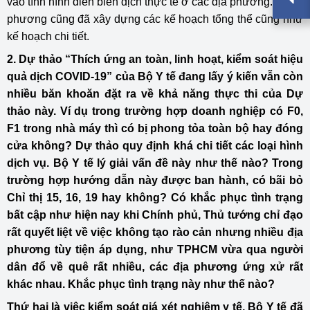
vào tình hình diễn biến dịch thực tế ở các địa phương. Ở địa
phương cũng đã xây dựng các kế hoạch tổng thể cũng như
kế hoạch chi tiết.
2. Dự thảo “Thích ứng an toàn, linh hoạt, kiểm soát hiệu
quả dịch COVID-19” của Bộ Y tế đang lấy ý kiến vẫn còn
nhiều băn khoăn đặt ra về khả năng thực thi của Dự
thảo này. Ví dụ trong trường hợp doanh nghiệp có F0,
F1 trong nhà máy thì có bị phong tỏa toàn bộ hay đóng
cửa không? Dự thảo quy định khá chi tiết các loại hình
dịch vụ. Bộ Y tế lý giải vấn đề này như thế nào? Trong
trường hợp hướng dẫn này được ban hành, có bãi bỏ
Chỉ thị 15, 16, 19 hay không? Có khắc phục tình trạng
bất cập như hiện nay khi Chính phủ, Thủ tướng chỉ đạo
rất quyết liệt về việc không tạo rào cản nhưng nhiều địa
phương tùy tiện áp dụng, như TPHCM vừa qua người
dân đổ về quê rất nhiều, các địa phương ứng xử rất
khác nhau. Khắc phục tình trạng này như thế nào?
Thứ hai là việc kiểm soát giá xét nghiệm y tế, Bộ Y tế đã