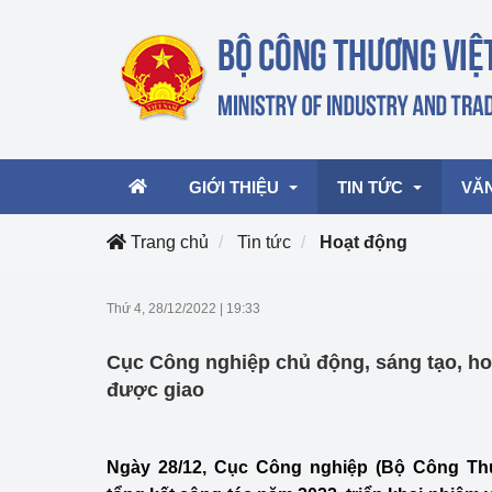
GIỚI THIỆU
TIN TỨC
VĂ
Trang chủ
Tin tức
Hoạt động
Lãnh đạo Bộ
Hoạt động
Văn 
Thứ 4, 28/12/2022
|
19:33
Chức năng nhiệm vụ
Giải thưởng Công n
Văn 
Cục Công nghiệp chủ động, sáng tạo, h
mại, Dịch vụ Việt N
Cơ cấu tổ chức
Văn 
được giao
Công Thương 57
Hoạt động của Bộ t
Ngày 28/12, Cục Công nghiệp (Bộ Công Th