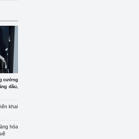
ng cường
ăng dầu,
riển khai
hàng hóa
tuệ