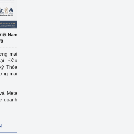
Việt Nam
/8
ương mại
ại - Đầu
ký Thỏa
ương mại
và Meta
rợ doanh
N