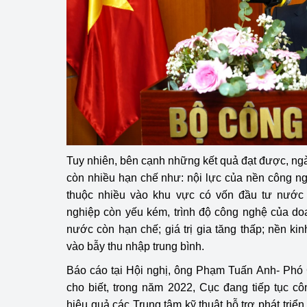
Phát triển công nghi
Phát triển năng lượ
Tuy nhiên, bên cạnh những kết quả đạt được, n
còn nhiều hạn chế như: nội lực của nền công n
thuộc nhiều vào khu vực có vốn đầu tư nước
nghiệp còn yếu kém, trình độ công nghệ của do
nước còn hạn chế; giá trị gia tăng thấp; nền kin
vào bẫy thu nhập trung bình.
Báo cáo tại Hội nghị, ông Phạm Tuấn Anh- Phó
cho biết, trong năm 2022, Cục đang tiếp tục c
hiệu quả các Trung tâm kỹ thuật hỗ trợ phát triể