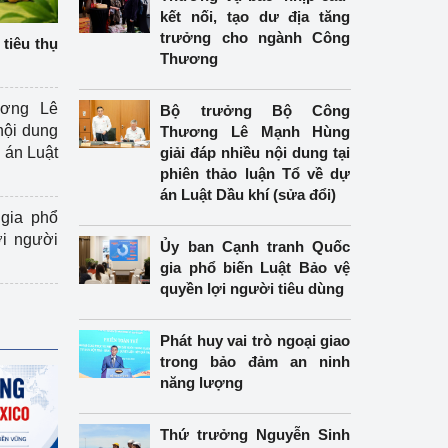
kết nối, tạo dư địa tăng
trưởng cho ngành Công
tiêu thụ
Thương
ương Lê
Bộ trưởng Bộ Công
nội dung
Thương Lê Mạnh Hùng
án Luật
giải đáp nhiều nội dung tại
phiên thảo luận Tổ về dự
án Luật Dầu khí (sửa đổi)
gia phổ
ợi người
Ủy ban Cạnh tranh Quốc
gia phổ biến Luật Bảo vệ
quyền lợi người tiêu dùng
Phát huy vai trò ngoại giao
trong bảo đảm an ninh
năng lượng
Thứ trưởng Nguyễn Sinh