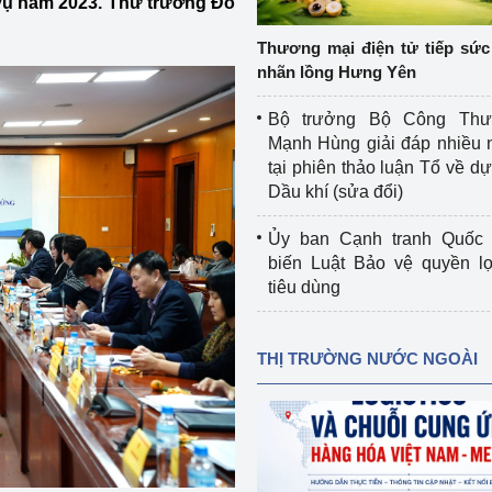
 vụ năm 2023. Thứ trưởng Đỗ
 luận
Họp báo
Thương mại điện tử tiếp sức 
Thông cáo báo chí
nhãn lồng Hưng Yên
Điểm báo
Bộ trưởng Bộ Công Th
Mạnh Hùng giải đáp nhiều 
Nông Lâm Thủy sản
tại phiên thảo luận Tổ về dự 
Dầu khí (sửa đổi)
n lực
Ủy ban Cạnh tranh Quốc 
biến Luật Bảo vệ quyền l
tiêu dùng
Tổ chức kiểm định kỹ thuật an toàn lao 
động thuộc thẩm quyền quản lý của 
g Thương
Bộ Công Thương
THỊ TRƯỜNG NƯỚC NGOÀI
Công Thương
Tổ chức được cấp GCN đăng ký, hoạt 
động kiểm định thiết bị, dụng cụ điện 
làm việc ở môi trường không có nguy 
hiểm khí, bụi nổ
tiết kiệm và 
Hiệu quả năng lượng