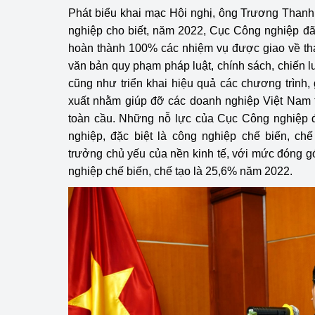
hiệu quả
Phát biểu khai mạc Hội nghị, ông Trương Than
nghiệp
cho biết, năm 2022, Cục Công nghiệp đã 
Khoa học, công nghệ
hoàn thành 100% các nhiệm vụ được giao về th
tạo
văn bản quy phạm pháp luật, chính sách, chiến l
cũng như triển khai hiệu quả các chương trình, 
Thông báo
xuất nhằm giúp đỡ các doanh nghiệp Việt Nam t
Bảo vệ môi trường
toàn cầu. Những nỗ lực của Cục Công nghiệp
nghiệp, đặc biệt là công nghiệp chế biến, chế
Bảo vệ nền tảng tư 
trưởng chủ yếu của nền kinh tế, với mức đóng 
nghiệp chế biến, chế tạo là 25,6% năm 2022.
Doanh nghiệp - Ngư
Xúc tiến thương mại
Thị trường nước ngo
Thị trường trong nư
Ngành Công Thương 
Đại hội XIV của Đản