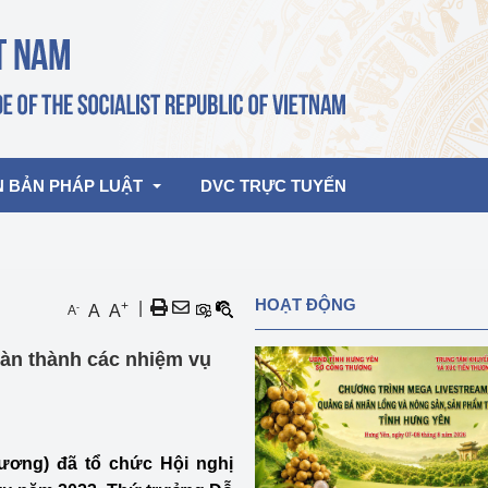
N BẢN PHÁP LUẬT
DVC TRỰC TUYẾN
bản pháp quy
Hoạt động của lãnh đạo Đảng, Nhà 
HOẠT ĐỘNG
+
|
-
A
A
A
nước
ghiệp, Thương 
bản điều hành
oàn thành các nhiệm vụ
am 2026
Hoạt động của Lãnh đạo Bộ
bản hợp nhất
Hoạt động của các đơn vị
rưởng
ương) đã tổ chức Hội nghị