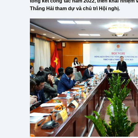
tổng kết công tác năm 2022, triển khai nhiệm
Công Thương - Công
Thắng Hải tham dự và chủ trì Hội nghị.
Chuyển đổi số
Lịch sử phát triển
Bản tin Thị trường 
Phát triển nguồn nhâ
Phát triển bền vững
Tổ chức kiểm định
Văn hóa ngành Côn
Tái cơ cấu ngành 
Quản lý thị trường
Sử dụng năng lượng 