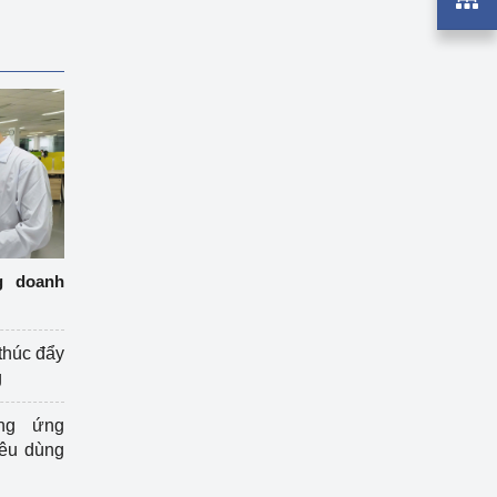
g doanh
thúc đẩy
g
ng ứng
iêu dùng