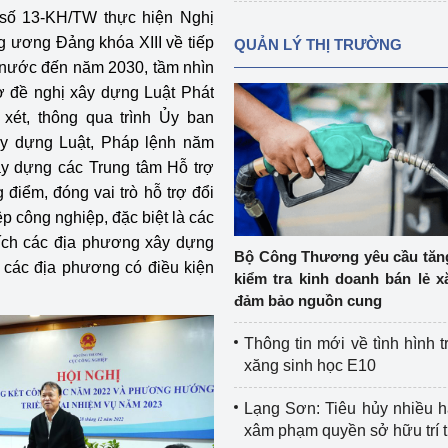
số 13-KH/TW thực hiện Nghị
g ương Đảng khóa XIII về tiếp
QUẢN LÝ THỊ TRƯỜNG
t nước đến năm 2030, tầm nhìn
ơ đề nghị xây dựng Luật Phát
xét, thông qua trình Ủy ban
y dựng Luật, Pháp lệnh năm
ây dựng các Trung tâm Hỗ trợ
 điểm, đóng vai trò hỗ trợ đổi
p công nghiệp, đặc biệt là các
ích các địa phương xây dựng
Bộ Công Thương yêu cầu tă
i các địa phương có điều kiện
kiểm tra kinh doanh bán lẻ x
đảm bảo nguồn cung
Thông tin mới về tình hình t
xăng sinh học E10
Lạng Sơn: Tiêu hủy nhiều 
xâm phạm quyền sở hữu trí 