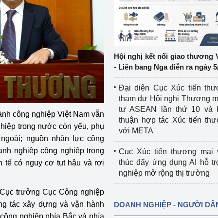
ệp
Công nghiệp nền tảng
ng
Chính sách
Hội nghị kết nối giao thương 
Sản xuất công nghiệp
- Liên bang Nga diễn ra ngày 5
Đại diện Cục Xúc tiến th
tham dự Hội nghị Thương m
tư ASEAN lần thứ 10 và 
gành công nghiệp Việt Nam vẫn
thuận hợp tác Xúc tiến th
ghiệp trong nước còn yếu, phụ
với META
 ngoài; nguồn nhân lực công
anh nghiệp công nghiệp trong
Cục Xúc tiến thương mại 
thúc đẩy ứng dụng AI hỗ t
h tế có nguy cơ tụt hậu và rơi
nghiệp mở rộng thị trường
 Cục trưởng Cục Công nghiệp
ông tác xây dựng và vận hành
DOANH NGHIỆP - NGƯỜI DÂ
n công nghiệp phía Bắc và phía