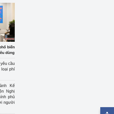
phổ biến
iêu dùng
 yêu cầu
loại phí
ành Kế
ện Nghị
ính phủ
ợi người