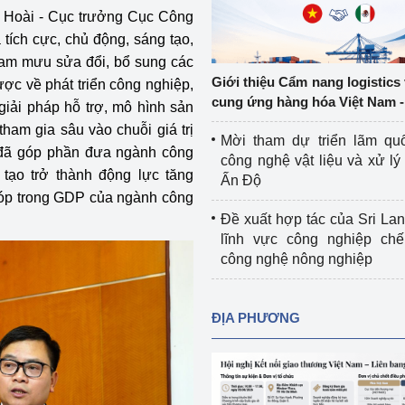
h Hoài - Cục trưởng
Cơ sở sản xuất, sửa chữa chai chứa 
Cục Công
LPG
tích cực, chủ động, sáng tạo,
 và đổi mới sáng 
am mưu sửa đổi, bổ sung các
Tổ chức huấn luyện, bồi dưỡng 
Giới thiệu Cẩm nang logistics
ược về phát triển công nghiệp,
nghiệp vụ kiểm định kỹ thuật an toàn 
cung ứng hàng hóa Việt Nam -
giải pháp hỗ trợ, mô hình sản
lao động
ham gia sâu vào chuỗi giá trị
Mời tham dự triển lãm qu
Video bảo vệ môi trường
 đã góp phần đưa ngành công
công nghệ vật liệu và xử lý 
 tạo trở thành động lực tăng
Ấn Độ
tưởng của Đảng
Album ảnh bảo vệ môi trường
góp trong GDP của ngành công
Đề xuất hợp tác của Sri Lan
ời dân
Văn bản về môi trường
lĩnh vực công nghiệp chế
công nghệ nông nghiệp
Đọc báo giúp bạn
Khu vực miền Bắc
ài
Khu vực miền Trung
Hiệp định EVFTA
ĐỊA PHƯƠNG
ớc
Khu vực miền Nam
Thị trường châu Á – châu Phi
đưa nghị quyết 
Thị trường châu Âu – châu Mỹ
g vào cuộc sống