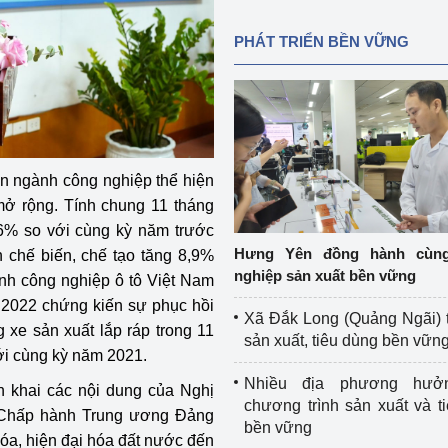
PHÁT TRIỂN BỀN VỮNG
n ngành công nghiệp thể hiện
mở rộng. Tính chung 11 tháng
,6% so với cùng kỳ năm trước
Hưng Yên đồng hành cùn
 chế biến, chế tạo tăng 8,9%
nghiệp sản xuất bền vững
nh công nghiệp ô tô Việt Nam
m 2022 chứng kiến sự phục hồi
Xã Đắk Long (Quảng Ngãi) 
xe sản xuất lắp ráp trong 11
sản xuất, tiêu dùng bền vữn
ới cùng kỳ năm 2021.
Nhiều địa phương hưở
n khai các nội dung của Nghị
chương trình sản xuất và t
n Chấp hành Trung ương Đảng
bền vững
hóa, hiện đại hóa đất nước đến