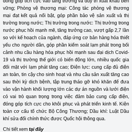
đóng góp tích cực vào tăng trưởng và duy trì xuất khẩu bền
vững; Phòng vệ thương mại: Công tác phòng vệ thương
mại đạt kết quả nổi bật, góp phần bảo vệ sản xuất và thị
trường trong nước; Thị trường trong nước: Thị trường trong
nước phục hồi mạnh mẽ, tăng trưởng cao, vượt gấp 2,7 lần
so với kế hoạch của ngành, đáp ứng cơ bản hàng hóa thiết
yếu cho người dân, góp phần kiểm soát lạm phát trong bối
cảnh nhu cầu hàng hóa phục hồi mạnh sau đại dịch Covid-
19 và thị trường thế giới có biến động lớn, nhiều quốc gia
đối mặt với lạm phát tăng cao; Điện lực: cung cấp đủ điện
an toàn, tin cậy cho sinh hoạt và nhu cầu sản xuất tăng cao
sau thời kỳ dịch bệnh, tập trung tháo gỡ khó khăn để đưa
vào vận hành khối lượng lớn các dự án nguồn và lưới điện
có vai trò quan trọng trong việc đảm bảo cung cấp điện,
đóng góp tích cực cho khôi phục và phát triển kinh tế. Kiện
toàn cơ cấu tổ chức Bộ Công Thương; Dầu khí: Luật Dầu
khí sửa đổi chính thức được Quốc hội thông qua.
Chi tiết xem
tại đây