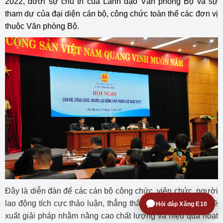
2022, dưới sự chủ trì của Lãnh đạo Văn phòng Bộ và sự
tham dự của đại diện cán bộ, công chức toàn thể các đơn vị
thuộc Văn phòng Bộ.
Đây là diễn đàn để các cán bộ công chức, viên chức, người
lao động tích cực thảo luận, thẳng thắn đóng góp ý kiến, đề
Hỏi đáp Xăng E10
xuất giải pháp nhằm nâng cao chất lượng và hiệu quả hoạt