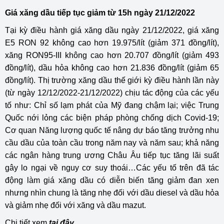
Giá xăng dầu tiếp tục giảm từ 15h ngày 21/12/2022
Tại kỳ điều hành giá xăng dầu ngày 21/12/2022, giá xăng
E5 RON 92 không cao hơn 19.975/lít (giảm 371 đồng/lít),
xăng RON95-III không cao hơn 20.707 đồng/lít (giảm 493
đồng/lít), dầu hỏa không cao hơn 21.836 đồng/lít (giảm 65
đồng/lít). Thị trường xăng dầu thế giới kỳ điều hành lần này
(từ ngày 12/12/2022-21/12/2022) chịu tác động của các yếu
tố như: Chỉ số lạm phát của Mỹ đang chậm lại; việc Trung
Quốc nới lỏng các biện pháp phòng chống dịch Covid-19;
Cơ quan Năng lượng quốc tế nâng dự báo tăng trưởng nhu
cầu dầu của toàn cầu trong năm nay và năm sau; khả năng
các ngân hàng trung ương Châu Âu tiếp tục tăng lãi suất
gây lo ngại về nguy cơ suy thoái…Các yếu tố trên đã tác
động làm giá xăng dầu có diễn biến tăng giảm đan xen
nhưng nhìn chung là tăng nhẹ đối với dầu diesel và dầu hỏa
và giảm nhẹ đối với xăng và dầu mazut.
Chi tiết xem
tại đây