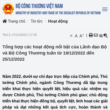
To
na
Trang chủ
Tin tức
Hoạt động
Thứ 3, 27/12/2022
|
17:35
+
|
-
A
A
A
Tổng hợp các hoạt động nổi bật của Lãnh đạo Bộ
và Bộ Công Thương tuần từ 19/12/2022 đến
25/12/2022
Năm 2022, dưới sự chỉ đạo trực tiếp của Chính phủ, Thủ
tướng Chính phủ, ngành Công Thương đã tập trung
triển khai thực hiện quyết liệt, hiệu quả các nhiệm vụ
được Chính phủ, Thủ tướng Chính phủ giao; chủ động
triển khai thực hiện đồng bộ, quyết liệt, linh hoạt các giải
pháp và đạt những kết quả tích cực, hoàn thành và