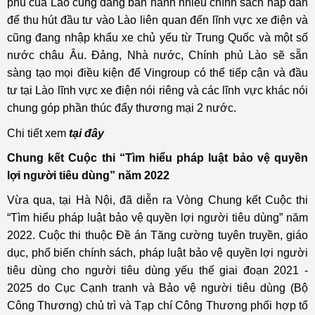
phủ của Lào cũng đang ban hành nhiều chính sách hấp dẫn
để thu hút đầu tư vào Lào liên quan đến lĩnh vực xe điện và
cũng đang nhập khẩu xe chủ yếu từ Trung Quốc và một số
nước châu Âu. Đảng, Nhà nước, Chính phủ Lào sẽ sẵn
sàng tạo mọi điều kiện để Vingroup có thể tiếp cận và đầu
tư tại Lào lĩnh vực xe điện nói riêng và các lĩnh vực khác nói
chung góp phần thúc đẩy thương mại 2 nước.
Chi tiết xem
tại đây
Chung kết Cuộc thi “Tìm hiểu pháp luật bảo vệ quyền
lợi người tiêu dùng” năm 2022
Vừa qua, tại Hà Nội, đã diễn ra Vòng Chung kết Cuộc thi
“Tìm hiểu pháp luật bảo vệ quyền lợi người tiêu dùng” năm
2022. Cuộc thi thuộc Đề án Tăng cường tuyên truyền, giáo
dục, phổ biến chính sách, pháp luật bảo vệ quyền lợi người
tiêu dùng cho người tiêu dùng yếu thế giai đoạn 2021 -
2025 do Cục Cạnh tranh và Bảo vệ người tiêu dùng (Bộ
Công Thương) chủ trì và Tạp chí Công Thương phối hợp tổ