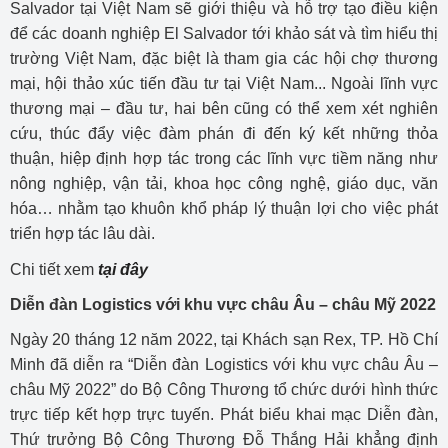
Salvador tại Việt Nam sẽ giới thiệu và hỗ trợ tạo điều kiện
để các doanh nghiệp El Salvador tới khảo sát và tìm hiểu thị
trường Việt Nam, đặc biệt là tham gia các hội chợ thương
mại, hội thảo xúc tiến đầu tư tại Việt Nam... Ngoài lĩnh vực
thương mại – đầu tư, hai bên cũng có thể xem xét nghiên
cứu, thúc đẩy việc đàm phán đi đến ký kết những thỏa
thuận, hiệp định hợp tác trong các lĩnh vực tiềm năng như
nông nghiệp, vận tải, khoa học công nghệ, giáo dục, văn
hóa… nhằm tạo khuôn khổ pháp lý thuận lợi cho việc phát
triển hợp tác lâu dài.
Chi tiết xem
tại đây
Diễn đàn Logistics với khu vực châu Âu – châu Mỹ 2022
Ngày 20 tháng 12 năm 2022, tại Khách sạn Rex, TP. Hồ Chí
Minh đã diễn ra “Diễn đàn Logistics với khu vực châu Âu –
châu Mỹ 2022” do Bộ Công Thương tổ chức dưới hình thức
trực tiếp kết hợp trực tuyến. Phát biểu khai mạc Diễn đàn,
Thứ trưởng Bộ Công Thương Đỗ Thắng Hải khẳng định