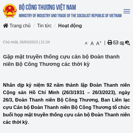
To
na
Trang chủ
Tin tức
Hoạt động
Chủ nhật, 26/03/2023
|
21:34
+
|
-
A
A
A
Gặp mặt truyền thống cựu cán bộ Đoàn thanh
niên Bộ Công Thương các thời kỳ
Nhân dịp kỷ niệm 92 năm thành lập Đoàn Thanh niên
Cộng sản Hồ Chí Minh (26/3/1931 – 26/3/2023), ngày
26/3,
Đoàn Thanh niên Bộ Công Thương
, Ban Liên lạc
cựu Cán bộ Đoàn Thanh niên Bộ Công Thương tổ chức
buổi họp mặt truyền thống cựu cán bộ Đoàn Thanh niên
các thời kỳ.