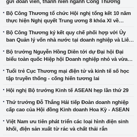
gửi đoàn viên, thanh niên ngành Công Thương
Bộ Công Thương tổ chức Hội nghị tổng kết 10 năm
thực hiện Nghị quyết Trung ương 8 khóa XI về
Chiến lược bảo vệ tổ quốc trong tình hình mới
Bộ Công Thương ký kết quy chế phối hợp với Ủy
ban Quản lý vốn nhà nước tại doanh nghiệp và Liên
đoàn Luật sư Việt Nam
Bộ trưởng Nguyễn Hồng Diên tới dự Đại hội Đại
biểu toàn quốc Hiệp hội Doanh nghiệp nhỏ và vừa
Việt Nam lần thứ IV – nhiệm kỳ 2023 – 2028
Tuổi trẻ Cục Thương mại điện tử và kinh tế số học
tập truyền thống - cống hiến tương lai
Hội nghị Bộ trưởng Kinh tế ASEAN hẹp lần thứ 29
Thứ trưởng Đỗ Thắng Hải tiếp Đoàn doanh nghiệp
cấp cao của Hội đồng Kinh doanh Hoa Kỳ - ASEAN
Việt Nam ưu tiên phát triển các loại hình điện sinh
khối, điện sản xuất từ rác và chất thải rắn