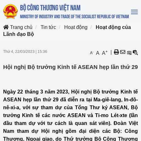
To
na
Trang chủ
Tin tức
Hoạt động
Hoạt động của
Lãnh đạo Bộ
Thứ 4, 22/03/2023
|
15:36
+
|
-
A
A
A
Hội nghị Bộ trưởng Kinh tế ASEAN hẹp lần thứ 29
Ngày 22 tháng 3 năm 2023, Hội nghị Bộ trưởng Kinh tế
ASEAN hẹp lần thứ 29 đã diễn ra tại Ma-giê-lang, In-đô-
nê-xi-a, với sự tham dự của Tổng Thư ký ASEAN, Bộ
trưởng Kinh tế các nước ASEAN và Ti-mo Lét-xte (lần
đầu tham dự với tư cách là quan sát viên). Đoàn Việt
Nam tham dự Hội nghị gồm đại diện các Bộ: Công
Thương, Ngoại giao, do Thứ trưởng Bộ Công Thương