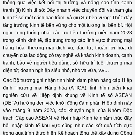
thông qua việc kết nối thị trường và nâng cao tính cạnh
tranh (ii) Kinh tế số: Đẩy nhanh việc chuyển đổi và tham gia
kinh tế số một cách bao trùm, và (iii) Sự bền vững: Thúc đẩy
tăng trưởng kinh tế bền vững cho một tương lai bền bỉ. Hội
nghị cũng thống nhất các ưu tiên thường niên năm 2023
trong kênh kinh tế, tập trung trong các lĩnh vực: thương mại
hàng hóa, thương mại dịch vụ, đầu tư, thuận lợi hóa di
chuyển của lao động có tay nghề và khách kinh doanh, cạnh
tranh, bảo vệ người tiêu dùng, sở hữu trí tuệ, thương mại
điện tử; doanh nghiệp siêu nhỏ, nhỏ và vừa, v.v…
Các Bộ trưởng ghi nhận tình hình đàm phán nâng cấp Hiệp
định Thương mại Hàng hóa (ATIGA), tình hình triển khai
nghiên cứu về Hiệp định khung về Kinh tế số ASEAN
(DEFA) hướng đến việc khởi động đàm phán Hiệp định này
vào tháng 9 năm 2023, các khuyến nghị của Nhóm Đặc
trách Cấp cao ASEAN về Hội nhập Kinh tế nhằm thúc đẩy
hội nhập kinh tế khu vực cũng như các kết quả tích cực
trong quá trình thực hiện Kế hoạch tổng thể xây dựng Cộng