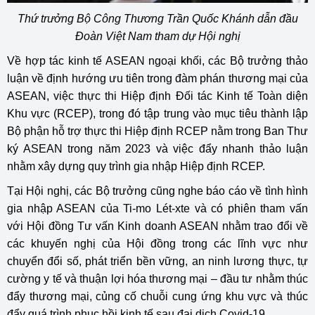
Thứ trưởng Bộ Công Thương Trần Quốc Khánh dẫn đầu
Đoàn Việt Nam tham dự Hội nghị
Về hợp tác kinh tế ASEAN ngoại khối, các Bộ trưởng thảo
luận về định hướng ưu tiên trong đàm phán thương mại của
ASEAN, việc thực thi Hiệp định Đối tác Kinh tế Toàn diện
Khu vực (RCEP), trong đó tập trung vào mục tiêu thành lập
Bộ phận hỗ trợ thực thi Hiệp định RCEP nằm trong Ban Thư
ký ASEAN trong năm 2023 và việc đẩy nhanh thảo luận
nhằm xây dựng quy trình gia nhập Hiệp định RCEP.
Tại Hội nghị, các Bộ trưởng cũng nghe báo cáo về tình hình
gia nhập ASEAN của Ti-mo Lét-xte và có phiên tham vấn
với Hội đồng Tư vấn Kinh doanh ASEAN nhằm trao đổi về
các khuyến nghị của Hội đồng trong các lĩnh vực như
chuyển đổi số, phát triển bền vững, an ninh lương thực, tự
cường y tế và thuận lợi hóa thương mại – đầu tư nhằm thúc
đẩy thương mại, củng cố chuỗi cung ứng khu vực và thúc
đẩy quá trình phục hồi kinh tế sau đại dịch Covid-19.